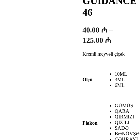
GUIDANCE
46
40.00
₼
–
Fiyat
125.00
₼
aralığı:
Kremli meyvəli çiçək
40.00 ₼
-
10ML
125.00 ₼
3ML
Ölçü
6ML
GÜMÜŞ
QARA
QIRMIZI
QIZILI
Flakon
SADƏ
BƏNÖVŞƏ
ÇƏHRAYI