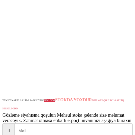
STOKDA YOXDUR
TAKSİT KARTLARI İLƏ FAİZSİZ BÖL
BÖL ÖDƏ
TƏK VƏSİQƏ İLƏ 2-6 AYLIQ
HİSSƏLİ ÖDƏ
Gözləmə siyahısına qoşulun
Məhsul stoka gələndə sizə məlumat
verəcəyik. Zəhmət olmasa etibarlı e-poçt ünvanınızı aşağıya buraxın.