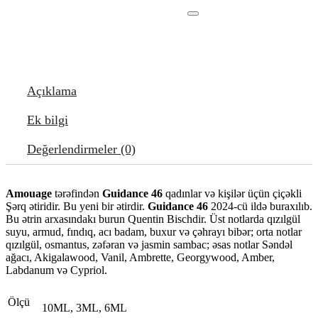
Açıklama
Ek bilgi
Değerlendirmeler (0)
Amouage
tərəfindən
Guidance 46
qadınlar və kişilər üçün çiçəkli
Şərq ətiridir. Bu yeni bir ətirdir.
Guidance 46
2024-cü ildə buraxılıb.
Bu ətrin arxasındakı burun Quentin Bischdir. Üst notlarda qızılgül
suyu, armud, fındıq, acı badam, buxur və çəhrayı bibər; orta notlar
qızılgül, osmantus, zəfəran və jasmin sambac; əsas notlar Səndəl
ağacı, Akigalawood, Vanil, Ambrette, Georgywood, Amber,
Labdanum və Cypriol.
Ölçü
10ML, 3ML, 6ML