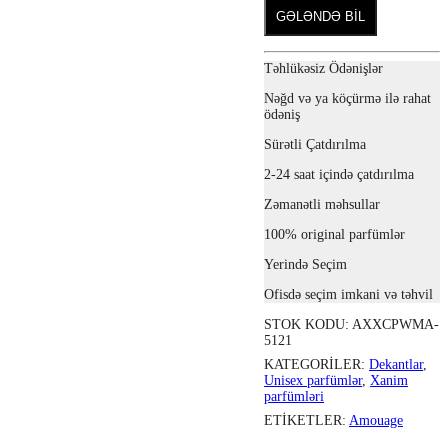
GƏLƏNDƏ BİL
Təhlükəsiz Ödənişlər
Nəğd və ya köçürmə ilə rahat
ödəniş
Sürətli Çatdırılma
2-24 saat içində çatdırılma
Zəmanətli məhsullar
100% original parfümlər
Yerində Seçim
Ofisdə seçim imkani və təhvil
STOK KODU:
AXXCPWMA-
5121
KATEGORILER:
Dekantlar
,
Unisex parfümlər
,
Xanim
parfümləri
ETIKETLER:
Amouage