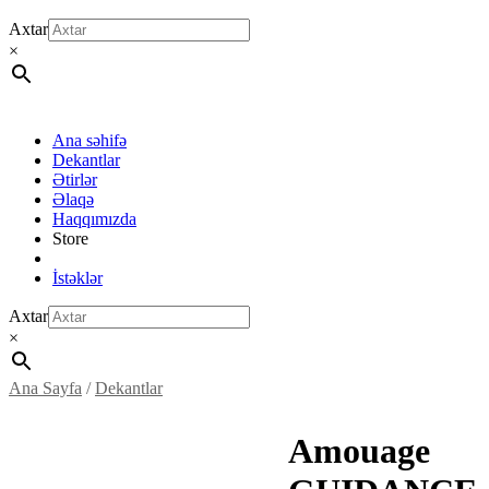
Axtar
×
Ana səhifə
Dekantlar
Ətirlər
Əlaqə
Haqqımızda
Store
İstəklər
Axtar
×
Ana Sayfa
/
Dekantlar
Amouage