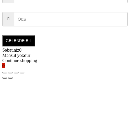
GƏLƏNDƏ BİL
Səbətiniz
0
Məhsul yoxdur
Continue shopping
0