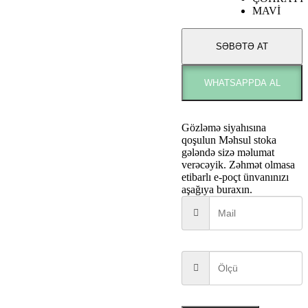
MAVİ
SƏBƏTƏ AT
WHATSAPPDA AL
Gözləmə siyahısına
qoşulun
Məhsul stoka
gələndə sizə məlumat
verəcəyik. Zəhmət olmasa
etibarlı e-poçt ünvanınızı
aşağıya buraxın.