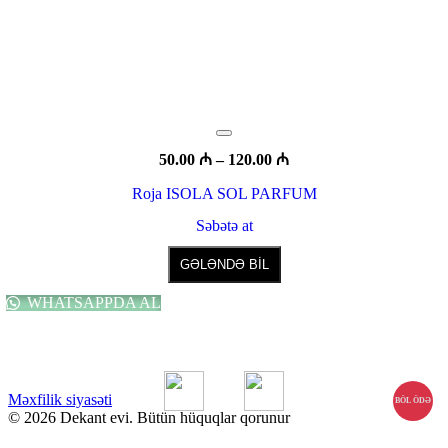
Fiyat
50.00
₼
–
120.00
₼
aralığı:
Roja ISOLA SOL PARFUM
50.00 ₼
-
Səbətə at
120.00 ₼
Bu
ürünün
GƏLƏNDƏ BİL
birden
fazla
WHATSAPPDA AL
varyasyonu
var.
Seçenekler
ürün
sayfasından
Məxfilik siyasəti
seçilebilir
BÖL ÖDƏ
© 2026 Dekant evi. Bütün hüquqlar qorunur