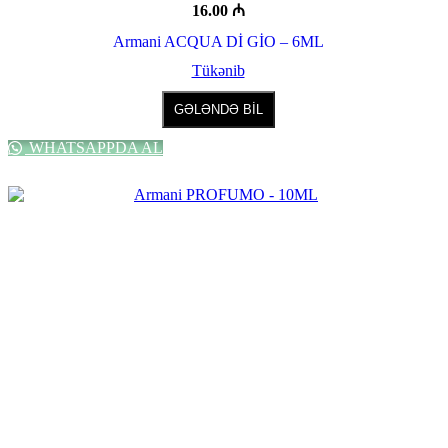
16.00
₼
Armani ACQUA Dİ GİO – 6ML
Tükənib
GƏLƏNDƏ BİL
WHATSAPPDA AL