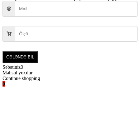
GƏLƏNDƏ BİL
Səbətiniz
0
Məhsul yoxdur
Continue shopping
0