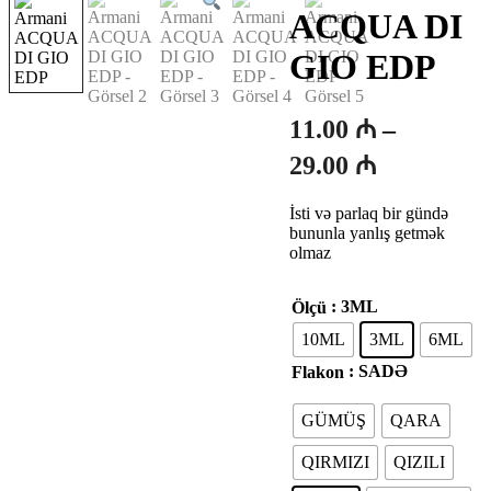
ACQUA DI
GIO EDP
11.00
₼
–
Fiyat
29.00
₼
aralığı:
İsti və parlaq bir gündə
11.00 ₼
bununla yanlış getmək
-
olmaz
29.00 ₼
: 3ML
Ölçü
10ML
3ML
6ML
: SADƏ
Flakon
GÜMÜŞ
QARA
QIRMIZI
QIZILI