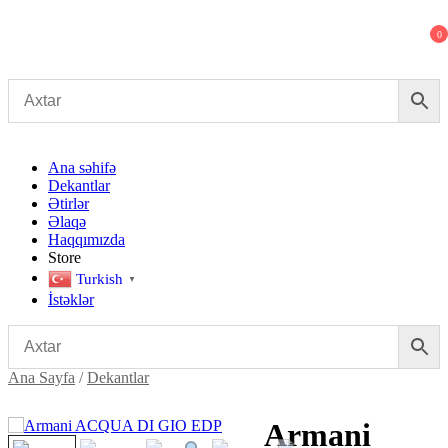
Dekant evi
Original fragrance & sample
0
Ana səhifə
Dekantlar
Ətirlər
Əlaqə
Haqqımızda
Store
Turkish
▼
İstəklər
Ana Sayfa
/
Dekantlar
Armani