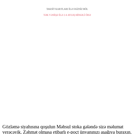
TAKSİT KARTLARI İLƏ FAİZSİZ BÖL
TƏK VƏSİQƏ İLƏ 2-6 AYLIQ HİSSƏLİ ÖDƏ
Gözləmə siyahısına qoşulun
Məhsul stoka gələndə sizə məlumat
verəcəyik. Zəhmət olmasa etibarlı e-poçt ünvanınızı aşağıya buraxın.