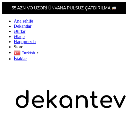
55 AZN VƏ ÜZƏRİ ÜNVANA PULSUZ ÇATDIRILMA
Skip
Ana səhifə
to
Dekantlar
content
Ətirlər
Əlaqə
Haqqımızda
Store
Turkish
▼
İstəklər