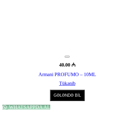
40.00
₼
Armani PROFUMO – 10ML
Tükənib
GƏLƏNDƏ BİL
WHATSAPPDA AL