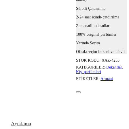
Sürətli Çatdırılma
2-24 saat içində çatdırılma
Zəmanətli məhsullar
100% original parfümlər
Yerində Seçim
Ofisdə seçim imkani və təhvil
STOK KODU:
XAZ-4253
KATEGORILER:
Dekantlar
,
Kişi parfümləri
ETIKETLER:
Armani
Açıklama