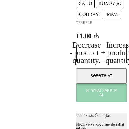
SADƏ
BƏNÖVŞƏ
ÇƏHRAYI
MAVİ
TEMIZLE
11.00
₼
Decrease
Increa
Armani
-
product
+
produc
ACQUA
DI
quantity.
quantit
GIO
EDP
adet
SƏBƏTƏ AT
WHATSAPPDA
AL
Təhlükəsiz Ödənişlər
Nəğd və ya köçürmə ilə rahat
ödəniş