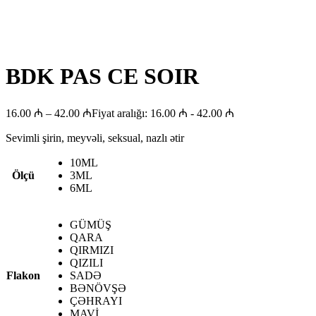
BDK PAS CE SOIR
16.00
₼
–
42.00
₼
Fiyat aralığı: 16.00 ₼ - 42.00 ₼
Sevimli şirin, meyvəli, seksual, nazlı ətir
10ML
Ölçü
3ML
6ML
GÜMÜŞ
QARA
QIRMIZI
QIZILI
Flakon
SADƏ
BƏNÖVŞƏ
ÇƏHRAYI
MAVİ