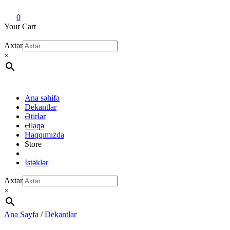
Dekant evi
Original fragrance & sample
0
Your Cart
Axtar
×
Ana səhifə
Dekantlar
Ətirlər
Əlaqə
Haqqımızda
Store
İstəklər
Axtar
×
Ana Sayfa
/
Dekantlar