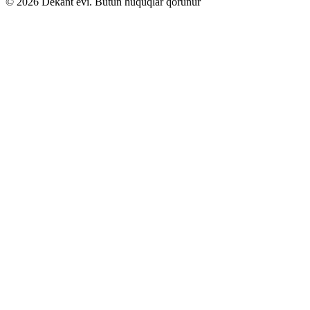
© 2026 Dekant evi. Bütün hüquqlar qorunur