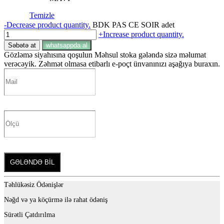
Temizle
-
Decrease product quantity.
BDK PAS CE SOIR adet
+
Increase product quantity.
Səbətə at
whatsappda al
Gözləmə siyahısına qoşulun
Məhsul stoka gələndə sizə məlumat
verəcəyik. Zəhmət olmasa etibarlı e-poçt ünvanınızı aşağıya buraxın.
GƏLƏNDƏ BİL
Təhlükəsiz Ödənişlər
Nəğd və ya köçürmə ilə rahat ödəniş
Sürətli Çatdırılma