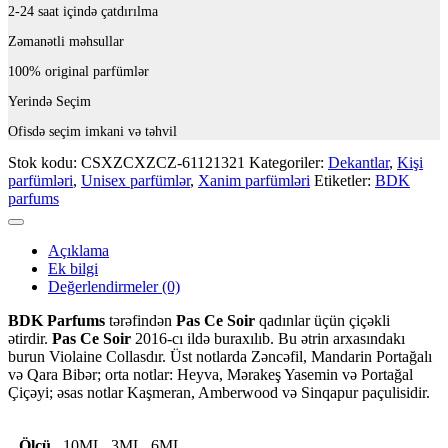
2-24 saat içində çatdırılma
Zəmanətli məhsullar
100% original parfümlər
Yerində Seçim
Ofisdə seçim imkani və təhvil
Stok kodu:
CSXZCXZCZ-61121321
Kategoriler:
Dekantlar
,
Kişi
parfümləri
,
Unisex parfümlər
,
Xanim parfümləri
Etiketler:
BDK
parfums
Açıklama
Ek bilgi
Değerlendirmeler (0)
BDK Parfums
tərəfindən
Pas Сe Soir
qadınlar üçün çiçəkli
ətirdir.
Pas Сe Soir
2016-cı ildə buraxılıb. Bu ətrin arxasındakı
burun Violaine Collasdır. Üst notlarda Zəncəfil, Mandarin Portağalı
və Qara Bibər; orta notlar: Heyva, Mərakeş Yasemin və Portağal
Çiçəyi; əsas notlar Kaşmeran, Amberwood və Sinqapur paçulisidir.
Ölçü
10ML, 3ML, 6ML