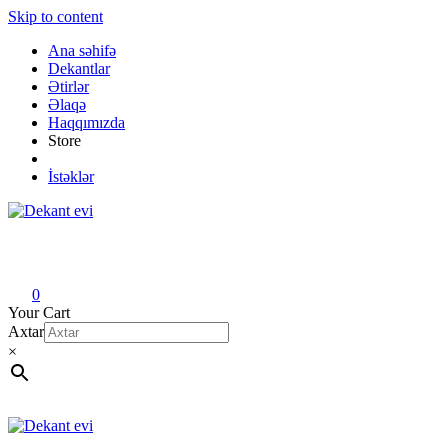
Skip to content
Ana səhifə
Dekantlar
Ətirlər
Əlaqə
Haqqımızda
Store
İstəklər
Dekant evi
Original fragrance & sample
0
Your Cart
Axtar
×