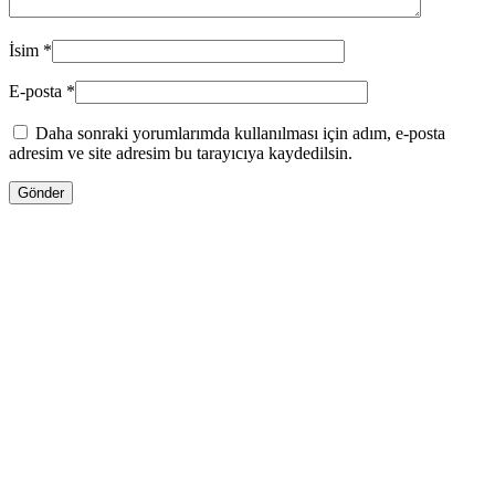
İsim
*
E-posta
*
Daha sonraki yorumlarımda kullanılması için adım, e-posta
adresim ve site adresim bu tarayıcıya kaydedilsin.
13.00
₼
–
35.00
₼
Fiyat aralığı: 13.00 ₼ - 35.00 ₼
Jo Malone LİME BASİL & MANDARİN
Səbətə at
Bu ürünün birden fazla varyasyonu var.
Seçenekler ürün sayfasından seçilebilir
GƏLƏNDƏ BİL
WHATSAPPDA AL