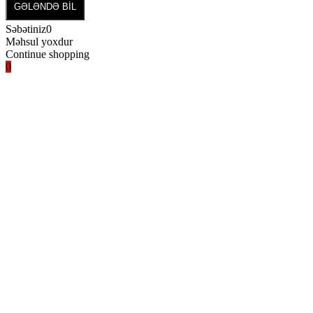
GƏLƏNDƏ BİL
Səbətiniz
0
Məhsul yoxdur
Continue shopping
0