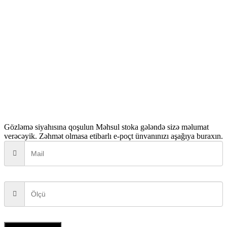
Gözləmə siyahısına qoşulun
Məhsul stoka gələndə sizə məlumat
verəcəyik. Zəhmət olmasa etibarlı e-poçt ünvanınızı aşağıya buraxın.