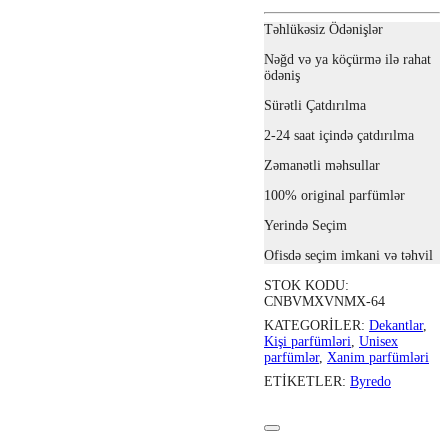
Təhlükəsiz Ödənişlər
Nəğd və ya köçürmə ilə rahat
ödəniş
Sürətli Çatdırılma
2-24 saat içində çatdırılma
Zəmanətli məhsullar
100% original parfümlər
Yerində Seçim
Ofisdə seçim imkani və təhvil
STOK KODU:
CNBVMXVNMX-64
KATEGORILER:
Dekantlar
,
Kişi parfümləri
,
Unisex
parfümlər
,
Xanim parfümləri
ETIKETLER:
Byredo