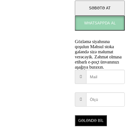
SƏBƏTƏ AT
WHATSAPPDA AL
Gözləmə siyahısına
qoşulun
Məhsul stoka
gələndə sizə məlumat
verəcəyik. Zəhmət olmasa
etibarlı e-poçt ünvanınızı
aşağıya buraxın.
GƏLƏNDƏ BİL