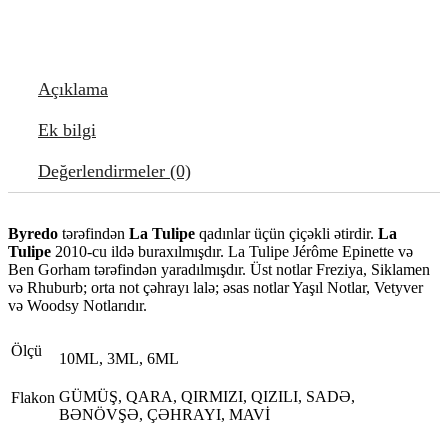
Açıklama
Ek bilgi
Değerlendirmeler (0)
Byredo
tərəfindən
La Tulipe
qadınlar üçün çiçəkli ətirdir.
La
Tulipe
2010-cu ildə buraxılmışdır. La Tulipe Jérôme Epinette və
Ben Gorham tərəfindən yaradılmışdır. Üst notlar Freziya, Siklamen
və Rhuburb; orta not çəhrayı lalə; əsas notlar Yaşıl Notlar, Vetyver
və Woodsy Notlarıdır.
Ölçü
10ML, 3ML, 6ML
GÜMÜŞ, QARA, QIRMIZI, QIZILI, SADƏ,
Flakon
BƏNÖVŞƏ, ÇƏHRAYI, MAVİ