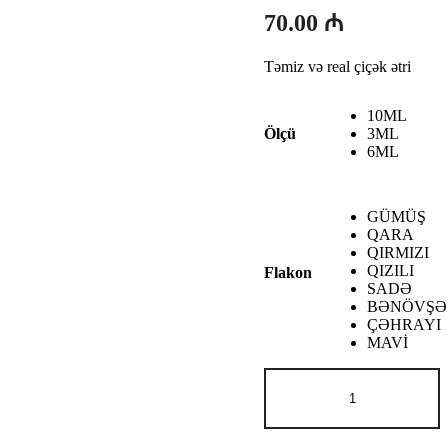
Fiyat
70.00
₼
aralığı:
Təmiz və real çiçək ətri
26.00 ₼
-
10ML
70.00 ₼
3ML
Ölçü
6ML
GÜMÜŞ
QARA
QIRMIZI
QIZILI
Flakon
SADƏ
BƏNÖVŞƏ
ÇƏHRAYI
MAVİ
Byredo
LA
TULİPE
adet