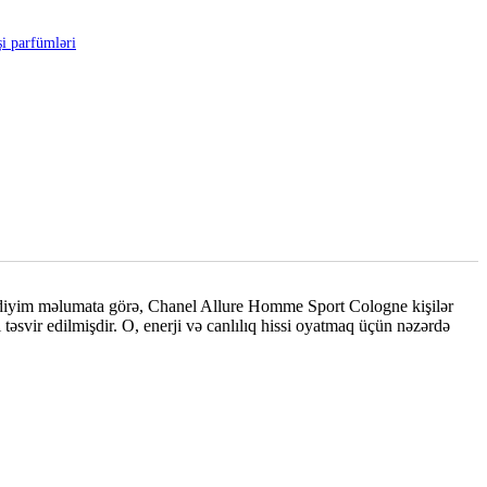
şi parfümləri
etdiyim məlumata görə, Chanel Allure Homme Sport Cologne kişilər
təsvir edilmişdir. O, enerji və canlılıq hissi oyatmaq üçün nəzərdə