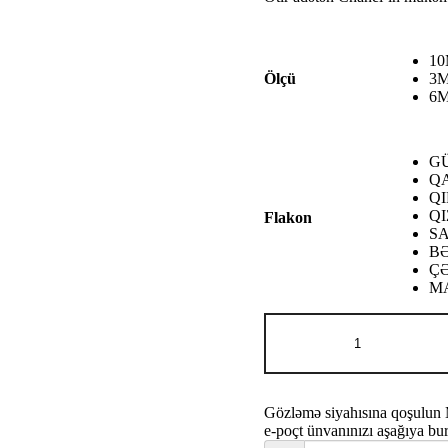
8
-
1
2
3
Ölçü
6
G
Q
QI
QI
Flakon
S
B
Ç
M
Chanel
ALLURE
HOMME
SPORT
cologne
Gözləmə siyahısına qoşulun
adet
e-poçt ünvanınızı aşağıya bu