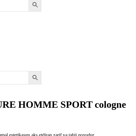
URE HOMME SPORT cologne
iyat
ralığı:
l estetikasını əks etdirən zərif və təbii qoxudur