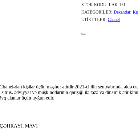
STOK KODU:
LAK-151
KATEGORILER:
Dekantlar
,
Ki
ETIKETLER:
Chanel
anel-dən kişilər üçün məşhur ətirdir.2021-ci ilin sentyabrında əldə 
trus, ədviyyat və müşk notlarının qarışığı ilə təzə və dinamik ətir kimi 
övq alanlar üçün uyğun edir.
 ÇƏHRAYI, MAVİ