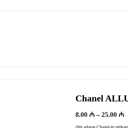
Chanel ALL
F
8.00
₼
–
25.00
₼
a
Ətir adətən Chanel-in mükəmmə