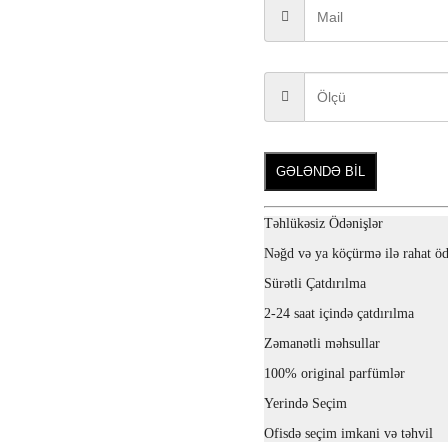
GƏLƏNDƏ BİL
Təhlükəsiz Ödənişlər
Nəğd və ya köçürmə ilə rahat öd
Sürətli Çatdırılma
2-24 saat içində çatdırılma
Zəmanətli məhsullar
100% original parfümlər
Yerində Seçim
Ofisdə seçim imkani və təhvil