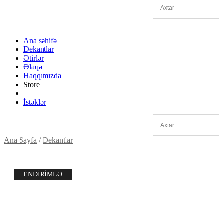
Ana səhifə
Dekantlar
Ətirlər
Əlaqə
Haqqımızda
Store
İstəklər
Ana Sayfa
/
Dekantlar
ENDİRİMLƏ