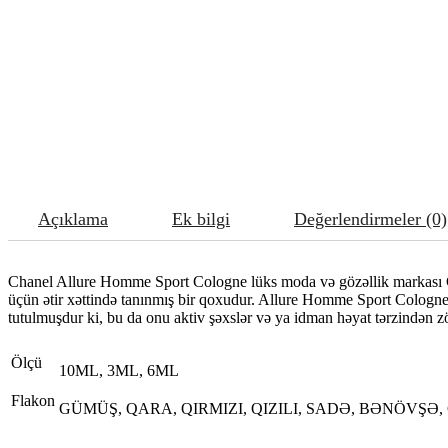
Açıklama
Ek bilgi
Değerlendirmeler (0)
Chanel Allure Homme Sport Cologne lüks moda və gözəllik markası Ch
üçün ətir xəttində tanınmış bir qoxudur. Allure Homme Sport Cologne si
tutulmuşdur ki, bu da onu aktiv şəxslər və ya idman həyat tərzindən z
Ölçü
10ML, 3ML, 6ML
Flakon
GÜMÜŞ, QARA, QIRMIZI, QIZILI, SADƏ, BƏNÖVŞƏ,