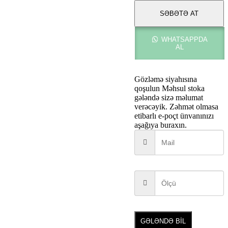
SƏBƏTƏ AT
WHATSAPPDA
AL
Gözləmə siyahısına
qoşulun
Məhsul stoka
gələndə sizə məlumat
verəcəyik. Zəhmət olmasa
etibarlı e-poçt ünvanınızı
aşağıya buraxın.
GƏLƏNDƏ BİL