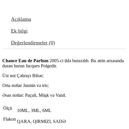
Açıklama
Ek bilgi
Değerlendirmeler (0)
Chance Eau de Parfum
2005-ci ildə buraxılıb. Bu ətrin arxasında
duran burun Jacques Polgedir.
Üst not Çəhrayı Bibər;
Orta notlar Jasmin və iris;
Əsas notlar: Paçuli, Müşk və Vanil.
Ölçü
10ML, 3ML, 6ML
Flakon
QARA, QIRMIZI, SADƏ