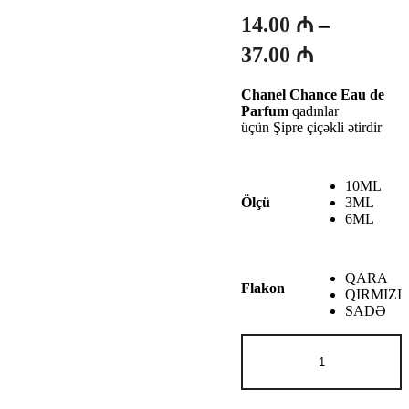
14.00
₼
–
Fiyat
37.00
₼
aralığı:
Chanel Chance
Eau de
14.00 ₼
Parfum
qadınlar
-
üçün Şipre çiçəkli ətirdir
37.00 ₼
10ML
3ML
Ölçü
6ML
QARA
Flakon
QIRMIZI
SADƏ
Chanel
CHANCE
edp
adet