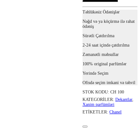
Təhlükəsiz Ödənişlər
Nəğd və ya köçürmə ilə rahat
ödəniş
Sürətli Çatdırılma
2-24 saat içində çatdırılma
Zəmanətli məhsullar
100% original parfümlər
Yerində Seçim
Ofisdə seçim imkani və təhvil
STOK KODU:
CH 100
KATEGORILER:
Dekantlar
,
Xanim parfümləri
ETIKETLER:
Chanel