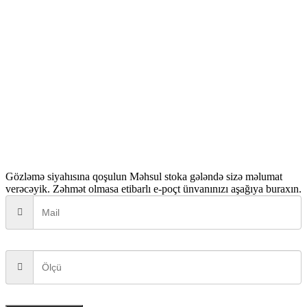
Gözləmə siyahısına qoşulun
Məhsul stoka gələndə sizə məlumat
verəcəyik. Zəhmət olmasa etibarlı e-poçt ünvanınızı aşağıya buraxın.