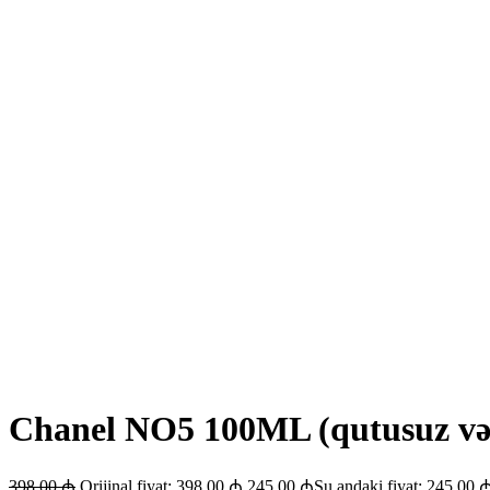
Chanel NO5 100ML (qutusuz və 
398.00
₼
Orijinal fiyat: 398.00 ₼.
245.00
₼
Şu andaki fiyat: 245.00 