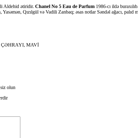
i Aldehid ətiridir.
Chanel No 5 Eau de Parfum
1986-cı ildə buraxılıb
n, Yasəmən, Qızılgül və Vadili Zanbaq; əsas notlar Səndəl ağacı, palıd ma
, ÇƏHRAYI, MAVİ
siz olun
erdir