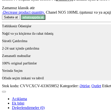
Zamansız klassik ətir
-
Decrease product quantity.
Chanel NO5 100ML (qutusuz və ya açıq)
Səbətə at
whatsappda al
Təhlükəsiz Ödənişlər
Nəğd və ya köçürmə ilə rahat ödəniş
Sürətli Çatdırılma
2-24 saat içində çatdırılma
Zəmanətli məhsullar
100% original parfümlər
Yerində Seçim
Ofisdə seçim imkani və təhvil
Stok kodu:
CVVCXCV-633659852
Kategoriler:
Ətirlər
,
Outlet
Etike
Açıklama
Ek bilgi
Değerlendirmeler (0)