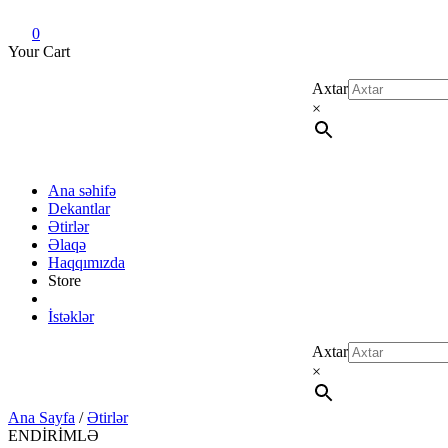
Dekant evi
Original fragrance & sample
0
Your Cart
Axtar
×
Ana səhifə
Dekantlar
Ətirlər
Əlaqə
Haqqımızda
Store
İstəklər
Axtar
×
Ana Sayfa
/
Ətirlər
ENDİRİMLƏ