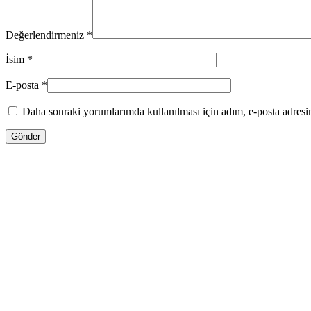
Değerlendirmeniz
*
İsim
*
E-posta
*
Daha sonraki yorumlarımda kullanılması için adım, e-posta adresim
ENDİRİMLƏ
600.00
₼
Orijinal fiyat: 600.00 ₼.
414.00
₼
Şu andaki
Tom Ford VANILLA SEX 50ML (açıq və ya
Səbətə at
WHATSAPPDA AL
ENDİRİMLƏ
335.00
₼
Orijinal fiyat: 335.00 ₼.
167.50
₼
Şu andaki