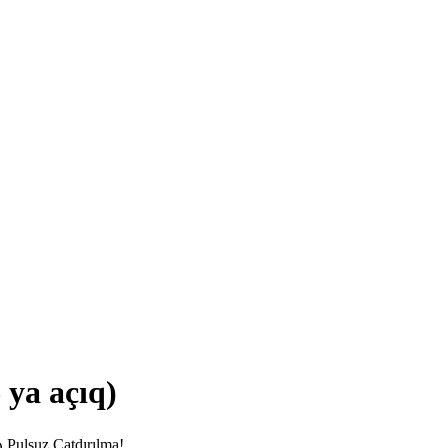
ya açıq)
₼.
Pulsuz Çatdırılma!