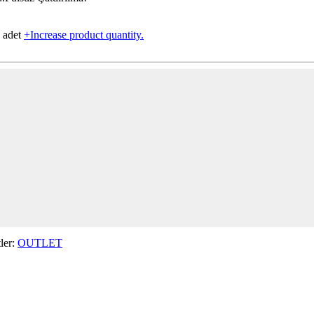
 adet
+
Increase product quantity.
tler:
OUTLET