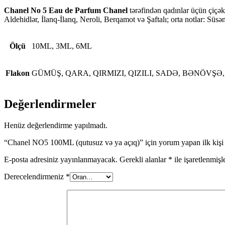
Chanel No 5 Eau de Parfum
Chanel
tərəfindən qadınlar üçün çiçəkl
Aldehidlər, İlanq-İlanq, Neroli, Berqamot və Şaftalı; orta notlar: Süsə
Ölçü
10ML, 3ML, 6ML
Flakon
GÜMÜŞ, QARA, QIRMIZI, QIZILI, SADƏ, BƏNÖVŞƏ
Değerlendirmeler
Henüz değerlendirme yapılmadı.
“Chanel NO5 100ML (qutusuz və ya açıq)” için yorum yapan ilk kişi 
E-posta adresiniz yayınlanmayacak.
Gerekli alanlar
*
ile işaretlenmişl
Derecelendirmeniz
*