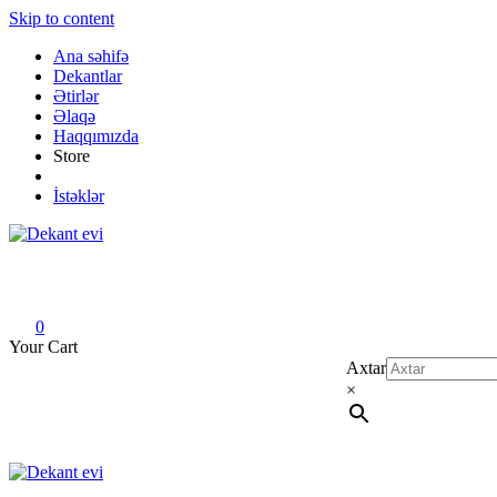
Skip to content
Ana səhifə
Dekantlar
Ətirlər
Əlaqə
Haqqımızda
Store
İstəklər
Dekant evi
Original fragrance & sample
0
Your Cart
Axtar
×