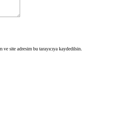
 ve site adresim bu tarayıcıya kaydedilsin.
 fiyat: 414.00 ₼.
Pulsuz Çatdırılma!
 qutusuz)
 fiyat: 167.50 ₼.
Pulsuz Çatdırılma!