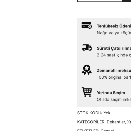
adet
Təhlükəsiz Ödəni
Nəğd və ya köçür
Sürətli Çatdırılm
2-24 saat içində ç
Zəmanətli məhsu
100% original par
Yerində Seçim
Ofisdə seçim imka
STOK KODU:
Yok
KATEGORILER:
Dekantlar
,
X
ETIKETLER:
Chanel