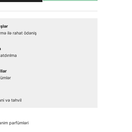
şlər
mə ilə rahat ödəniş
a
atdırılma
llar
fümlər
ni və təhvil
anim parfümləri