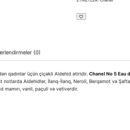
rlendirmeler (0)
ən qadınlar üçün çiçəkli Aldehid ətiridir.
Chanel No 5 Eau 
notlarda Aldehidlər, İlanq-İlanq, Neroli, Berqamot və Şaftal
d mamırı, vanil, paçuli və vetiverdir.