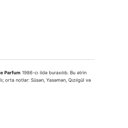
de Parfum
1986-cı ildə buraxılıb. Bu ətrin
ı; orta notlar: Süsən, Yasəmən, Qızılgül və