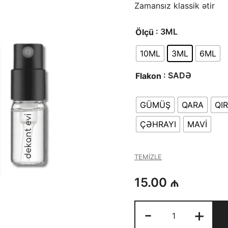
Zamansız klassik ətir
: 3ML
Ölçü
10ML
3ML
6ML
: SADƏ
Flakon
GÜMÜŞ
QARA
QIR
ÇƏHRAYI
MAVİ
TEMIZLE
15.00
₼
Chanel
-
+
NO5