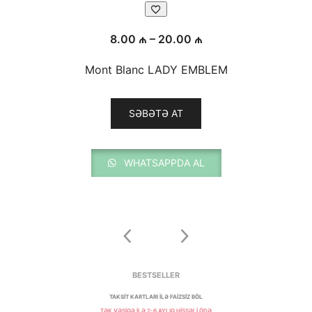
Fiyat
8.00
₼
–
20.00
₼
aralığı:
Mont Blanc LADY EMBLEM
8.00 ₼
-
Bu
20.00 ₼
SƏBƏTƏ AT
ürünün
birden
fazla
WHATSAPPDA AL
nu
varyasyonu
var.
er
Seçenekler
ürün
dan
sayfasından
seçilebilir
BESTSELLER
TAKSİT KARTLARI İLƏ FAİZSİZ BÖL
TƏK VƏSİQƏ İLƏ 2-6 AYLIQ HİSSƏLİ ÖDƏ