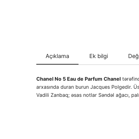
Açıklama
Ek bilgi
Değe
Chanel No 5 Eau de Parfum
Chanel
tərəfind
arxasında duran burun Jacques Polgedir. Üst 
Vadili Zanbaq; əsas notlar Səndəl ağacı, palı