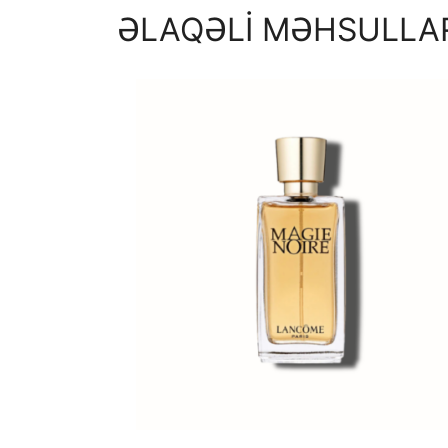
ƏLAQƏLİ MƏHSULLA