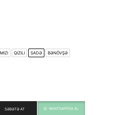
15.00 ₼
-
40.00 ₼
MIZI
QIZILI
SADƏ
BƏNÖVŞƏ
WHATSAPPDA AL
SƏBƏTƏ AT