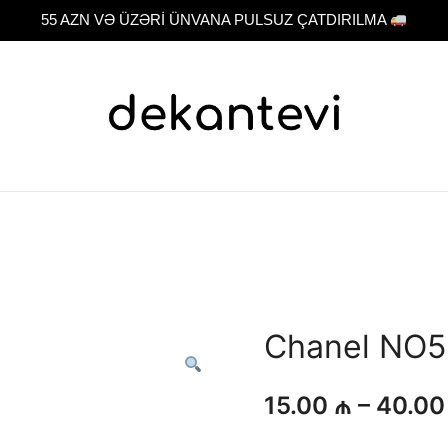
55 AZN VƏ ÜZƏRİ ÜNVANA PULSUZ ÇATDIRILMA
Original fragrance & sample
Dekant evi
Chanel NO5
15.00
₼
–
40.0