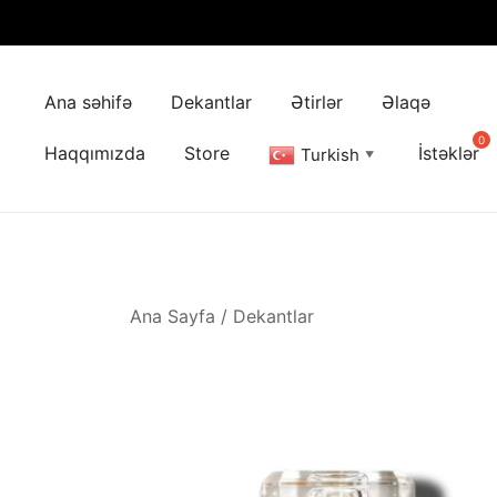
Skip
to
Ana səhifə
Dekantlar
Ətirlər
Əlaqə
content
Haqqımızda
Store
İstəklər
Turkish
▼
Ana Sayfa
/
Dekantlar