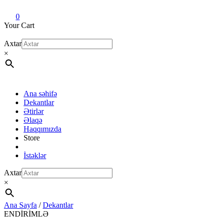
Dekant evi
Original fragrance & sample
0
Your Cart
Axtar
×
Ana səhifə
Dekantlar
Ətirlər
Əlaqə
Haqqımızda
Store
İstəklər
Axtar
×
Ana Sayfa
/
Dekantlar
ENDİRİMLƏ