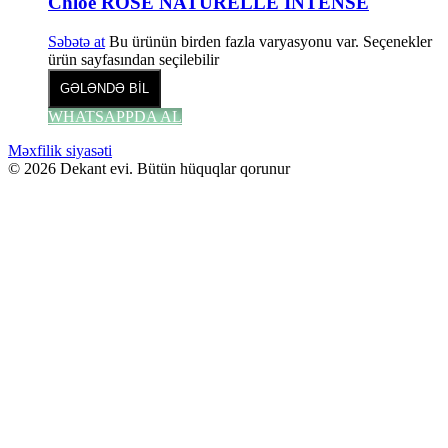
Chloe ROSE NATURELLE INTENSE
Səbətə at
Bu ürünün birden fazla varyasyonu var. Seçenekler
ürün sayfasından seçilebilir
GƏLƏNDƏ BİL
WHATSAPPDA AL
Məxfilik siyasəti
© 2026 Dekant evi. Bütün hüquqlar qorunur