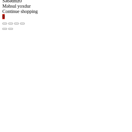
Səbətiniz
0
Məhsul yoxdur
Continue shopping
0