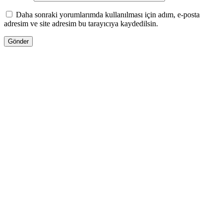
Daha sonraki yorumlarımda kullanılması için adım, e-posta
adresim ve site adresim bu tarayıcıya kaydedilsin.
13.00
₼
–
35.00
₼
Fiyat aralığı: 13.00 ₼ - 35.00 ₼
Jo Malone LİME BASİL & MANDARİN
Səbətə at
Bu ürünün birden fazla varyasyonu var.
Seçenekler ürün sayfasından seçilebilir
GƏLƏNDƏ BİL
WHATSAPPDA AL
30.00
₼
–
80.00
₼
Fiyat aralığı: 30.00 ₼ - 80.00 ₼
Kilian LOVE don’t be SHY EXTREME