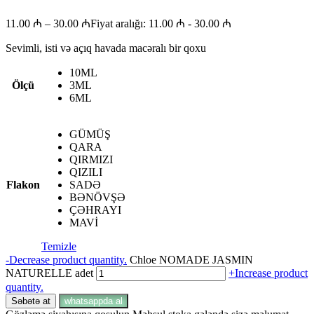
11.00
₼
–
30.00
₼
Fiyat aralığı: 11.00 ₼ - 30.00 ₼
Sevimli, isti və açıq havada macəralı bir qoxu
10ML
Ölçü
3ML
6ML
GÜMÜŞ
QARA
QIRMIZI
QIZILI
Flakon
SADƏ
BƏNÖVŞƏ
ÇƏHRAYI
MAVİ
Temizle
-
Decrease product quantity.
Chloe NOMADE JASMIN
NATURELLE adet
+
Increase product
quantity.
Səbətə at
whatsappda al