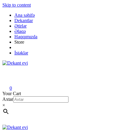
Skip to content
Ana səhifə
Dekantlar
Ətirlər
Əlaqə
Haqqımızda
Store
İstəklər
Dekant evi
Original fragrance & sample
0
Your Cart
Axtar
×