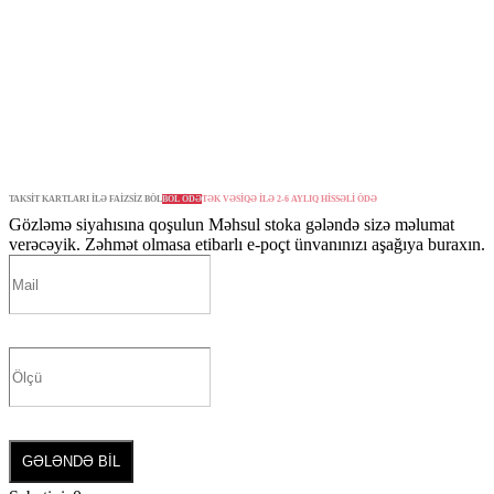
TAKSİT KARTLARI İLƏ FAİZSİZ BÖL
BÖL ÖDƏ
TƏK VƏSİQƏ İLƏ 2-6 AYLIQ HİSSƏLİ ÖDƏ
Gözləmə siyahısına qoşulun
Məhsul stoka gələndə sizə məlumat
verəcəyik. Zəhmət olmasa etibarlı e-poçt ünvanınızı aşağıya buraxın.
GƏLƏNDƏ BİL