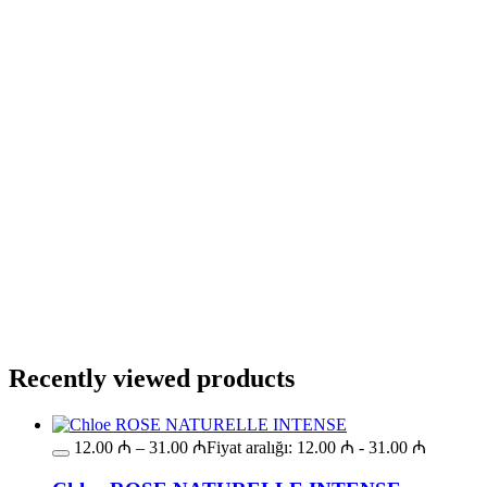
Səbətə at
Bu ürünün birden fazla varyasyonu var.
Seçenekler ürün sayfasından seçilebilir
GƏLƏNDƏ BİL
WHATSAPPDA AL
ENDİRİMLƏ
15.00
₼
–
40.00
₼
Fiyat aralığı: 15.00 ₼ - 40.00 ₼
Carolina Herrera LA BOMBA
Səbətə at
Bu ürünün birden fazla varyasyonu var.
Seçenekler ürün sayfasından seçilebilir
GƏLƏNDƏ BİL
WHATSAPPDA AL
Recently viewed products
12.00
₼
–
31.00
₼
Fiyat aralığı: 12.00 ₼ - 31.00 ₼