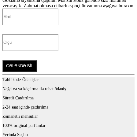
Gözləmə siyahısına qoşulun
Məhsul stoka gələndə sizə məlumat
verəcəyik. Zəhmət olmasa etibarlı e-poçt ünvanınızı aşağıya buraxın.
GƏLƏNDƏ BİL
Təhlükəsiz Ödənişlər
Nəğd və ya köçürmə ilə rahat ödəniş
Sürətli Çatdırılma
2-24 saat içində çatdırılma
Zəmanətli məhsullar
100% original parfümlər
Yerində Seçim