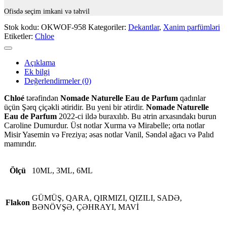
Ofisdə seçim imkani və təhvil
Stok kodu:
OKWOF-958
Kategoriler:
Dekantlar
,
Xanim parfümləri
Etiketler:
Chloe
Açıklama
Ek bilgi
Değerlendirmeler (0)
Chloé
tərəfindən
Nomade Naturelle Eau de Parfum
qadınlar
üçün Şərq çiçəkli ətiridir. Bu yeni bir ətirdir.
Nomade Naturelle
Eau de Parfum
2022-ci ildə buraxılıb. Bu ətrin arxasındakı burun
Caroline Dumurdur. Üst notlar Xurma və Mirabelle; orta notlar
Misir Yasemin və Freziya; əsas notlar Vanil, Səndəl ağacı və Palıd
mamırıdır.
Ölçü
10ML, 3ML, 6ML
GÜMÜŞ, QARA, QIRMIZI, QIZILI, SADƏ,
Flakon
BƏNÖVŞƏ, ÇƏHRAYI, MAVİ