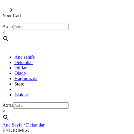
Dekant evi
Original fragrance & sample
0
Your Cart
Axtar
×
Ana səhifə
Dekantlar
Ətirlər
Əlaqə
Haqqımızda
Store
İstəklər
Axtar
×
Ana Sayfa
/
Dekantlar
ENDİRİMLƏ