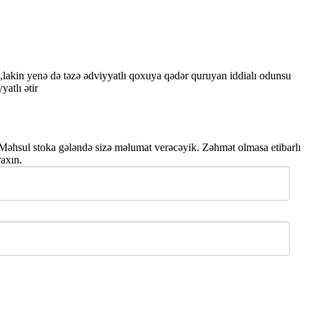
rin,lakin yenə də təzə ədviyyatlı qoxuya qədər quruyan iddialı odunsu
yatlı ətir
Məhsul stoka gələndə sizə məlumat verəcəyik. Zəhmət olmasa etibarlı
raxın.