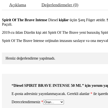
Açıklama
Değerlendirmeler (0)
Spirit Of The Brave Intense
Diesel
kişilər
üçün Şərq Füger ətridir.
Paçuli.
2019-cu ildən Dizelin kişi ətri Spirit Of The Brave yeni buraxılış Spi
Spirit Of The Brave Intense orijinalın imzasını saxlayır və ona meyvəli
Henüz değerlendirme yapılmadı.
“Diesel SPIRIT BRAVE INTENSE 50 ML” için yorum yapan 
E-posta adresiniz yayınlanmayacak.
Gerekli alanlar
*
ile işaretl
Derecelendirmeniz
*