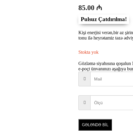
85.00
₼
Pulsuz Çatdırılma!
Kişi enerjisi verən,bir az şi
tonu ilə heyrətamiz təzə ədviy
Stokta yok
Gözləmə siyahısına qoşulun
e-poçt ünvanınızı aşağıya bu
GƏLƏNDƏ BİL