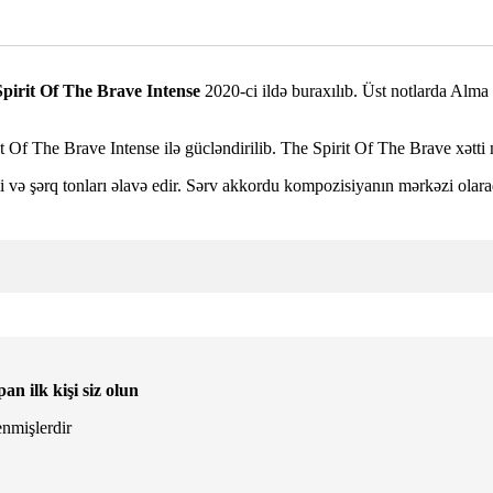
Spirit Of The Brave Intense
2020-ci ildə buraxılıb. Üst notlarda Alma 
rit Of The Brave Intense ilə gücləndirilib. The Spirit Of The Brave xətt
 və şərq tonları əlavə edir. Sərv akkordu kompozisiyanın mərkəzi olaraq q
ilk kişi siz olun
enmişlerdir