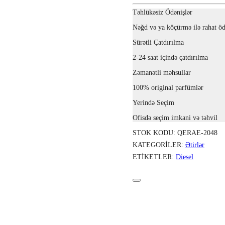
Təhlükəsiz Ödənişlər
Nəğd və ya köçürmə ilə rahat öd
Sürətli Çatdırılma
2-24 saat içində çatdırılma
Zəmanətli məhsullar
100% original parfümlər
Yerində Seçim
Ofisdə seçim imkani və təhvil
STOK KODU:
QERAE-2048
KATEGORILER:
Ətirlər
ETIKETLER:
Diesel