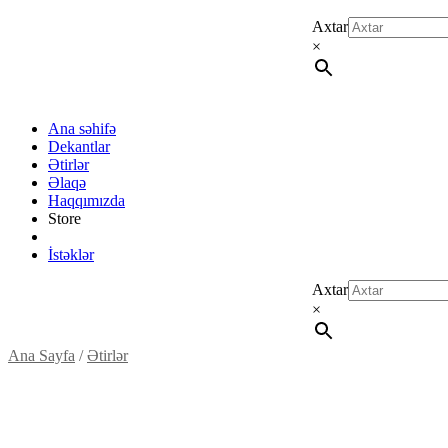
Axtar
×
Ana səhifə
Dekantlar
Ətirlər
Əlaqə
Haqqımızda
Store
İstəklər
Axtar
×
Ana Sayfa
/
Ətirlər