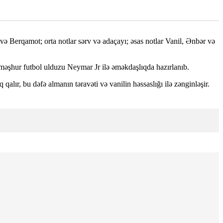
və Berqamot; orta notlar sərv və adaçayı; əsas notlar Vanil, Ənbər və
i məşhur futbol ulduzu Neymar Jr ilə əməkdaşlıqda hazırlanıb.
alır, bu dəfə almanın təravəti və vanilin həssaslığı ilə zənginləşir.