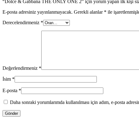
“Dolce & Gabbana THE ONLY ONE 2” için yorum yapan ilk kişi siz
E-posta adresiniz yayınlanmayacak.
Gerekli alanlar
*
ile işaretlenmişl
Derecelendirmeniz
*
Değerlendirmeniz
*
İsim
*
E-posta
*
Daha sonraki yorumlarımda kullanılması için adım, e-posta adresim