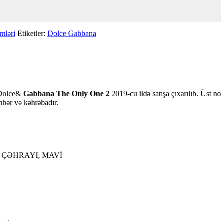
mləri
Etiketler:
Dolce Gabbana
. Dolce&
Gabbana
The Only One 2
2019-cu ildə satışa çıxarılıb. Üst n
nbər və kəhrəbadır.
, ÇƏHRAYI, MAVİ