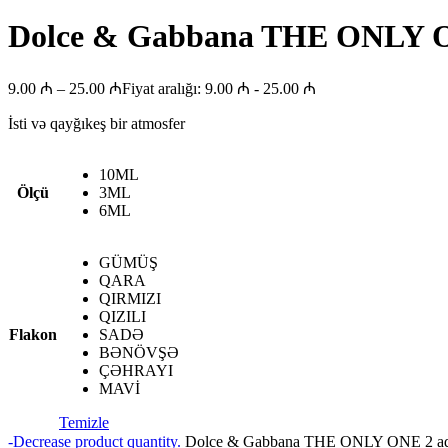
Dolce & Gabbana THE ONLY 
9.00
₼
–
25.00
₼
Fiyat aralığı: 9.00 ₼ - 25.00 ₼
İsti və qayğıkeş bir atmosfer
10ML
Ölçü
3ML
6ML
GÜMÜŞ
QARA
QIRMIZI
QIZILI
Flakon
SADƏ
BƏNÖVŞƏ
ÇƏHRAYI
MAVİ
Temizle
-
Decrease product quantity.
Dolce & Gabbana THE ONLY ONE 2 ad