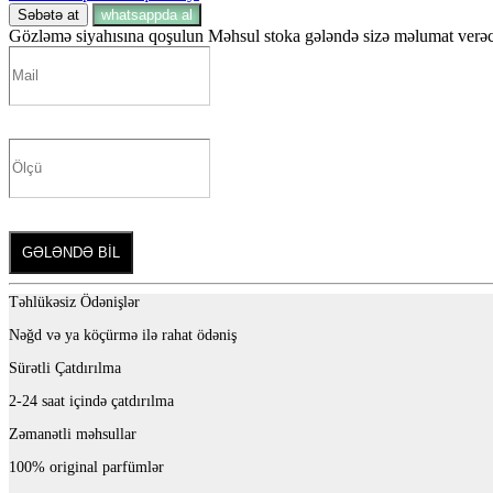
Səbətə at
whatsappda al
Gözləmə siyahısına qoşulun
Məhsul stoka gələndə sizə məlumat verəcə
GƏLƏNDƏ BİL
Təhlükəsiz Ödənişlər
Nəğd və ya köçürmə ilə rahat ödəniş
Sürətli Çatdırılma
2-24 saat içində çatdırılma
Zəmanətli məhsullar
100% original parfümlər