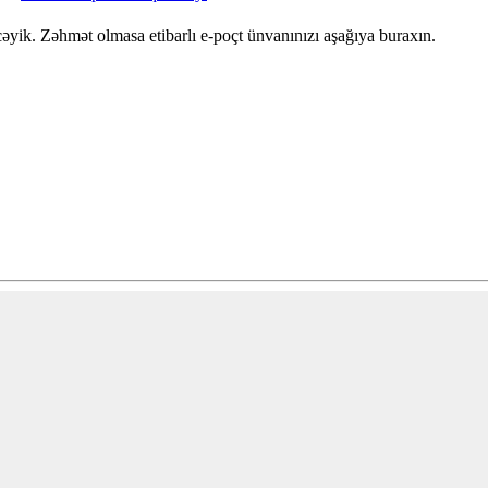
yik. Zəhmət olmasa etibarlı e-poçt ünvanınızı aşağıya buraxın.