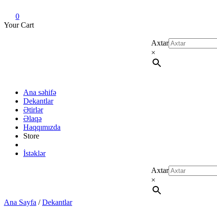
Dekant evi
Original fragrance & sample
0
Your Cart
Axtar
×
Ana səhifə
Dekantlar
Ətirlər
Əlaqə
Haqqımızda
Store
İstəklər
Axtar
×
Ana Sayfa
/
Dekantlar