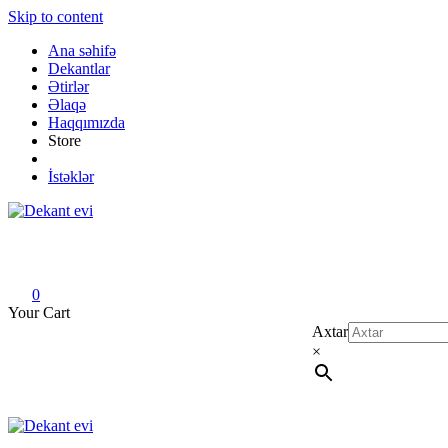
Skip to content
Ana səhifə
Dekantlar
Ətirlər
Əlaqə
Haqqımızda
Store
İstəklər
Dekant evi
Original fragrance & sample
0
Your Cart
Axtar
×