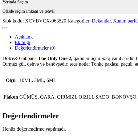
Yerində Seçim
Ofisdə seçim imkani və təhvil
Stok kodu:
XCVBVCX-963520
Kategoriler:
Dekantlar
,
Xanim parfü
Açıklama
Ek bilgi
Değerlendirmeler (0)
Dolce& Gabbana
The Only One 2,
qadınlar üçün Şərq vanil ətridir
Qırmızı gül, qəhvə və bənövşədir; əsas notlar Tonka paxlası, paçuli, ə
Ölçü
10ML, 3ML, 6ML
Flakon
GÜMÜŞ, QARA, QIRMIZI, QIZILI, SADƏ, BƏNÖVŞƏ
Değerlendirmeler
Henüz değerlendirme yapılmadı.