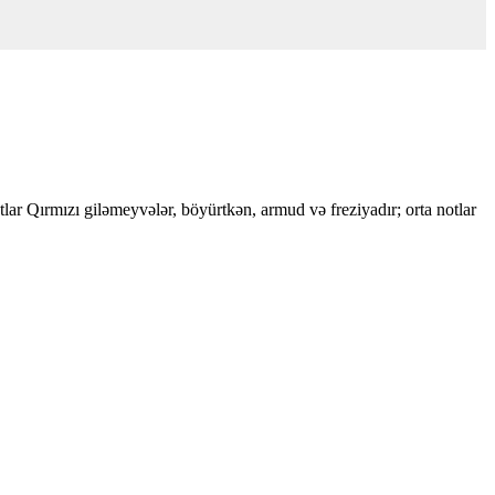
otlar Qırmızı giləmeyvələr, böyürtkən, armud və freziyadır; orta notlar