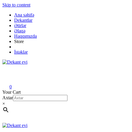
Skip to content
Ana səhifə
Dekantlar
Ətirlər
Əlaqə
Haqqımızda
Store
İstəklər
Dekant evi
Original fragrance & sample
0
Your Cart
Axtar
×