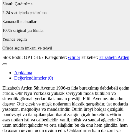
Sürətli Çatdırılma
2-24 saat içində çatdırılma
Zəmanətli məhsullar
100% original parfümlər
Yerində Seçim
Ofisdə seçim imkani və təhvil
Stok kodu:
OPT-5167
Kategoriler:
Ətirlər
Etiketler:
Elizabeth Arden
Açıklama
Değerlendirmeler (0)
Elizabeth Arden 5th Avenue 1996-cı ildə buraxılmış dəbdəbəli qadın
ətridir. Ətir Nyu Yorkdakı yüksək səviyyəli moda butikləri və
simvolik görməli yerləri ilə tanınan prestijli Fifth Avenue-nin adını
daşıyır. Ətir çiçək və müşk notlarının klassik qarışığıdır, üst notlarda
yasəmən, maqnoliya və mandarindir. Ətirin ürəyi bolqar qızılgülü,
bənövşəyi və ilanq-ilanqdan ibarət zəngin çiçək buketidir. Ətirin
əsas notları isti və cəlbedicidir, vanil, müşk və səndəl ağacıdır.Ətir
uzun müddət qalıcıdır və orta silajlıdır, bu da onu həm gündüz, həm
də axşam geyimi üçün uyğun edir. Qablaşdırma həm də zərif və