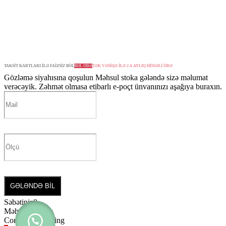
TAKSİT KARTLARI İLƏ FAİZSİZ BÖL
BÖL ÖDƏ
TƏK VƏSİQƏ İLƏ 2-6 AYLIQ HİSSƏLİ ÖDƏ
Gözləmə siyahısına qoşulun
Məhsul stoka gələndə sizə məlumat
verəcəyik. Zəhmət olmasa etibarlı e-poçt ünvanınızı aşağıya buraxın.
GƏLƏNDƏ BİL
Səbətiniz
0
Məhsul yoxdur
Continue shopping