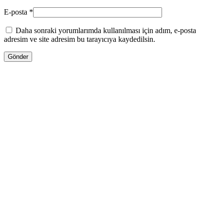
E-posta
*
Daha sonraki yorumlarımda kullanılması için adım, e-posta
adresim ve site adresim bu tarayıcıya kaydedilsin.
ENDİRİMLƏ
930.00
₼
Orijinal fiyat: 930.00 ₼.
720.00
₼
Şu andaki
fiyat: 720.00 ₼.
Pulsuz Çatdırılma!
Tom Ford LOST CHERRY 100ML
Səbətə at
WHATSAPPDA AL
ENDİRİMLƏ
225.00
₼
Orijinal fiyat: 225.00 ₼.
130.00
₼
Şu andaki
fiyat: 130.00 ₼.
Pulsuz Çatdırılma!