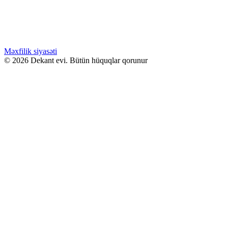
Kilian ANGELS SHARE 50ML
Səbətə at
WHATSAPPDA AL
Məxfilik siyasəti
© 2026 Dekant evi. Bütün hüquqlar qorunur