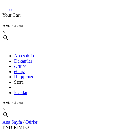
Dekant evi
Original fragrance & sample
0
Your Cart
Axtar
×
Ana səhifə
Dekantlar
Ətirlər
Əlaqə
Haqqımızda
Store
İstəklər
Axtar
×
Ana Sayfa
/
Ətirlər
ENDİRİMLƏ