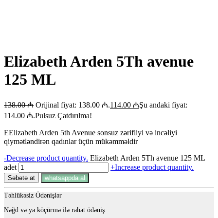
Elizabeth Arden 5Th avenue
125 ML
138.00
₼
Orijinal fiyat: 138.00 ₼.
114.00
₼
Şu andaki fiyat:
114.00 ₼.
Pulsuz Çatdırılma!
EElizabeth Arden 5th Avenue sonsuz zərifliyi və incəliyi
qiymətləndirən qadınlar üçün mükəmməldir
-
Decrease product quantity.
Elizabeth Arden 5Th avenue 125 ML
adet
+
Increase product quantity.
Səbətə at
whatsappda al
Təhlükəsiz Ödənişlər
Nəğd və ya köçürmə ilə rahat ödəniş