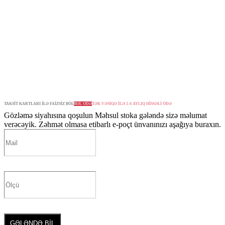
TAKSİT KARTLARI İLƏ FAİZSİZ BÖL
BÖL ÖDƏ
TƏK VƏSİQƏ İLƏ 2-6 AYLIQ HİSSƏLİ ÖDƏ
Gözləmə siyahısına qoşulun
Məhsul stoka gələndə sizə məlumat
verəcəyik. Zəhmət olmasa etibarlı e-poçt ünvanınızı aşağıya buraxın.
GƏLƏNDƏ BİL