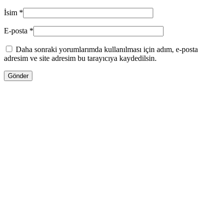
İsim
*
E-posta
*
Daha sonraki yorumlarımda kullanılması için adım, e-posta
adresim ve site adresim bu tarayıcıya kaydedilsin.
13.00
₼
–
35.00
₼
Fiyat aralığı: 13.00 ₼ - 35.00 ₼
Jo Malone LİME BASİL & MANDARİN
Səbətə at
Bu ürünün birden fazla varyasyonu var.
Seçenekler ürün sayfasından seçilebilir
GƏLƏNDƏ BİL
WHATSAPPDA AL