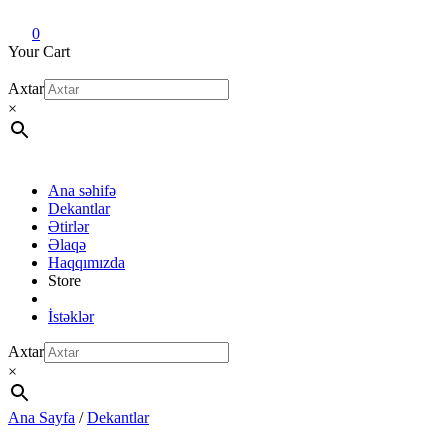
Dekant evi
Original fragrance & sample
0
Your Cart
Axtar
×
Ana səhifə
Dekantlar
Ətirlər
Əlaqə
Haqqımızda
Store
İstəklər
Axtar
×
Ana Sayfa
/
Dekantlar