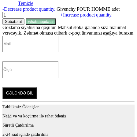
Temizle
-
Decrease product quantity.
Givenchy POUR HOMME adet
+
Increase product quantity.
Səbətə at
whatsappda al
Gözləmə siyahısına qoşulun
Məhsul stoka gələndə sizə məlumat
verəcəyik. Zəhmət olmasa etibarlı e-poçt ünvanınızı aşağıya buraxın.
GƏLƏNDƏ BİL
Təhlükəsiz Ödənişlər
Nəğd və ya köçürmə ilə rahat ödəniş
Sürətli Çatdırılma
2-24 saat içində çatdırılma