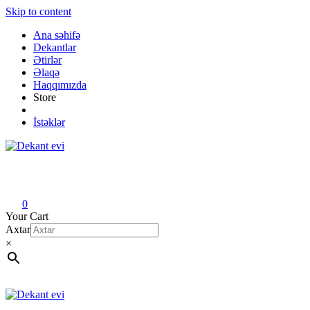
Skip to content
Ana səhifə
Dekantlar
Ətirlər
Əlaqə
Haqqımızda
Store
İstəklər
Dekant evi
Original fragrance & sample
0
Your Cart
Axtar
×