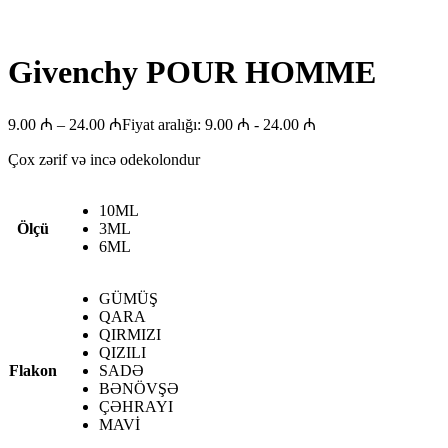
Givenchy POUR HOMME
9.00
₼
–
24.00
₼
Fiyat aralığı: 9.00 ₼ - 24.00 ₼
Çox zərif və incə odekolondur
10ML
Ölçü
3ML
6ML
GÜMÜŞ
QARA
QIRMIZI
QIZILI
Flakon
SADƏ
BƏNÖVŞƏ
ÇƏHRAYI
MAVİ