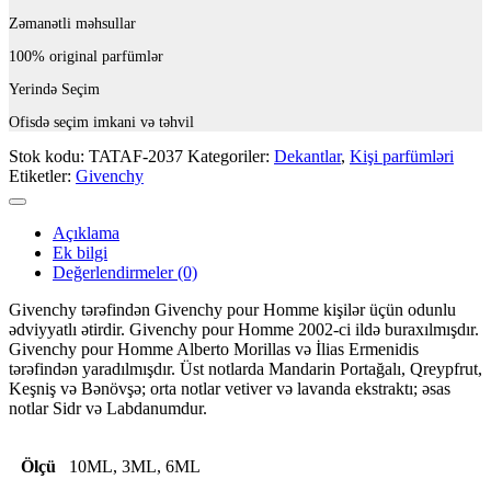
Zəmanətli məhsullar
100% original parfümlər
Yerində Seçim
Ofisdə seçim imkani və təhvil
Stok kodu:
TATAF-2037
Kategoriler:
Dekantlar
,
Kişi parfümləri
Etiketler:
Givenchy
Açıklama
Ek bilgi
Değerlendirmeler (0)
Givenchy tərəfindən Givenchy pour Homme kişilər üçün odunlu
ədviyyatlı ətirdir. Givenchy pour Homme 2002-ci ildə buraxılmışdır.
Givenchy pour Homme Alberto Morillas və İlias Ermenidis
tərəfindən yaradılmışdır. Üst notlarda Mandarin Portağalı, Qreypfrut,
Keşniş və Bənövşə; orta notlar vetiver və lavanda ekstraktı; əsas
notlar Sidr və Labdanumdur.
Ölçü
10ML, 3ML, 6ML