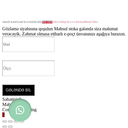
TAKSİT KARTLARI İLƏ FAİZSİZ BÖL
BÖL ÖDƏ
TƏK VƏSİQƏ İLƏ 2-6 AYLIQ HİSSƏLİ ÖDƏ
Gözləmə siyahısına qoşulun
Məhsul stoka gələndə sizə məlumat
verəcəyik. Zəhmət olmasa etibarlı e-poçt ünvanınızı aşağıya buraxın.
GƏLƏNDƏ BİL
Səbətiniz
0
Məhsul yoxdur
Continue shopping
0