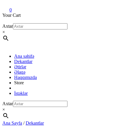
Dekant evi
Original fragrance & sample
0
Your Cart
Axtar
×
Ana səhifə
Dekantlar
Ətirlər
Əlaqə
Haqqımızda
Store
İstəklər
Axtar
×
Ana Sayfa
/
Dekantlar