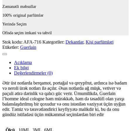
Zəmanətli məhsullar
100% original parfümlər
Yerində Seçim
Ofisdə seçim imkani və təhvil
Stok kodu:
AFA-716
Kategoriler:
Dekantlar
,
Kişi parfümləri
Etiketler:
Guerlain
Açıklama
Ek bilgi
Değerlendirmeler (0)
Ətir üst notlarda berqamot, portağal və qreypfrut, ardınca isə badam
və neroli ürək notları ilə açılır. Əsas notlarda ağ müşk, vetiver və
paçuli ətirə dərinlik və qalıcı güc verir. Ümumilikdə, Guerlain
l’homme ideal cologne həm mürəkkəb, həm də təsadüfi olan yaxşı
balanslaşdırılmış bir qoxudur və onu istənilən vəziyyət üçün uyğun
edir. Təmiz və təravətləndirici keyfiyyətə malikdir ki, bu da onu
gündüz istifadəsi üçün mükəmməl seçimlərdən biri edir
Ölçü
10ML, 3ML, 6ML