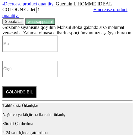
-
Decrease product quantity.
Guerlain L'HOMME IDEAL
COLOGNE adet
+
Increase product
quantity.
Səbətə at
whatsappda al
Gözləmə siyahısına qoşulun
Məhsul stoka gələndə sizə məlumat
verəcəyik. Zəhmət olmasa etibarlı e-poçt ünvanınızı aşağıya buraxın.
GƏLƏNDƏ BİL
Təhlükəsiz Ödənişlər
Nəğd və ya köçürmə ilə rahat ödəniş
Sürətli Çatdırılma
2-24 saat içində çatdırılma