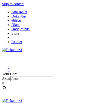
Skip to content
Ana səhifə
Dekantlar
Ətirlər
Əlaqə
Haqqımızda
Store
İstəklər
Dekant evi
Original fragrance & sample
0
Your Cart
Axtar
×