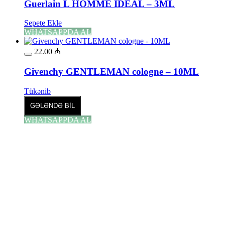
Guerlain L HOMME IDEAL – 3ML
Sepete Ekle
WHATSAPPDA AL
22.00
₼
Givenchy GENTLEMAN cologne – 10ML
Tükənib
GƏLƏNDƏ BİL
WHATSAPPDA AL
13.00
₼
–
35.00
₼
Fiyat aralığı: 13.00 ₼ - 35.00 ₼
Jo Malone LİME BASİL & MANDARİN
Səbətə at
Bu ürünün birden fazla varyasyonu var.
Seçenekler ürün sayfasından seçilebilir