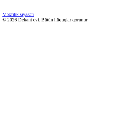
GƏLƏNDƏ BİL
WHATSAPPDA AL
Məxfilik siyasəti
© 2026 Dekant evi. Bütün hüquqlar qorunur