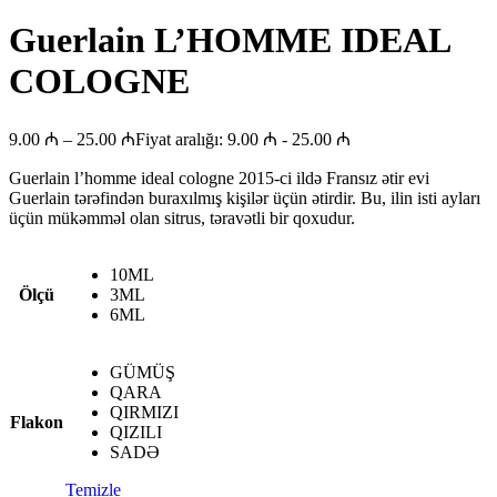
Guerlain L’HOMME IDEAL
COLOGNE
9.00
₼
–
25.00
₼
Fiyat aralığı: 9.00 ₼ - 25.00 ₼
Guerlain l’homme ideal cologne 2015-ci ildə Fransız ətir evi
Guerlain tərəfindən buraxılmış kişilər üçün ətirdir. Bu, ilin isti ayları
üçün mükəmməl olan sitrus, təravətli bir qoxudur.
10ML
Ölçü
3ML
6ML
GÜMÜŞ
QARA
QIRMIZI
Flakon
QIZILI
SADƏ
Temizle