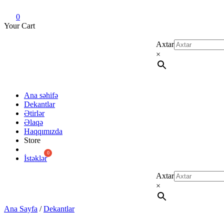
Dekant evi
Original fragrance & sample
0
Your Cart
Axtar
×
Ana səhifə
Dekantlar
Ətirlər
Əlaqə
Haqqımızda
Store
İstəklər
Axtar
×
Ana Sayfa
/
Dekantlar