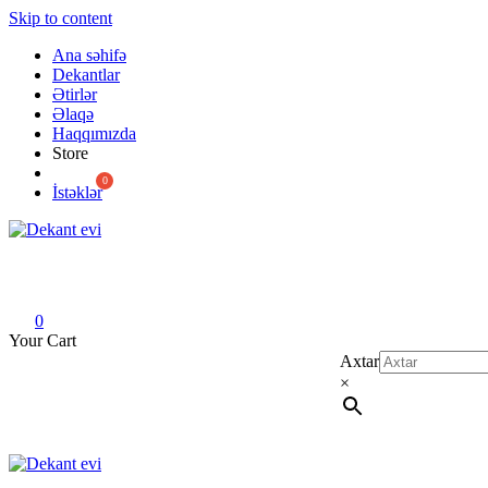
Skip to content
Ana səhifə
Dekantlar
Ətirlər
Əlaqə
Haqqımızda
Store
İstəklər
Dekant evi
Original fragrance & sample
0
Your Cart
Axtar
×