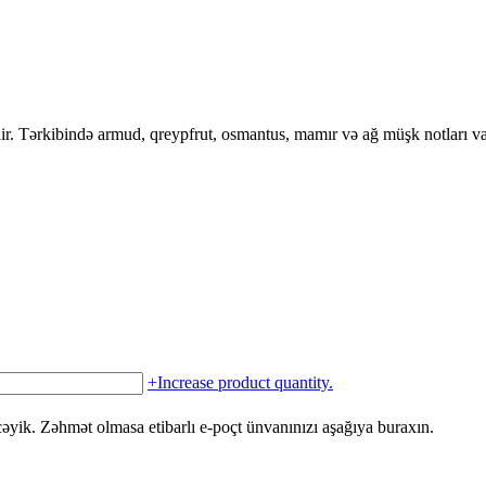
ir. Tərkibində armud, qreypfrut, osmantus, mamır və ağ müşk notları va
+
Increase product quantity.
yik. Zəhmət olmasa etibarlı e-poçt ünvanınızı aşağıya buraxın.