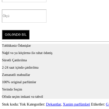
GƏLƏNDƏ BİL
Təhlükəsiz Ödənişlər
Nəğd və ya köçürmə ilə rahat ödəniş
Sürətli Çatdırılma
2-24 saat içində çatdırılma
Zəmanətli məhsullar
100% original parfümlər
Yerində Seçim
Ofisdə seçim imkani və təhvil
Stok kodu:
Yok
Kategoriler:
Dekantlar
,
Xanim parfümləri
Etiketler:
G