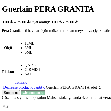
Guerlain PERA GRANITA
9.00
₼
–
25.00
₼
Fiyat aralığı: 9.00 ₼ - 25.00 ₼
Pera Granita isti havalar üçün mükəmməl olan meyvəli və çiçəkli ətird
10ML
Ölçü
3ML
6ML
QARA
QIRMIZI
Flakon
SADƏ
Temizle
-
Decrease product quantity.
Guerlain PERA GRANITA adet
Səbətə at
whatsappda al
Gözləmə siyahısına qoşulun
Məhsul stoka gələndə sizə məlumat verəcə