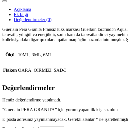
Açıklama
Ek bilgi
Değerlendirmeler (0)
Guerlain Pera Granita Fransız lüks markası Guerlain tərəfindən Aqua Alle
təravətli, yüngül və enerjilidir, sərin həm də təravətləndirici yay mehi
kolleksiyadakı digər qoxularla qatlanmaq üçün nəzərdə tutulmuşdur. Şüşə
Ölçü
10ML, 3ML, 6ML
Flakon
QARA, QIRMIZI, SADƏ
Değerlendirmeler
Henüz değerlendirme yapılmadı.
“Guerlain PERA GRANITA” için yorum yapan ilk kişi siz olun
E-posta adresiniz yayınlanmayacak.
Gerekli alanlar
*
ile işaretlenmişl