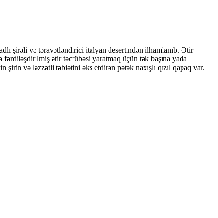
lı şirəli və təravətləndirici italyan desertindən ilhamlanıb. Ətir
və fərdiləşdirilmiş ətir təcrübəsi yaratmaq üçün tək başına yada
irin və ləzzətli təbiətini əks etdirən pətək naxışlı qızıl qapaq var.