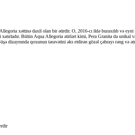
goria xəttinə daxil olan bir ətirdir. O, 2016-cı ildə buraxılıb və eyni ad
ni xatırladır. Bütün Aqua Allegoria ətirləri kimi, Pera Granita da unikal 
 dizaynında qoxunun təravətini əks etdirən gözəl çəhrayı rəng və ətrin ş
erdir