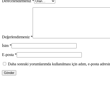
Derecelendirmeniz
*
Değerlendirmeniz
*
İsim
*
E-posta
*
Daha sonraki yorumlarımda kullanılması için adım, e-posta adresim
13.00
₼
–
35.00
₼
Fiyat aralığı: 13.00 ₼ - 35.00 ₼
Jo Malone LİME BASİL & MANDARİN