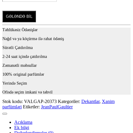
GƏLƏNDƏ BİL
Təhlükəsiz Ödənişlər
Nəğd və ya köçürmə ilə rahat ödəniş
Sürətli Çatdırılma
2-24 saat içində çatdırılma
Zəmanətli məhsullar
100% original parfümlər
Yerində Seçim
Ofisdə seçim imkani və təhvil
Stok kodu:
VALGAP-20373
Kategoriler:
Dekantlar
,
Xanim
parfümləri
Etiketler:
JeanPaulGaultier
Açıklama
Ek bilgi
Değerlendirmeler (0)