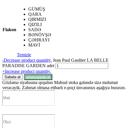
GÜMÜŞ
QARA
QIRMIZI
QIZILI
Flakon
SADƏ
BƏNÖVŞƏ
ÇƏHRAYI
MAVİ
Temizle
-
Decrease product quantity.
Jean Paul Gaultier LA BELLE
PARADISE GARDEN adet
+
Increase product quantity.
Səbətə at
whatsappda al
Gözləmə siyahısına qoşulun
Məhsul stoka gələndə sizə məlumat
verəcəyik. Zəhmət olmasa etibarlı e-poçt ünvanınızı aşağıya buraxın.