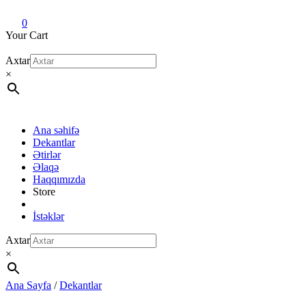
Dekant evi
Original fragrance & sample
0
Your Cart
Axtar
×
Ana səhifə
Dekantlar
Ətirlər
Əlaqə
Haqqımızda
Store
İstəklər
Axtar
×
Ana Sayfa
/
Dekantlar