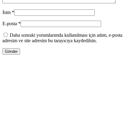
İsim
*
E-posta
*
Daha sonraki yorumlarımda kullanılması için adım, e-posta
adresim ve site adresim bu tarayıcıya kaydedilsin.
13.00
₼
–
35.00
₼
Fiyat aralığı: 13.00 ₼ - 35.00 ₼
Jo Malone LİME BASİL & MANDARİN
Səbətə at
Bu ürünün birden fazla varyasyonu var.
Seçenekler ürün sayfasından seçilebilir
GƏLƏNDƏ BİL
WHATSAPPDA AL