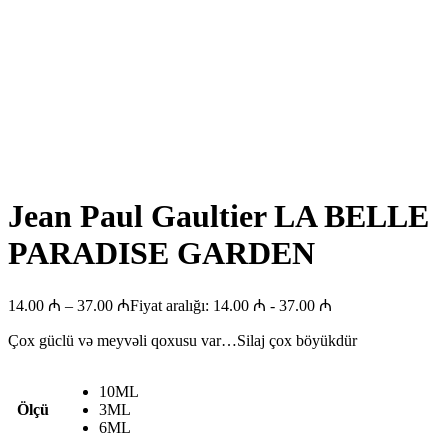
Jean Paul Gaultier LA BELLE
PARADISE GARDEN
14.00
₼
–
37.00
₼
Fiyat aralığı: 14.00 ₼ - 37.00 ₼
Çox güclü və meyvəli qoxusu var…Silaj çox böyükdür
10ML
Ölçü
3ML
6ML