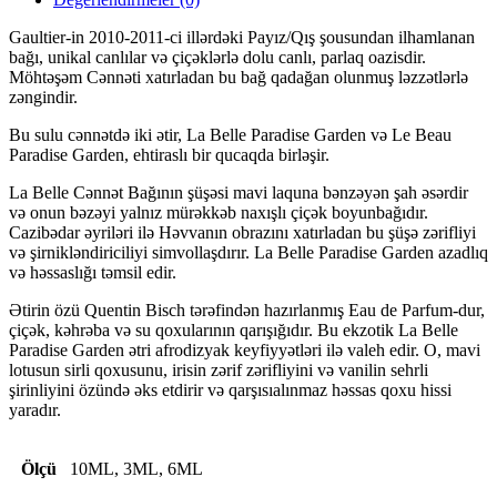
Gaultier-in 2010-2011-ci illərdəki Payız/Qış şousundan ilhamlanan
bağı, unikal canlılar və çiçəklərlə dolu canlı, parlaq oazisdir.
Möhtəşəm Cənnəti xatırladan bu bağ qadağan olunmuş ləzzətlərlə
zəngindir.
Bu sulu cənnətdə iki ətir, La Belle Paradise Garden və Le Beau
Paradise Garden, ehtiraslı bir qucaqda birləşir.
La Belle Cənnət Bağının şüşəsi mavi laquna bənzəyən şah əsərdir
və onun bəzəyi yalnız mürəkkəb naxışlı çiçək boyunbağıdır.
Cazibədar əyriləri ilə Həvvanın obrazını xatırladan bu şüşə zərifliyi
və şirnikləndiriciliyi simvollaşdırır. La Belle Paradise Garden azadlıq
və həssaslığı təmsil edir.
Ətirin özü Quentin Bisch tərəfindən hazırlanmış Eau de Parfum-dur,
çiçək, kəhrəba və su qoxularının qarışığıdır. Bu ekzotik La Belle
Paradise Garden ətri afrodizyak keyfiyyətləri ilə valeh edir. O, mavi
lotusun sirli qoxusunu, irisin zərif zərifliyini və vanilin sehrli
şirinliyini özündə əks etdirir və qarşısıalınmaz həssas qoxu hissi
yaradır.
Ölçü
10ML, 3ML, 6ML