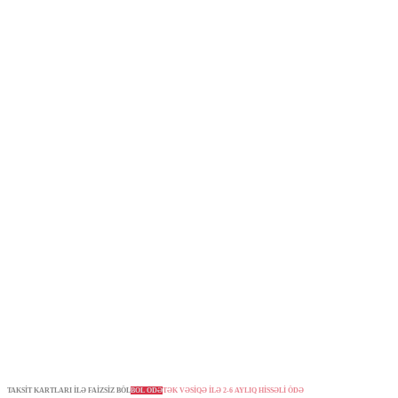
TAKSİT KARTLARI İLƏ FAİZSİZ BÖL
BÖL ÖDƏ
TƏK VƏSİQƏ İLƏ 2-6 AYLIQ HİSSƏLİ ÖDƏ