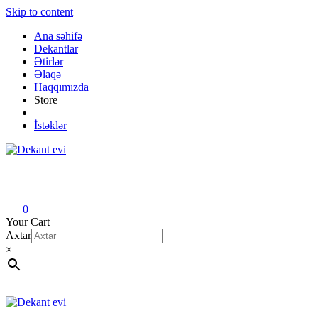
Skip to content
Ana səhifə
Dekantlar
Ətirlər
Əlaqə
Haqqımızda
Store
İstəklər
Dekant evi
Original fragrance & sample
0
Your Cart
Axtar
×