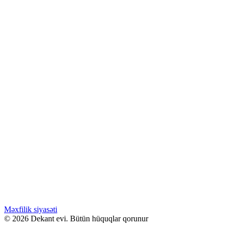
WHATSAPPDA AL
15.00
₼
–
40.00
₼
Fiyat aralığı: 15.00 ₼ - 40.00 ₼
Akro SMOKE
Səbətə at
Bu ürünün birden fazla varyasyonu var.
Seçenekler ürün sayfasından seçilebilir
GƏLƏNDƏ BİL
WHATSAPPDA AL
ENDİRİMLƏ
15.00
₼
–
40.00
₼
Fiyat aralığı: 15.00 ₼ - 40.00 ₼
Carolina Herrera LA BOMBA
Səbətə at
Bu ürünün birden fazla varyasyonu var.
Seçenekler ürün sayfasından seçilebilir
GƏLƏNDƏ BİL
WHATSAPPDA AL
Məxfilik siyasəti
© 2026 Dekant evi. Bütün hüquqlar qorunur