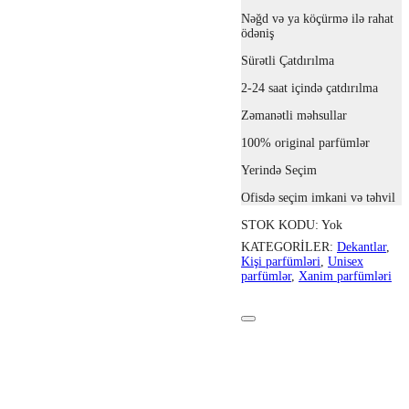
Nəğd və ya köçürmə ilə rahat
ödəniş
Sürətli Çatdırılma
2-24 saat içində çatdırılma
Zəmanətli məhsullar
100% original parfümlər
Yerində Seçim
Ofisdə seçim imkani və təhvil
STOK KODU:
Yok
KATEGORILER:
Dekantlar
,
Kişi parfümləri
,
Unisex
parfümlər
,
Xanim parfümləri