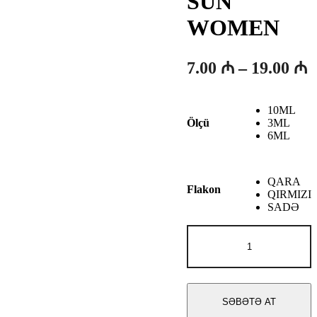
SUN
WOMEN
F
7.00
₼
–
19.00
₼
a
7
10ML
-
3ML
Ölçü
6ML
1
QARA
Flakon
QIRMIZI
SADƏ
Jil
Sander
SUN
WOMEN
adet
SƏBƏTƏ AT