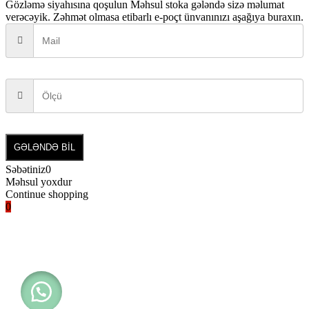
Gözləmə siyahısına qoşulun
Məhsul stoka gələndə sizə məlumat
verəcəyik. Zəhmət olmasa etibarlı e-poçt ünvanınızı aşağıya buraxın.
GƏLƏNDƏ BİL
Səbətiniz
0
Məhsul yoxdur
Continue shopping
0