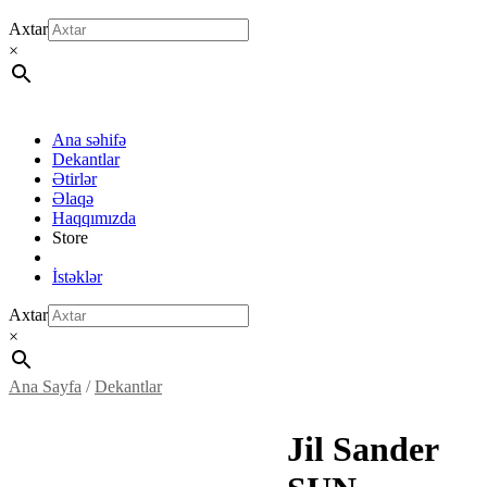
Axtar
×
Ana səhifə
Dekantlar
Ətirlər
Əlaqə
Haqqımızda
Store
İstəklər
Axtar
×
Ana Sayfa
/
Dekantlar
Jil Sander