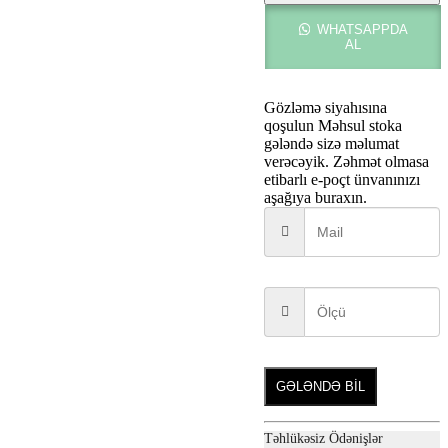
WHATSAPPDA
AL
Gözləmə siyahısına
qoşulun
Məhsul stoka
gələndə sizə məlumat
verəcəyik. Zəhmət olmasa
etibarlı e-poçt ünvanınızı
aşağıya buraxın.
GƏLƏNDƏ BİL
Təhlükəsiz Ödənişlər