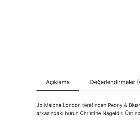
Açıklama
Değerlendirmeler (
Jo Malone London tərəfindən Peony & Blush S
arxasındakı burun Christine Nageldir. Üst no