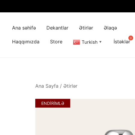
Skip
to
Ana səhifə
Dekantlar
Ətirlər
Əlaqə
content
Haqqımızda
Store
İstəklər
Turkish
▼
Ana Sayfa
/
Ətirlər
ENDİRİMLƏ