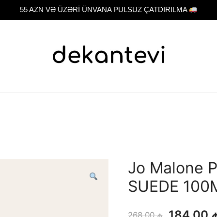
55 AZN VƏ ÜZƏRİ ÜNVANA PULSUZ ÇATDIRILMA
Original fragrance & sample
Dekant evi
Jo Malone 
SUEDE 100
Orijinal
184.00
268.00
₼