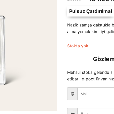
fiyat:
Pulsuz Çatdırılma!
268.00 
Nazik zamşa qalstukla b
alma yemək kimi iyi gəli
Stokta yok
Gözləm
Məhsul stoka gələndə s
etibarlı e-poçt ünvanınız