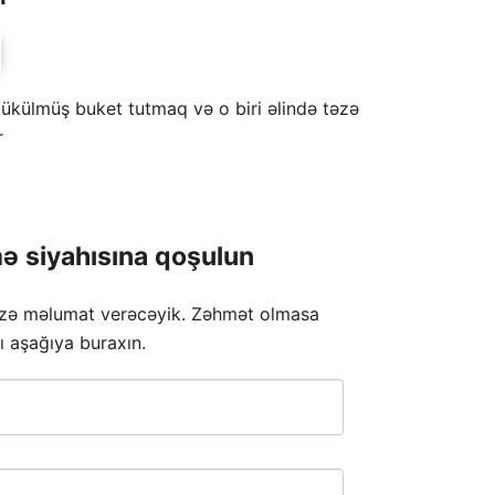
andaki
₼.
fiyat:
ükülmüş buket tutmaq və o biri əlində təzə
184.00 ₼.
r
ə siyahısına qoşulun
izə məlumat verəcəyik. Zəhmət olmasa
ı aşağıya buraxın.