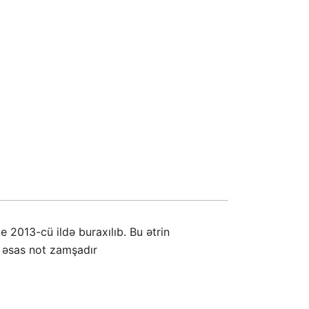
 2013-cü ildə buraxılıb. Bu ətrin
n; əsas not zamşadır