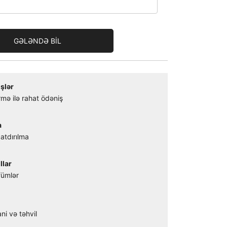
GƏLƏNDƏ BİL
şlər
mə ilə rahat ödəniş
a
atdırılma
llar
fümlər
ni və təhvil