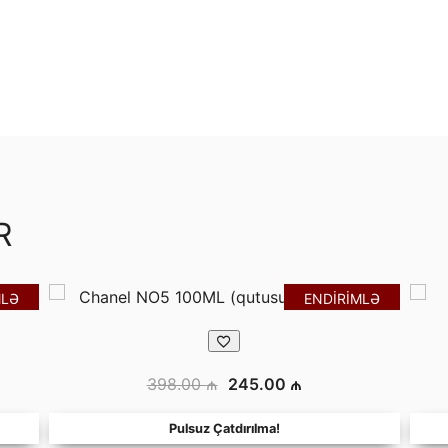
R
MLƏ
ENDİRİMLƏ
Orijinal
Şu
398.00
₼
245.00
₼
fiyat:
andaki
Pulsuz Çatdırılma!
398.00 ₼.
fiyat: