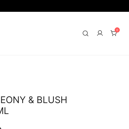
0
PEONY & BLUSH
ML
Şu
₼