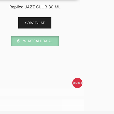
149.00 ₼.
Replica JAZZ CLUB 30 ML
Replica JAZZ
SƏBƏTƏ AT
WHATSAPPDA AL
BÖL ÖDƏ