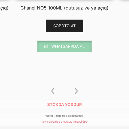
₼.
245.00 ₼.
çıq)
Chanel NO5 100ML (qutusuz və ya açıq)
SƏBƏTƏ AT
WHATSAPPDA AL
STOKDA YOXDUR
TAKSİT KARTLARI İLƏ FAİZSİZ BÖL
TƏK VƏSİQƏ İLƏ 2-6 AYLIQ HİSSƏLİ ÖDƏ