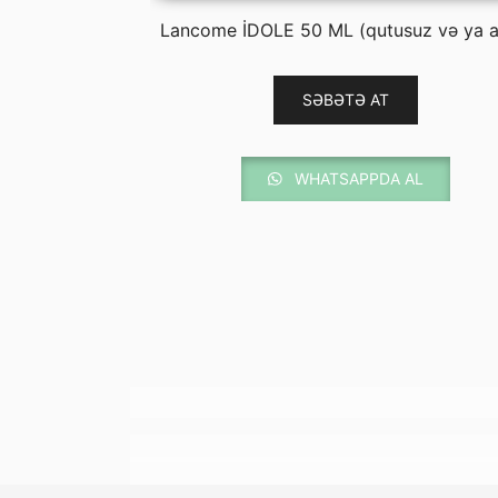
720.00 ₼.
130.00 
RY 100ML
Lancome İDOLE 50 ML (qutusuz və ya a
SƏBƏTƏ AT
 AL
WHATSAPPDA AL