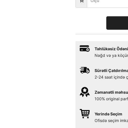
Təhlükəsiz Ödəni
Nəğd və ya köçür
Sürətli Çatdırılm
2-24 saat içində ç
Zəmanətli məhsu
100% original par
Yerində Seçim
Ofisdə seçim imka