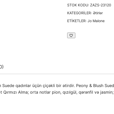
STOK KODU:
ZAZS-23120
KATEGORILER:
Ətirlər
ETIKETLER:
Jo Malone
0)
uede qadınlar üçün çiçəkli bir ətirdir. Peony & Blush Suede
t Qırmızı Alma; orta notlar pion, qızılgül, qərənfil və jasmi