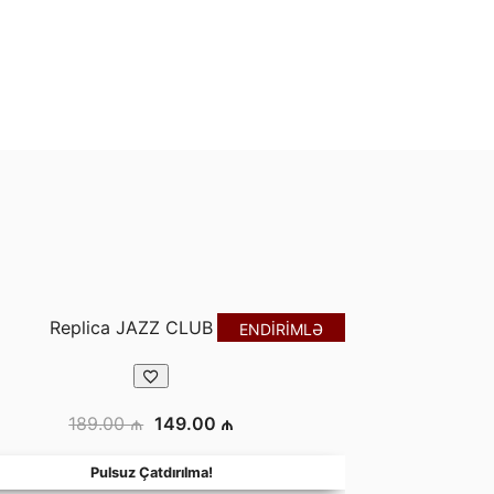
ENDİRİMLƏ
Orijinal
Şu
189.00
₼
149.00
₼
fiyat:
andaki
18
Pulsuz Çatdırılma!
189.00 ₼.
fiyat: