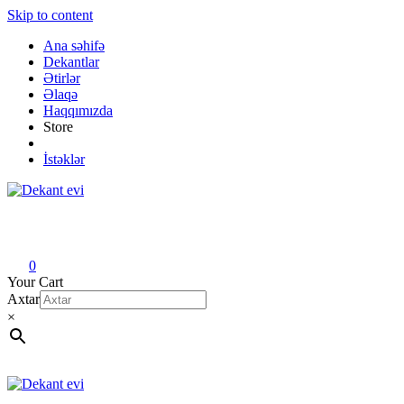
Skip to content
Ana səhifə
Dekantlar
Ətirlər
Əlaqə
Haqqımızda
Store
İstəklər
Dekant evi
Original fragrance & sample
0
Your Cart
Axtar
×