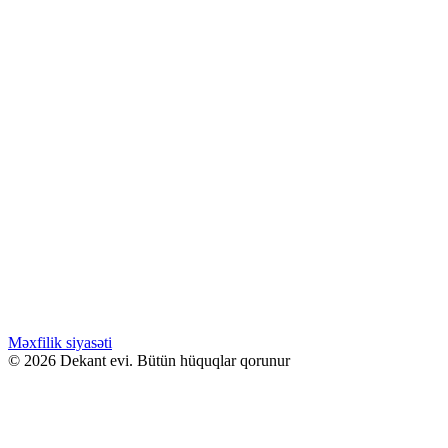
Səbətə at
Bu ürünün birden fazla varyasyonu var.
Seçenekler ürün sayfasından seçilebilir
GƏLƏNDƏ BİL
WHATSAPPDA AL
12.00
₼
–
32.00
₼
Fiyat aralığı: 12.00 ₼ - 32.00 ₼
Valentino UOMO BORN IN ROMA
GREEN STRAGAVANZA
Səbətə at
Bu ürünün birden fazla varyasyonu var.
Seçenekler ürün sayfasından seçilebilir
GƏLƏNDƏ BİL
WHATSAPPDA AL
Məxfilik siyasəti
© 2026 Dekant evi. Bütün hüquqlar qorunur