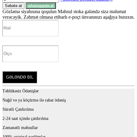
Səbətə at
whatsappda al
Gözləmə siyahısına qoşulun
Məhsul stoka gələndə sizə məlumat
verəcəyik. Zəhmət olmasa etibarlı e-poçt ünvanınızı aşağıya buraxın.
GƏLƏNDƏ BİL
Təhlükəsiz Ödənişlər
Nəğd və ya köçürmə ilə rahat ödəniş
Sürətli Çatdırılma
2-24 saat içində çatdırılma
Zəmanətli məhsullar
100% original parfümlər