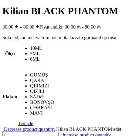
Kilian BLACK PHANTOM
30.00
₼
–
80.00
₼
Fiyat aralığı: 30.00 ₼ - 80.00 ₼
Şokolad,karamel və rom notları ilə ləzzətli gurmand qoxusu
10ML
Ölçü
3ML
6ML
GÜMÜŞ
QARA
QIRMIZI
QIZILI
Flakon
SADƏ
BƏNÖVŞƏ
ÇƏHRAYI
MAVİ
Temizle
-
Decrease product quantity.
Kilian BLACK PHANTOM adet
+
Increase product quantity.