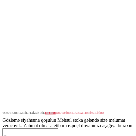
TAKSİT KARTLARI İLƏ FAİZSİZ BÖL
BÖL ÖDƏ
TƏK VƏSİQƏ İLƏ 2-6 AYLIQ HİSSƏLİ ÖDƏ
Gözləmə siyahısına qoşulun
Məhsul stoka gələndə sizə məlumat
verəcəyik. Zəhmət olmasa etibarlı e-poçt ünvanınızı aşağıya buraxın.