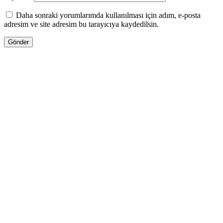
Daha sonraki yorumlarımda kullanılması için adım, e-posta
adresim ve site adresim bu tarayıcıya kaydedilsin.
13.00
₼
–
35.00
₼
Fiyat aralığı: 13.00 ₼ - 35.00 ₼
Jo Malone LİME BASİL & MANDARİN
Səbətə at
Bu ürünün birden fazla varyasyonu var.
Seçenekler ürün sayfasından seçilebilir
GƏLƏNDƏ BİL
WHATSAPPDA AL
27.00
₼
–
72.00
₼
Fiyat aralığı: 27.00 ₼ - 72.00 ₼
Tiziana Terenzi KİRKE OVERDOSE