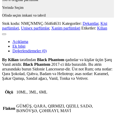
Yerində Seçim
Ofisdə seçim imkani və təhvil
Stok kodu:
NMÇNMNÇ-56464631
Kategoriler:
Dekantlar
,
Kişi
parfümləri
,
Unisex parfümlər
,
Xanim parfümləri
Etiketler:
Kilian
Açıklama
Ek bilgi
Değerlendirmeler (0)
By Kilian
tərəfindən
Black Phantom
qadınlar və kişilər üçün Şərq
Vanil ətridir.
Black Phantom
2017-ci ildə buraxılıb. Bu ətrin
arxasındakı burun Sidonie Lancesseur-dir. Üst not Rum; orta notlar:
Qara Şokolad, Qəhvə, Badam və Heliotrop; əsas notlar: Karamel,
Şəkər Qamışı, Səndəl ağacı, Vanil, Tonka və Vetiver.
Ölçü
10ML, 3ML, 6ML
GÜMÜŞ, QARA, QIRMIZI, QIZILI, SADƏ,
Flakon
BƏNÖVŞƏ, ÇƏHRAYI, MAVİ