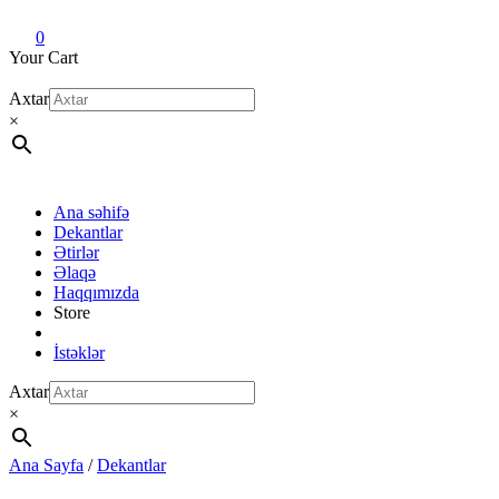
Dekant evi
Original fragrance & sample
0
Your Cart
Axtar
×
Ana səhifə
Dekantlar
Ətirlər
Əlaqə
Haqqımızda
Store
İstəklər
Axtar
×
Ana Sayfa
/
Dekantlar