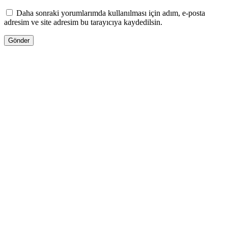
Daha sonraki yorumlarımda kullanılması için adım, e-posta
adresim ve site adresim bu tarayıcıya kaydedilsin.
ENDİRİMLƏ
600.00
₼
Orijinal fiyat: 600.00 ₼.
414.00
₼
Şu andaki
fiyat: 414.00 ₼.
Pulsuz Çatdırılma!
Tom Ford VANILLA SEX 50ML (açıq və ya
qutusuz)
Səbətə at
WHATSAPPDA AL
ENDİRİMLƏ
187.00
₼
Orijinal fiyat: 187.00 ₼.
99.00
₼
Şu andaki
fiyat: 99.00 ₼.
Pulsuz Çatdırılma!