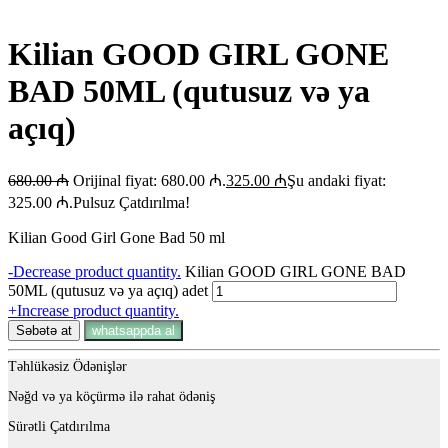
Kilian GOOD GIRL GONE
BAD 50ML (qutusuz və ya
açıq)
680.00
₼
Orijinal fiyat: 680.00 ₼.
325.00
₼
Şu andaki fiyat:
325.00 ₼.
Pulsuz Çatdırılma!
Kilian Good Girl Gone Bad 50 ml
-
Decrease product quantity.
Kilian GOOD GIRL GONE BAD
50ML (qutusuz və ya açıq) adet
+
Increase product quantity.
Səbətə at
whatsappda al
Təhlükəsiz Ödənişlər
Nəğd və ya köçürmə ilə rahat ödəniş
Sürətli Çatdırılma