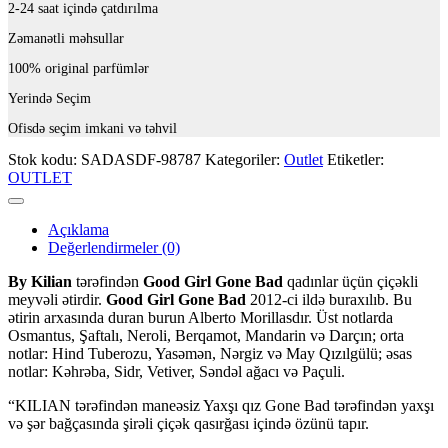
2-24 saat içində çatdırılma
Zəmanətli məhsullar
100% original parfümlər
Yerində Seçim
Ofisdə seçim imkani və təhvil
Stok kodu:
SADASDF-98787
Kategoriler:
Outlet
Etiketler:
OUTLET
Açıklama
Değerlendirmeler (0)
By Kilian
tərəfindən
Good Girl Gone Bad
qadınlar üçün çiçəkli
meyvəli ətirdir.
Good Girl Gone Bad
2012-ci ildə buraxılıb. Bu
ətirin arxasında duran burun Alberto Morillasdır. Üst notlarda
Osmantus, Şaftalı, Neroli, Berqamot, Mandarin və Darçın; orta
notlar: Hind Tuberozu, Yasəmən, Nərgiz və May Qızılgülü; əsas
notlar: Kəhrəba, Sidr, Vetiver, Səndəl ağacı və Paçuli.
“KILIAN tərəfindən maneəsiz Yaxşı qız Gone Bad tərəfindən yaxşı
və şər bağçasında şirəli çiçək qasırğası içində özünü tapır.