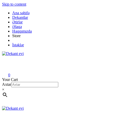
Skip to content
Ana səhifə
Dekantlar
Ətirlər
Əlaqə
Haqqımızda
Store
İstəklər
Dekant evi
Original fragrance & sample
0
Your Cart
Axtar
×