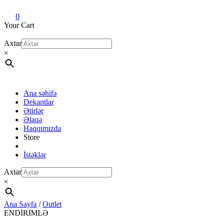
Dekant evi
Original fragrance & sample
0
Your Cart
Axtar
×
Ana səhifə
Dekantlar
Ətirlər
Əlaqə
Haqqımızda
Store
İstəklər
Axtar
×
Ana Sayfa
/
Outlet
ENDİRİMLƏ