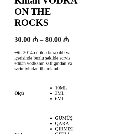
Kilian VODKA
ON THE
ROCKS
Fiyat
30.00
₼
–
80.00
₼
aralığı:
Ətir 2014-cü ildə buraxılıb və
30.00 ₼
içərisində buzlu şəkildə servis
-
edilən vodkanın saflığından və
sərinliyindən ilhamlanıb
80.00 ₼
10ML
3ML
Ölçü
6ML
GÜMÜŞ
QARA
QIRMIZI