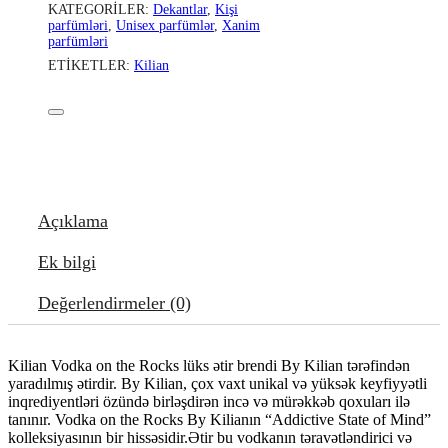
KATEGORILER:
Dekantlar
,
Kişi
parfümləri
,
Unisex parfümlər
,
Xanim
parfümləri
ETIKETLER:
Kilian
Açıklama
Ek bilgi
Değerlendirmeler (0)
Kilian Vodka on the Rocks lüks ətir brendi By Kilian tərəfindən
yaradılmış ətirdir. By Kilian, çox vaxt unikal və yüksək keyfiyyətli
inqrediyentləri özündə birləşdirən incə və mürəkkəb qoxuları ilə
tanınır. Vodka on the Rocks By Kilianın “Addictive State of Mind”
kolleksiyasının bir hissəsidir.Ətir bu vodkanın təravətləndirici və