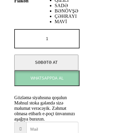
QIZILI
Flakon
SADƏ
BƏNÖVŞƏ
ÇƏHRAYI
MAVİ
Kilian
VODKA
ON
THE
ROCKS
adet
SƏBƏTƏ AT
WHATSAPPDA AL
Gözləmə siyahısına qoşulun
Məhsul stoka gələndə sizə
məlumat verəcəyik. Zəhmət
olmasa etibarlı e-poçt ünvanınızı
aşağıya buraxın.