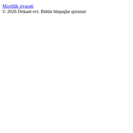
ürünün
GƏLƏNDƏ BİL
birden
Məxfilik siyasəti
fazla
© 2026 Dekant evi. Bütün hüquqlar qorunur
WHATSAPPDA AL
varyasyonu
var.
Seçenekler
ürün
sayfasından
seçilebilir