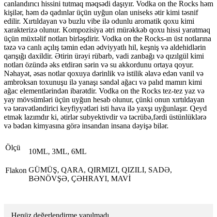
canlandırıcı hissini tutmaq məqsədi daşıyır. Vodka on the Rocks həm
kişilər, həm də qadınlar üçün uyğun olan uniseks ətir kimi təsnif
edilir. Xırtıldayan və buzlu vibe ilə odunlu aromatik qoxu kimi
xarakterizə olunur. Kompozisiya ətri mürəkkəb qoxu hissi yaratmaq
üçün müxtəlif notları birləşdirir. Vodka on the Rocks-ın üst notlarına
təzə və canlı açılış təmin edən ədviyyatlı hil, keşniş və aldehidlərin
qarışığı daxildir. Ətirin ürəyi rübarb, vadi zanbağı və qızılgül kimi
notları özündə əks etdirən sərin və su akkordunu ortaya qoyur.
Nəhayət, əsas notlar qoxuya dərinlik və istilik əlavə edən vanil və
ambroksan toxunuşu ilə yanaşı səndəl ağacı və palıd mamırı kimi
ağac elementlərindən ibarətdir. Vodka on the Rocks tez-tez yaz və
yay mövsümləri üçün uyğun hesab olunur, çünki onun xırtıldayan
və təravətləndirici keyfiyyətləri isti hava ilə yaxşı uyğunlaşır. Qeyd
etmək lazımdır ki, ətirlər subyektivdir və təcrübə,fərdi üstünlüklərə
və bədən kimyasına görə insandan insana dəyişə bilər.
Ölçü
10ML, 3ML, 6ML
GÜMÜŞ, QARA, QIRMIZI, QIZILI, SADƏ,
Flakon
BƏNÖVŞƏ, ÇƏHRAYI, MAVİ
Henüz değerlendirme yapılmadı.