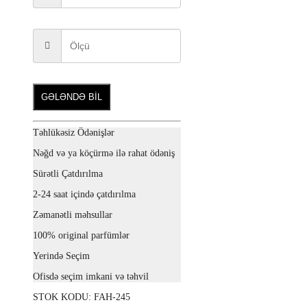
GƏLƏNDƏ BİL
Təhlükəsiz Ödənişlər
Nəğd və ya köçürmə ilə rahat ödəniş
Sürətli Çatdırılma
2-24 saat içində çatdırılma
Zəmanətli məhsullar
100% original parfümlər
Yerində Seçim
Ofisdə seçim imkani və təhvil
STOK KODU:
FAH-245