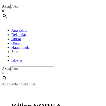
Axtar
×
Ana səhifə
Dekantlar
Ətirlər
Əlaqə
Haqqımızda
Store
İstəklər
Axtar
×
Ana Sayfa
/
Dekantlar