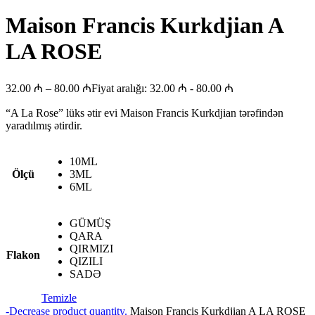
Maison Francis Kurkdjian A
LA ROSE
32.00
₼
–
80.00
₼
Fiyat aralığı: 32.00 ₼ - 80.00 ₼
“A La Rose” lüks ətir evi Maison Francis Kurkdjian tərəfindən
yaradılmış ətirdir.
10ML
Ölçü
3ML
6ML
GÜMÜŞ
QARA
QIRMIZI
Flakon
QIZILI
SADƏ
Temizle
-
Decrease product quantity.
Maison Francis Kurkdjian A LA ROSE