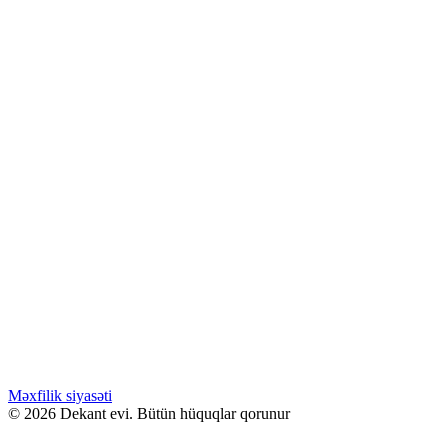
15.00
₼
–
40.00
₼
Fiyat aralığı: 15.00 ₼ - 40.00 ₼
Akro SMOKE
Səbətə at
Bu ürünün birden fazla varyasyonu var.
Seçenekler ürün sayfasından seçilebilir
GƏLƏNDƏ BİL
WHATSAPPDA AL
ENDİRİMLƏ
15.00
₼
–
40.00
₼
Fiyat aralığı: 15.00 ₼ - 40.00 ₼
Carolina Herrera LA BOMBA
Səbətə at
Bu ürünün birden fazla varyasyonu var.
Seçenekler ürün sayfasından seçilebilir
GƏLƏNDƏ BİL
WHATSAPPDA AL
Məxfilik siyasəti
© 2026 Dekant evi. Bütün hüquqlar qorunur