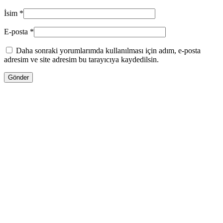
İsim
*
E-posta
*
Daha sonraki yorumlarımda kullanılması için adım, e-posta
adresim ve site adresim bu tarayıcıya kaydedilsin.
13.00
₼
–
35.00
₼
Fiyat aralığı: 13.00 ₼ - 35.00 ₼
Jo Malone LİME BASİL & MANDARİN
Səbətə at
Bu ürünün birden fazla varyasyonu var.
Seçenekler ürün sayfasından seçilebilir
GƏLƏNDƏ BİL
WHATSAPPDA AL