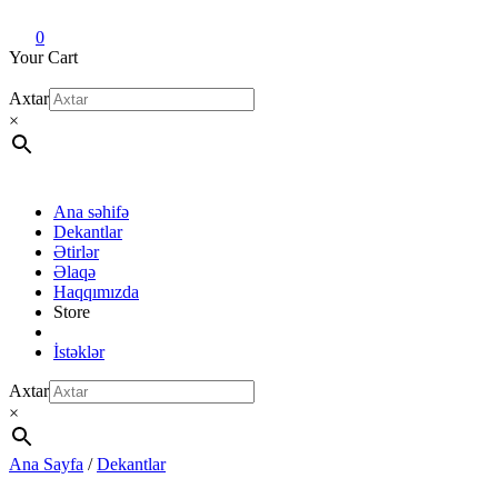
Dekant evi
Original fragrance & sample
0
Your Cart
Axtar
×
Ana səhifə
Dekantlar
Ətirlər
Əlaqə
Haqqımızda
Store
İstəklər
Axtar
×
Ana Sayfa
/
Dekantlar