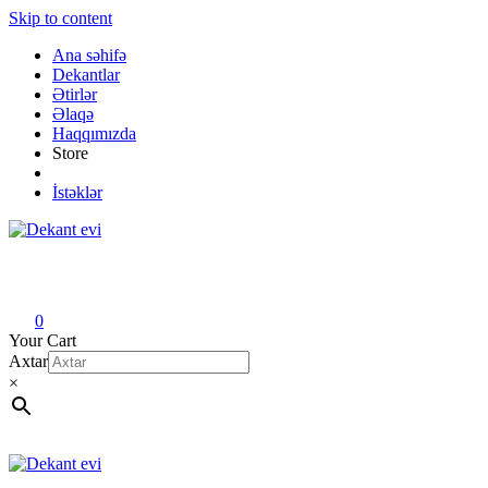
Skip to content
Ana səhifə
Dekantlar
Ətirlər
Əlaqə
Haqqımızda
Store
İstəklər
Dekant evi
Original fragrance & sample
0
Your Cart
Axtar
×