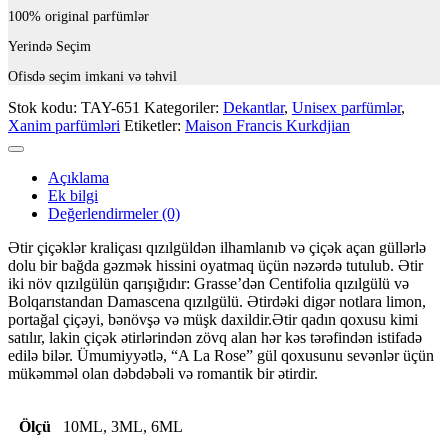
100% original parfümlər
Yerində Seçim
Ofisdə seçim imkani və təhvil
Stok kodu:
TAY-651
Kategoriler:
Dekantlar
,
Unisex parfümlər
,
Xanim parfümləri
Etiketler:
Maison Francis Kurkdjian
Açıklama
Ek bilgi
Değerlendirmeler (0)
Ətir çiçəklər kraliçası qızılgüldən ilhamlanıb və çiçək açan güllərlə
dolu bir bağda gəzmək hissini oyatmaq üçün nəzərdə tutulub. Ətir
iki növ qızılgülün qarışığıdır: Grasse’dən Centifolia qızılgülü və
Bolqarıstandan Damascena qızılgülü. Ətirdəki digər notlara limon,
portağal çiçəyi, bənövşə və müşk daxildir.Ətir qadın qoxusu kimi
satılır, lakin çiçək ətirlərindən zövq alan hər kəs tərəfindən istifadə
edilə bilər. Ümumiyyətlə, “A La Rose” gül qoxusunu sevənlər üçün
mükəmməl olan dəbdəbəli və romantik bir ətirdir.
Ölçü
10ML, 3ML, 6ML