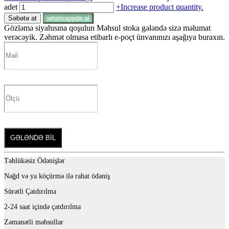
adet
+
Increase product quantity.
Səbətə at
whatsappda al
Gözləmə siyahısına qoşulun
Məhsul stoka gələndə sizə məlumat
verəcəyik. Zəhmət olmasa etibarlı e-poçt ünvanınızı aşağıya buraxın.
GƏLƏNDƏ BİL
Təhlükəsiz Ödənişlər
Nəğd və ya köçürmə ilə rahat ödəniş
Sürətli Çatdırılma
2-24 saat içində çatdırılma
Zəmanətli məhsullar