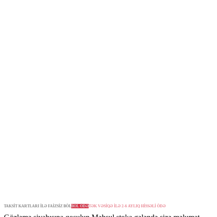
TAKSİT KARTLARI İLƏ FAİZSİZ BÖL
BÖL ÖDƏ
TƏK VƏSİQƏ İLƏ 2-6 AYLIQ HİSSƏLİ ÖDƏ