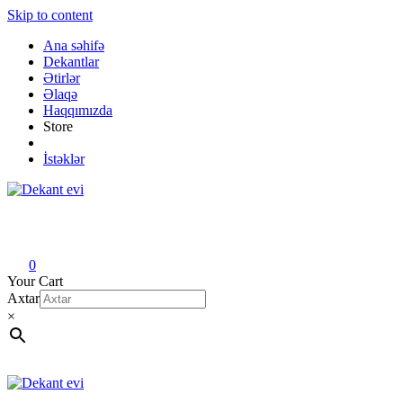
Skip to content
Ana səhifə
Dekantlar
Ətirlər
Əlaqə
Haqqımızda
Store
İstəklər
Dekant evi
Original fragrance & sample
0
Your Cart
Axtar
×