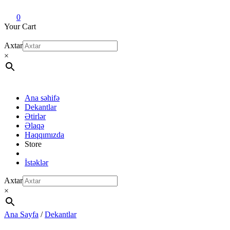
Dekant evi
Original fragrance & sample
0
Your Cart
Axtar
×
Ana səhifə
Dekantlar
Ətirlər
Əlaqə
Haqqımızda
Store
İstəklər
Axtar
×
Ana Sayfa
/
Dekantlar