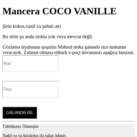
Mancera COCO VANILLE
Şirin kokos,vanil və şaftalı ətri
Bu ürün şu anda stokta yok veya mevcut değil.
Gözləmə siyahısına qoşulun
Məhsul stoka gələndə sizə məlumat
verəcəyik. Zəhmət olmasa etibarlı e-poçt ünvanınızı aşağıya buraxın.
GƏLƏNDƏ BİL
Təhlükəsiz Ödənişlər
Nəğd və ya köçürmə ilə rahat ödəniş