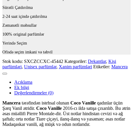
Sürətli Çatdırılma
2-24 saat içində çatdırılma
Zəmanətli məhsullar
100% original parfümlər
Yerində Seçim
Ofisdə seçim imkani və təhvil
Stok kodu:
SXCZCCXC-45442
Kategoriler:
Dekantlar
,
Kişi
parfümləri
,
Unisex parfümlər
,
Xanim parfümləri
Etiketler:
Mancera
Açıklama
Ek bilgi
Değerlendirmeler (0)
Mancera
tərəfindən istehsal olunan
Coco Vanille
qadınlar üçün
Şərq Vanil ətridir.
Coco Vanille
2016-cı ildə satışa çıxarılıb. Bu ətrin
əsas müəllifi Pierre Montale-dir. Üst notlar hindistan cevizi və ağ
şaftalı; orta notlar Tiare çiçəyi, ilanq-ilanq və yasəmən; əsas notlar
Madaqaskar vanili, ağ müşk və odun notlarıdır.