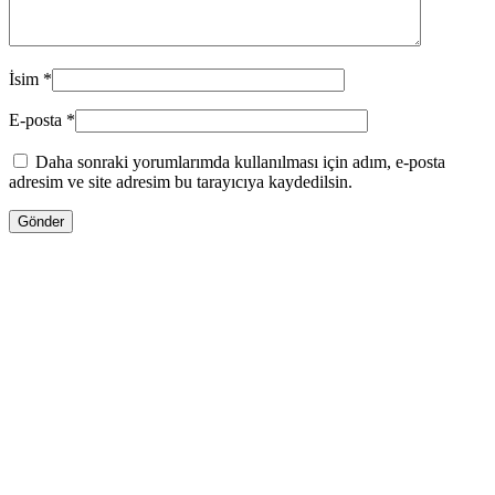
İsim
*
E-posta
*
Daha sonraki yorumlarımda kullanılması için adım, e-posta
adresim ve site adresim bu tarayıcıya kaydedilsin.
13.00
₼
–
35.00
₼
Fiyat aralığı: 13.00 ₼ - 35.00 ₼
Jo Malone LİME BASİL & MANDARİN
Səbətə at
Bu ürünün birden fazla varyasyonu var.
Seçenekler ürün sayfasından seçilebilir
GƏLƏNDƏ BİL