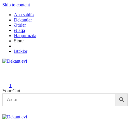
Skip to content
Ana səhifə
Dekantlar
Ətirlər
Əlaqə
Haqqımızda
Store
İstəklər
Dekant evi
Original fragrance & sample
1
Your Cart
Dekant evi
Original fragrance & sample