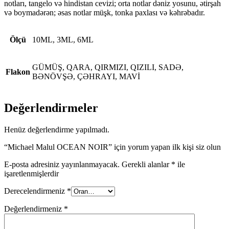
notları, tangelo və hindistan cevizi; orta notlar dəniz yosunu, ətirşah
və boymadərən; əsas notlar müşk, tonka paxlası və kəhrəbadır.
Ölçü
10ML, 3ML, 6ML
GÜMÜŞ, QARA, QIRMIZI, QIZILI, SADƏ,
Flakon
BƏNÖVŞƏ, ÇƏHRAYI, MAVİ
Değerlendirmeler
Henüz değerlendirme yapılmadı.
“Michael Malul OCEAN NOIR” için yorum yapan ilk kişi siz olun
E-posta adresiniz yayınlanmayacak.
Gerekli alanlar
*
ile
işaretlenmişlerdir
Derecelendirmeniz
*
Değerlendirmeniz
*