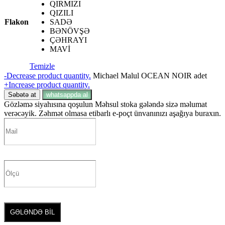
QIRMIZI
QIZILI
Flakon
SADƏ
BƏNÖVŞƏ
ÇƏHRAYI
MAVİ
Temizle
-
Decrease product quantity.
Michael Malul OCEAN NOIR adet
+
Increase product quantity.
Səbətə at
whatsappda al
Gözləmə siyahısına qoşulun
Məhsul stoka gələndə sizə məlumat
verəcəyik. Zəhmət olmasa etibarlı e-poçt ünvanınızı aşağıya buraxın.
GƏLƏNDƏ BİL