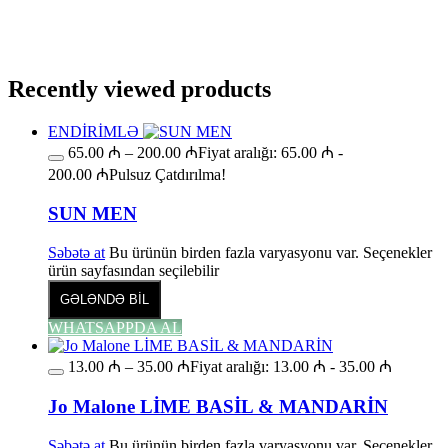
GƏLƏNDƏ BİL
WHATSAPPDA AL
Recently viewed products
ENDİRİMLƏ
65.00
₼
–
200.00
₼
Fiyat aralığı: 65.00 ₼ -
200.00 ₼
Pulsuz Çatdırılma!
SUN MEN
Səbətə at
Bu ürünün birden fazla varyasyonu var. Seçenekler
ürün sayfasından seçilebilir
GƏLƏNDƏ BİL
WHATSAPPDA AL
13.00
₼
–
35.00
₼
Fiyat aralığı: 13.00 ₼ - 35.00 ₼
Jo Malone LİME BASİL & MANDARİN
Səbətə at
Bu ürünün birden fazla varyasyonu var. Seçenekler