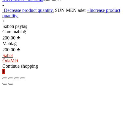
-
-
Decrease product quantity.
SUN MEN adet
+
Increase product
quantity.
+
Səbəti paylaş
Cəm məbləğ
200.00
₼
Məbləğ
200.00
₼
Səbət
ÖdəMƏ
Continue shopping
1