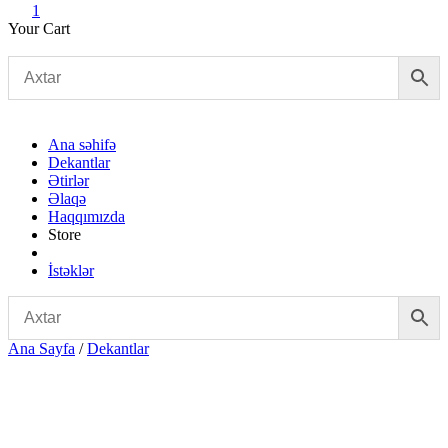
1
Your Cart
Ana səhifə
Dekantlar
Ətirlər
Əlaqə
Haqqımızda
Store
İstəklər
Ana Sayfa
/
Dekantlar