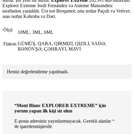
ətirdir. Bu yeni bir ətirdir.
Explorer Extreme
2025-ci ildə buraxılıb.
Explorer Extreme Jordi Fernández və Antoine Maisondieu
tərəfindən yaradılıb. Üst not Berqamot; orta notlar Paçuli və Vetiver;
əsas notlar Kəhrəba və Dəri.
Ölçü
10ML, 3ML, 6ML
GÜMÜŞ, QARA, QIRMIZI, QIZILI, SADƏ,
Flakon
BƏNÖVŞƏ, ÇƏHRAYI, MAVİ
Henüz değerlendirme yapılmadı.
“Mont Blanc EXPLORER EXTREME” için
yorum yapan ilk kişi siz olun
E-posta adresiniz yayınlanmayacak.
Gerekli alanlar
*
ile işaretlenmişlerdir