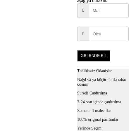
aşağıya buraxın.
GƏLƏNDƏ BİL
Təhlükəsiz Ödənişlər
Nəğd və ya köçürmə ilə rahat
ödəniş
Sürətli Çatdırılma
2-24 saat içində çatdırılma
Zəmanətli məhsullar
100% original parfümlər
Yerində Seçim