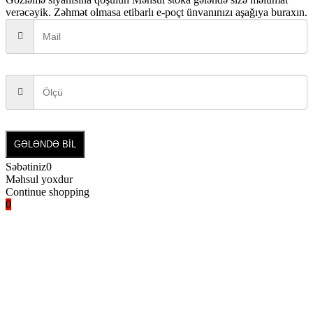
verəcəyik. Zəhmət olmasa etibarlı e-poçt ünvanınızı aşağıya buraxın.
GƏLƏNDƏ BİL
Səbətiniz
0
Məhsul yoxdur
Continue shopping
0