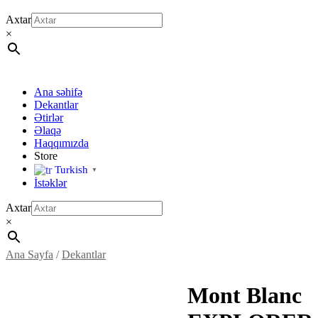
Axtar
×
Ana səhifə
Dekantlar
Ətirlər
Əlaqə
Haqqımızda
Store
Turkish
▼
İstəklər
Axtar
×
Ana Sayfa
/
Dekantlar
Mont Blanc