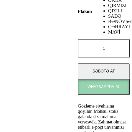
QARA
QIRMIZI
QIZILI
Flakon
SADƏ
BƏNÖVŞƏ
ÇƏHRAYI
MAVİ
Mont
Blanc
EXPLORER
EXTREME
adet
SƏBƏTƏ AT
WHATSAPPDA AL
Gözləmə siyahısına
qoşulun
Məhsul stoka
gələndə sizə məlumat
verəcəyik. Zəhmət olmasa
etibarlı e-poçt ünvanınızı