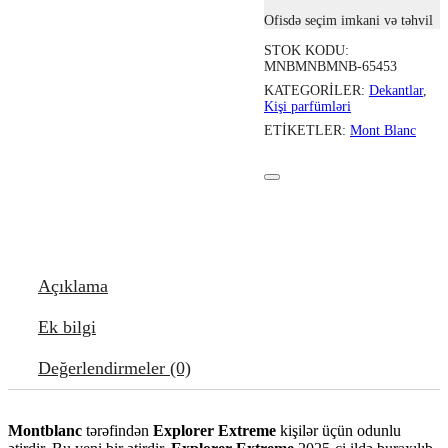
Ofisdə seçim imkani və təhvil
STOK KODU:
MNBMNBMNB-65453
KATEGORILER:
Dekantlar
,
Kişi parfümləri
ETIKETLER:
Mont Blanc
Açıklama
Ek bilgi
Değerlendirmeler (0)
Montblanc
tərəfindən
Explorer Extreme
kişilər üçün odunlu