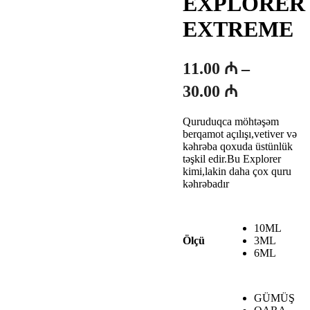
EXPLORER
EXTREME
11.00
₼
–
Fiyat
30.00
₼
aralığı:
Quruduqca möhtəşəm
11.00 ₼
berqamot açılışı,vetiver və
-
kəhrəba qoxuda üstünlük
təşkil edir.Bu Explorer
30.00 ₼
kimi,lakin daha çox quru
kəhrəbadır
10ML
3ML
Ölçü
6ML
GÜMÜŞ