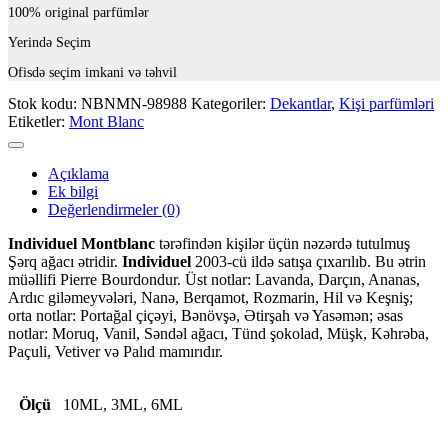
100% original parfümlər
Yerində Seçim
Ofisdə seçim imkani və təhvil
Stok kodu:
NBNMN-98988
Kategoriler:
Dekantlar
,
Kişi parfümləri
Etiketler:
Mont Blanc
Açıklama
Ek bilgi
Değerlendirmeler (0)
Individuel
Montblanc
tərəfindən kişilər üçün nəzərdə tutulmuş
Şərq ağacı ətridir.
Individuel
2003-cü ildə satışa çıxarılıb. Bu ətrin
müəllifi Pierre Bourdondur. Üst notlar: Lavanda, Darçın, Ananas,
Ardıc giləmeyvələri, Nanə, Berqamot, Rozmarin, Hil və Keşniş;
orta notlar: Portağal çiçəyi, Bənövşə, Ətirşah və Yasəmən; əsas
notlar: Moruq, Vanil, Səndəl ağacı, Tünd şokolad, Müşk, Kəhrəba,
Paçuli, Vetiver və Palıd mamırıdır.
Ölçü
10ML, 3ML, 6ML