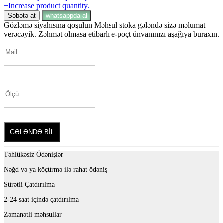
+
Increase product quantity.
Səbətə at
whatsappda al
Gözləmə siyahısına qoşulun
Məhsul stoka gələndə sizə məlumat
verəcəyik. Zəhmət olmasa etibarlı e-poçt ünvanınızı aşağıya buraxın.
GƏLƏNDƏ BİL
Təhlükəsiz Ödənişlər
Nəğd və ya köçürmə ilə rahat ödəniş
Sürətli Çatdırılma
2-24 saat içində çatdırılma
Zəmanətli məhsullar