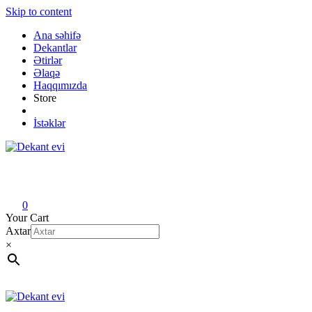
Skip to content
Ana səhifə
Dekantlar
Ətirlər
Əlaqə
Haqqımızda
Store
İstəklər
Dekant evi
Original fragrance & sample
0
Your Cart
Axtar
×