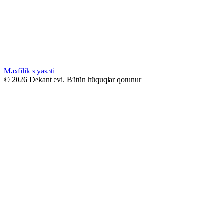
GREEN STRAGAVANZA
Səbətə at
Bu ürünün birden fazla varyasyonu var.
Seçenekler ürün sayfasından seçilebilir
GƏLƏNDƏ BİL
WHATSAPPDA AL
Məxfilik siyasəti
© 2026 Dekant evi. Bütün hüquqlar qorunur