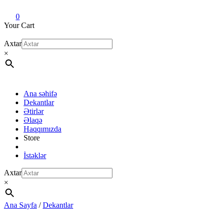
Dekant evi
Original fragrance & sample
0
Your Cart
Axtar
×
Ana səhifə
Dekantlar
Ətirlər
Əlaqə
Haqqımızda
Store
İstəklər
Axtar
×
Ana Sayfa
/
Dekantlar