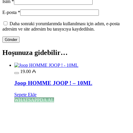
İsim
*
E-posta
*
Daha sonraki yorumlarımda kullanılması için adım, e-posta
adresim ve site adresim bu tarayıcıya kaydedilsin.
Hoşunuza gidebilir…
19.00
₼
Joop HOMME JOOP ! – 10ML
Sepete Ekle
WHATSAPPDA AL
13.00
₼
–
35.00
₼
Fiyat aralığı: 13.00 ₼ - 35.00 ₼