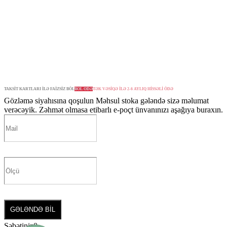
TAKSİT KARTLARI İLƏ FAİZSİZ BÖL
BÖL ÖDƏ
TƏK VƏSİQƏ İLƏ 2-6 AYLIQ HİSSƏLİ ÖDƏ
Gözləmə siyahısına qoşulun
Məhsul stoka gələndə sizə məlumat
verəcəyik. Zəhmət olmasa etibarlı e-poçt ünvanınızı aşağıya buraxın.
GƏLƏNDƏ BİL
Səbətiniz
0