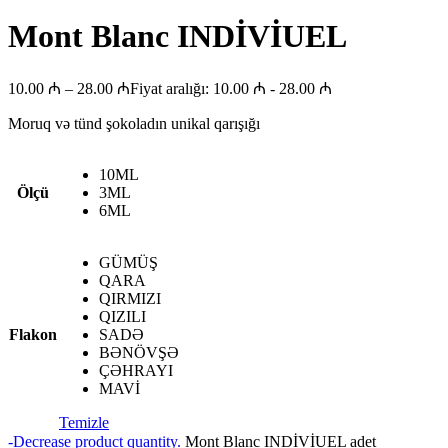
Mont Blanc INDİVİUEL
10.00
₼
–
28.00
₼
Fiyat aralığı: 10.00 ₼ - 28.00 ₼
Moruq və tünd şokoladın unikal qarışığı
10ML
Ölçü
3ML
6ML
GÜMÜŞ
QARA
QIRMIZI
QIZILI
Flakon
SADƏ
BƏNÖVŞƏ
ÇƏHRAYI
MAVİ
Temizle
-
Decrease product quantity.
Mont Blanc INDİVİUEL adet