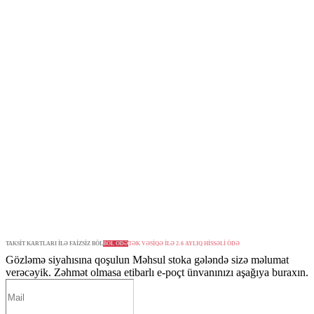
TAKSİT KARTLARI İLƏ FAİZSİZ BÖL
BÖL ÖDƏ
TƏK VƏSİQƏ İLƏ 2-6 AYLIQ HİSSƏLİ ÖDƏ
Gözləmə siyahısına qoşulun
Məhsul stoka gələndə sizə məlumat
verəcəyik. Zəhmət olmasa etibarlı e-poçt ünvanınızı aşağıya buraxın.