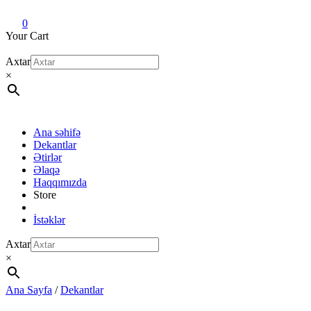
Dekant evi
Original fragrance & sample
0
Your Cart
Axtar
×
Ana səhifə
Dekantlar
Ətirlər
Əlaqə
Haqqımızda
Store
İstəklər
Axtar
×
Ana Sayfa
/
Dekantlar