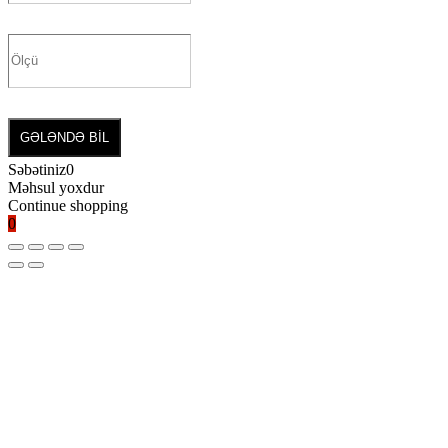
GƏLƏNDƏ BİL
Səbətiniz
0
Məhsul yoxdur
Continue shopping
0