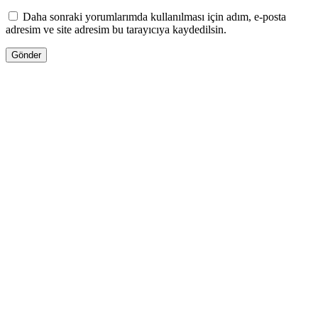
Daha sonraki yorumlarımda kullanılması için adım, e-posta
adresim ve site adresim bu tarayıcıya kaydedilsin.
13.00
₼
–
35.00
₼
Fiyat aralığı: 13.00 ₼ - 35.00 ₼
Jo Malone LİME BASİL & MANDARİN
Səbətə at
Bu ürünün birden fazla varyasyonu var.
Seçenekler ürün sayfasından seçilebilir
GƏLƏNDƏ BİL
WHATSAPPDA AL
30.00
₼
–
80.00
₼
Fiyat aralığı: 30.00 ₼ - 80.00 ₼
Kilian LOVE don’t be SHY EXTREME