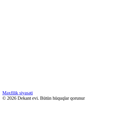
Səbətə at
Bu ürünün birden fazla varyasyonu var.
Seçenekler ürün sayfasından seçilebilir
GƏLƏNDƏ BİL
WHATSAPPDA AL
ENDİRİMLƏ
15.00
₼
–
40.00
₼
Fiyat aralığı: 15.00 ₼ - 40.00 ₼
Carolina Herrera LA BOMBA
Səbətə at
Bu ürünün birden fazla varyasyonu var.
Seçenekler ürün sayfasından seçilebilir
GƏLƏNDƏ BİL
WHATSAPPDA AL
Məxfilik siyasəti
© 2026 Dekant evi. Bütün hüquqlar qorunur