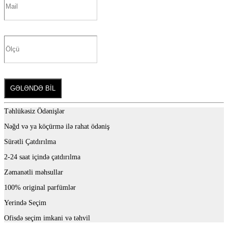
GƏLƏNDƏ BİL
Təhlükəsiz Ödənişlər
Nəğd və ya köçürmə ilə rahat ödəniş
Sürətli Çatdırılma
2-24 saat içində çatdırılma
Zəmanətli məhsullar
100% original parfümlər
Yerində Seçim
Ofisdə seçim imkani və təhvil