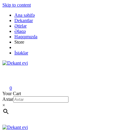
Skip to content
Ana səhifə
Dekantlar
Ətirlər
Əlaqə
Haqqımızda
Store
İstəklər
Dekant evi
Original fragrance & sample
0
Your Cart
Axtar
×