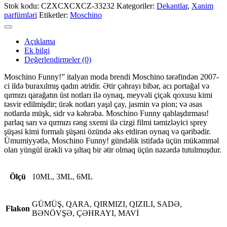
Stok kodu:
CZXCXCXCZ-33232
Kategoriler:
Dekantlar
,
Xanim
parfümləri
Etiketler:
Moschino
Açıklama
Ek bilgi
Değerlendirmeler (0)
Moschino Funny!” italyan moda brendi Moschino tərəfindən 2007-
ci ildə buraxılmış qadın ətridir. Ətir çəhrayı bibər, acı portağal və
qırmızı qarağatın üst notları ilə oynaq, meyvəli çiçək qoxusu kimi
təsvir edilmişdir; ürək notları yaşıl çay, jasmin və pion; və əsas
notlarda müşk, sidr və kəhrəba. Moschino Funny qablaşdırması!
parlaq sarı və qırmızı rəng sxemi ilə cizgi filmi təmizləyici sprey
şüşəsi kimi formalı şüşəni özündə əks etdirən oynaq və qəribədir.
Ümumiyyətlə, Moschino Funny! gündəlik istifadə üçün mükəmməl
olan yüngül ürəkli və şıltaq bir ətir olmaq üçün nəzərdə tutulmuşdur.
Ölçü
10ML, 3ML, 6ML
GÜMÜŞ, QARA, QIRMIZI, QIZILI, SADƏ,
Flakon
BƏNÖVŞƏ, ÇƏHRAYI, MAVİ