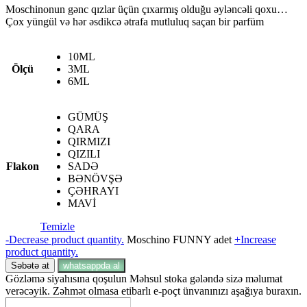
Moschinonun gənc qızlar üçün çıxarmış olduğu əyləncəli qoxu…
Çox yüngül və hər əsdikcə ətrafa mutluluq saçan bir parfüm
10ML
Ölçü
3ML
6ML
GÜMÜŞ
QARA
QIRMIZI
QIZILI
Flakon
SADƏ
BƏNÖVŞƏ
ÇƏHRAYI
MAVİ
Temizle
-
Decrease product quantity.
Moschino FUNNY adet
+
Increase
product quantity.
Səbətə at
whatsappda al
Gözləmə siyahısına qoşulun
Məhsul stoka gələndə sizə məlumat
verəcəyik. Zəhmət olmasa etibarlı e-poçt ünvanınızı aşağıya buraxın.