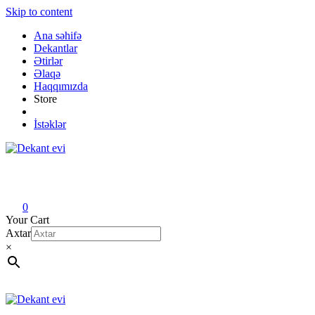
Skip to content
Ana səhifə
Dekantlar
Ətirlər
Əlaqə
Haqqımızda
Store
İstəklər
Dekant evi
Original fragrance & sample
0
Your Cart
Axtar
×