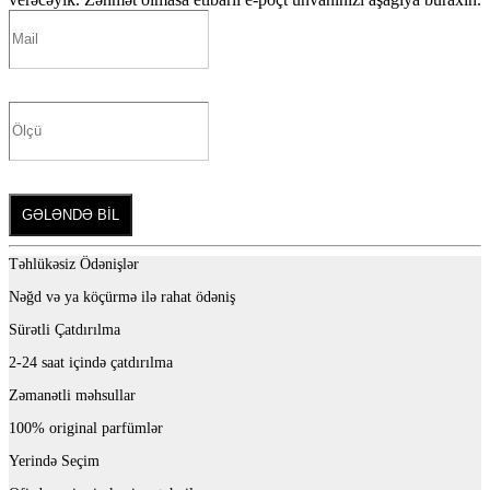
GƏLƏNDƏ BİL
Təhlükəsiz Ödənişlər
Nəğd və ya köçürmə ilə rahat ödəniş
Sürətli Çatdırılma
2-24 saat içində çatdırılma
Zəmanətli məhsullar
100% original parfümlər
Yerində Seçim