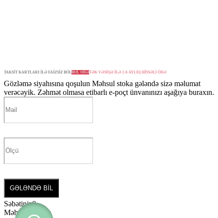
TAKSİT KARTLARI İLƏ FAİZSİZ BÖL
BÖL ÖDƏ
TƏK VƏSİQƏ İLƏ 2-6 AYLIQ HİSSƏLİ ÖDƏ
Gözləmə siyahısına qoşulun
Məhsul stoka gələndə sizə məlumat
verəcəyik. Zəhmət olmasa etibarlı e-poçt ünvanınızı aşağıya buraxın.
GƏLƏNDƏ BİL
Səbətiniz
0
Məhsul yoxdur