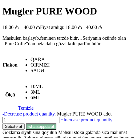
Mugler PURE WOOD
18.00
₼
–
40.00
₼
Fiyat aralığı: 18.00 ₼ - 40.00 ₼
Maskulen başlayıb,feminen tərzdə bitir…Seriyanın özündə olan
“Pure Coffe”dən belə daha gözəl kofe parfümüdür
QARA
Flakon
QIRMIZI
SADƏ
10ML
3ML
Ölçü
6ML
Temizle
-
Decrease product quantity.
Mugler PURE WOOD adet
+
Increase product quantity.
Səbətə at
whatsappda al
Gözləmə siyahısına qoşulun
Məhsul stoka gələndə sizə məlumat
verəcəyik. Zəhmət olmasa etibarlı e-poçt ünvanınızı aşağıya buraxın.