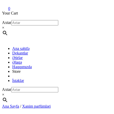
Dekant evi
Original fragrance & sample
0
Your Cart
Axtar
×
Ana səhifə
Dekantlar
Ətirlər
Əlaqə
Haqqımızda
Store
İstəklər
Axtar
×
Ana Sayfa
/
Xanim parfümləri