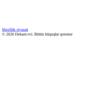
Səbətə at
Bu ürünün birden fazla varyasyonu var.
Seçenekler ürün sayfasından seçilebilir
GƏLƏNDƏ BİL
WHATSAPPDA AL
Məxfilik siyasəti
© 2026 Dekant evi. Bütün hüquqlar qorunur