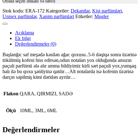
Ofisdə seçim imkani və təhvil
Stok kodu:
ERA-172
Kategoriler:
Dekantlar
,
Kişi parfümləri
,
Unisex parfümlər
,
Xanim parfümləri
Etiketler:
Mugler
Açıklama
Ek bilgi
Değerlendirmeler (0)
Başlanğıc saf meşədə kəsilən ağac qoxusu..5-6 dəqiqə sonra üzərinə
tökülmüş kofeni hiss edirsən,odun notaları yox olduğunda ansızın
paçuli parfümü ələ alır amma bildiyimiz kirli sərt paçuli yox,yumşaq
halı ilə bu qoxu şənliyinə qatılır…Alt notalarda isə kofenin üzərinə
darçın səpilmiş kimi dəridən ayrılır…
Flakon
QARA, QIRMIZI, SADƏ
Ölçü
10ML, 3ML, 6ML
Değerlendirmeler