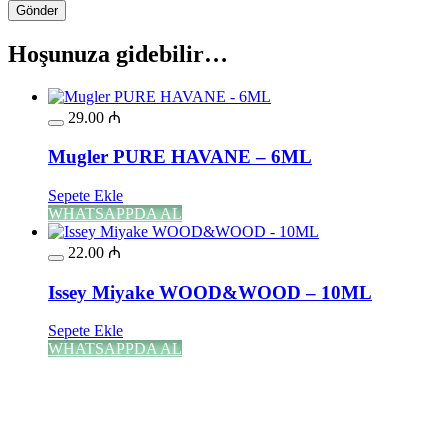
Hoşunuza gidebilir…
29.00
₼
Mugler PURE HAVANE – 6ML
Sepete Ekle
WHATSAPPDA AL
22.00
₼
Issey Miyake WOOD&WOOD – 10ML
Sepete Ekle
WHATSAPPDA AL