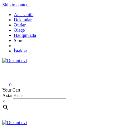
Skip to content
Ana səhifə
Dekantlar
Ətirlər
Əlaqə
Haqqımızda
Store
İstəklər
Dekant evi
Original fragrance & sample
0
Your Cart
Axtar
×