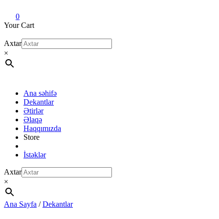
Dekant evi
Original fragrance & sample
0
Your Cart
Axtar
×
Ana səhifə
Dekantlar
Ətirlər
Əlaqə
Haqqımızda
Store
İstəklər
Axtar
×
Ana Sayfa
/
Dekantlar