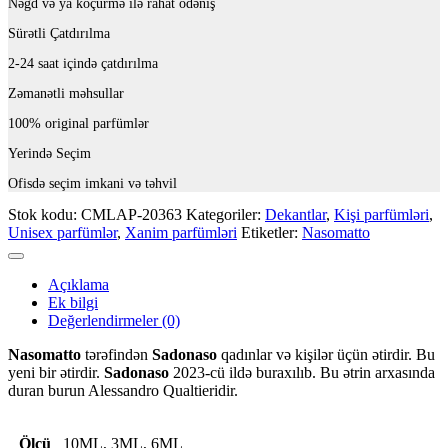
Nəğd və ya köçürmə ilə rahat ödəniş
Sürətli Çatdırılma
2-24 saat içində çatdırılma
Zəmanətli məhsullar
100% original parfümlər
Yerində Seçim
Ofisdə seçim imkani və təhvil
Stok kodu:
CMLAP-20363
Kategoriler:
Dekantlar
,
Kişi parfümləri
,
Unisex parfümlər
,
Xanim parfümləri
Etiketler:
Nasomatto
Açıklama
Ek bilgi
Değerlendirmeler (0)
Nasomatto
tərəfindən
Sadonaso
qadınlar və kişilər üçün ətirdir. Bu
yeni bir ətirdir.
Sadonaso
2023-cü ildə buraxılıb. Bu ətrin arxasında
duran burun Alessandro Qualtieridir.
Ölçü
10ML, 3ML, 6ML