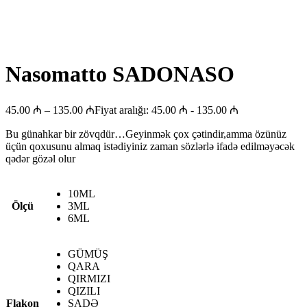
Nasomatto SADONASO
45.00
₼
–
135.00
₼
Fiyat aralığı: 45.00 ₼ - 135.00 ₼
Bu günahkar bir zövqdür…Geyinmək çox çətindir,amma özünüz
üçün qoxusunu almaq istədiyiniz zaman sözlərlə ifadə edilməyəcək
qədər gözəl olur
10ML
Ölçü
3ML
6ML
GÜMÜŞ
QARA
QIRMIZI
QIZILI
Flakon
SADƏ