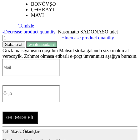
BƏNÖVŞƏ
ÇƏHRAYI
MAVİ
Temizle
-
Decrease product quantity.
Nasomatto SADONASO adet
+
Increase product quantity.
Səbətə at
whatsappda al
Gözləmə siyahısına qoşulun
Məhsul stoka gələndə sizə məlumat
verəcəyik. Zəhmət olmasa etibarlı e-poçt ünvanınızı aşağıya buraxın.
GƏLƏNDƏ BİL
Təhlükəsiz Ödənişlər