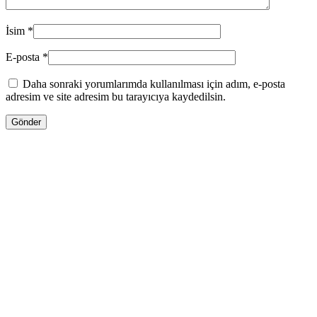
İsim
*
E-posta
*
Daha sonraki yorumlarımda kullanılması için adım, e-posta
adresim ve site adresim bu tarayıcıya kaydedilsin.
13.00
₼
–
35.00
₼
Fiyat aralığı: 13.00 ₼ - 35.00 ₼
Jo Malone LİME BASİL & MANDARİN
Səbətə at
Bu ürünün birden fazla varyasyonu var.
Seçenekler ürün sayfasından seçilebilir
GƏLƏNDƏ BİL
WHATSAPPDA AL