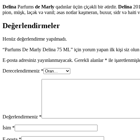
Delina
Parfums
de Marly
qadınlar üçün çiçəkli bir ətirdir.
Delina
2017
pion, müşk, ləçək və vanil; əsas notlar kaşmeran, buxur, sidr və haiti ve
Değerlendirmeler
Henüz değerlendirme yapılmadı.
“Parfums De Marly Delina 75 ML” için yorum yapan ilk kişi siz olun
E-posta adresiniz yayınlanmayacak.
Gerekli alanlar
*
ile işaretlenmişl
Derecelendirmeniz
*
Değerlendirmeniz
*
İsim
*
E-posta
*