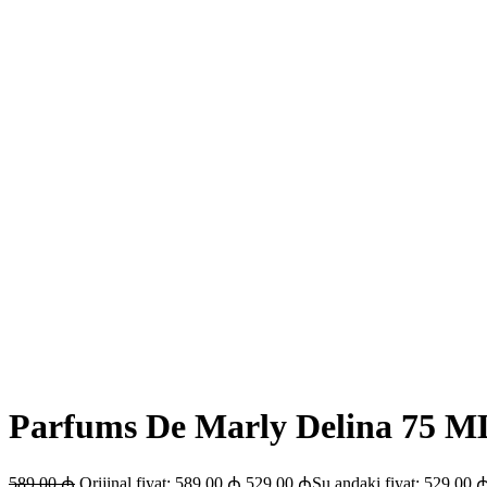
Parfums De Marly Delina 75 M
589.00
₼
Orijinal fiyat: 589.00 ₼.
529.00
₼
Şu andaki fiyat: 529.00 