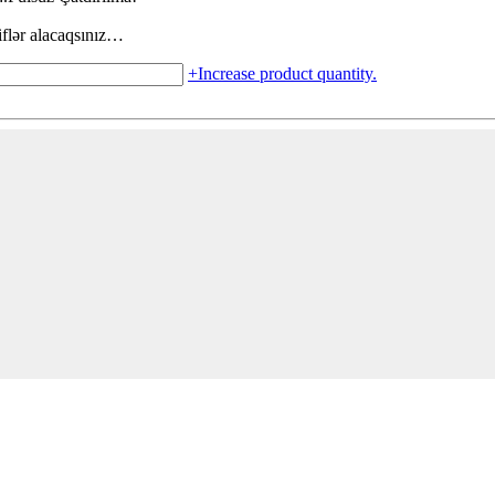
iflər alacaqsınız…
+
Increase product quantity.