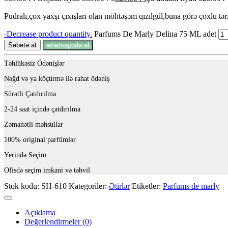
Pudralı,çox yaxşı çıxışları olan möhtəşəm qızılgül,buna görə çoxlu tər
-
Decrease product quantity.
Parfums De Marly Delina 75 ML adet
Səbətə at
whatsappda al
Təhlükəsiz Ödənişlər
Nəğd və ya köçürmə ilə rahat ödəniş
Sürətli Çatdırılma
2-24 saat içində çatdırılma
Zəmanətli məhsullar
100% original parfümlər
Yerində Seçim
Ofisdə seçim imkani və təhvil
Stok kodu:
SH-610
Kategoriler:
Ətirlər
Etiketler:
Parfums de marly
Açıklama
Değerlendirmeler (0)