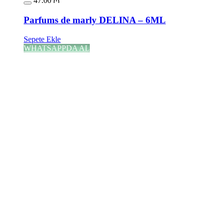
47.00
₼
Parfums de marly DELINA – 6ML
Sepete Ekle
WHATSAPPDA AL
ENDİRİMLƏ
930.00
₼
Orijinal fiyat: 930.00 ₼.
720.00
₼
Şu andaki
Tom Ford LOST CHERRY 100ML
Səbətə at
WHATSAPPDA AL
ENDİRİMLƏ
225.00
₼
Orijinal fiyat: 225.00 ₼.
130.00
₼
Şu andaki
Lancome İDOLE 50 ML (qutusuz və ya açı
Səbətə at
WHATSAPPDA AL