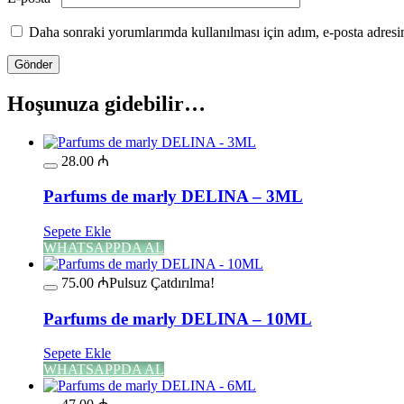
Daha sonraki yorumlarımda kullanılması için adım, e-posta adresim
Hoşunuza gidebilir…
28.00
₼
Parfums de marly DELINA – 3ML
Sepete Ekle
WHATSAPPDA AL
75.00
₼
Pulsuz Çatdırılma!
Parfums de marly DELINA – 10ML
Sepete Ekle
WHATSAPPDA AL