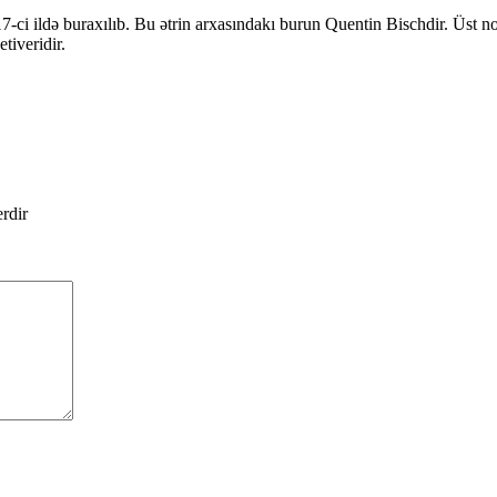
-ci ildə buraxılıb. Bu ətrin arxasındakı burun Quentin Bischdir. Üst no
tiveridir.
erdir