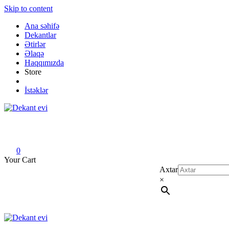
Skip to content
Ana səhifə
Dekantlar
Ətirlər
Əlaqə
Haqqımızda
Store
İstəklər
Dekant evi
Original fragrance & sample
0
Your Cart
Axtar
×