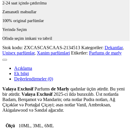
2-24 saat içində çatdırılma
Zəmanətli məhsullar
100% original parfümlər
Yerində Seçim
Ofisdə seçim imkani və təhvil
Stok kodu:
ZXCASCASCAAS-2134513
Kategoriler:
Dekantlar
,
Unisex parfümlər
,
Xanim parfümləri
Etiketler:
Parfums de marly
Açıklama
Ek bilgi
Değerlendirmeler (0)
Valaya Exclusif
Parfums
de Marly
qadınlar üçün ətirdir. Bu yeni
bir ətirdir.
Valaya Exclusif
2025-ci ildə buraxılıb. Üst notlarda
Badam, Berqamot və Mandarin; orta notlar Pudra notları, Ağ
Çiçəklər və Portağal Çiçəyi; əsas notlar Vanil, Ambroksan,
Akigalawood və Səndəl ağacıdır.
Ölçü
10ML, 3ML, 6ML