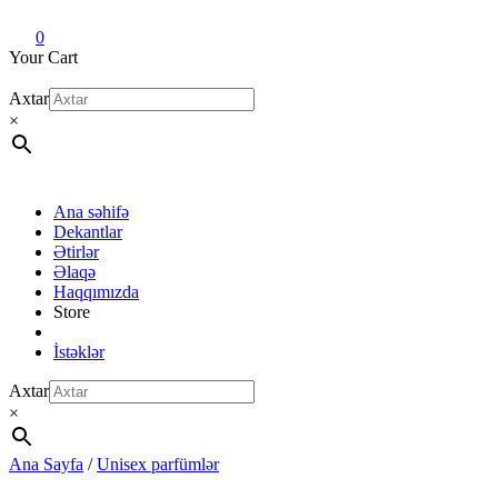
Dekant evi
Original fragrance & sample
0
Your Cart
Axtar
×
Ana səhifə
Dekantlar
Ətirlər
Əlaqə
Haqqımızda
Store
İstəklər
Axtar
×
Ana Sayfa
/
Unisex parfümlər