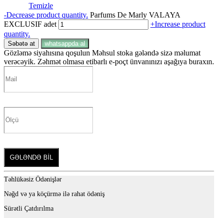
Temizle
-
Decrease product quantity.
Parfums De Marly VALAYA
EXCLUSIF adet
+
Increase product
quantity.
Səbətə at
whatsappda al
Gözləmə siyahısına qoşulun
Məhsul stoka gələndə sizə məlumat
verəcəyik. Zəhmət olmasa etibarlı e-poçt ünvanınızı aşağıya buraxın.
GƏLƏNDƏ BİL
Təhlükəsiz Ödənişlər
Nəğd və ya köçürmə ilə rahat ödəniş
Sürətli Çatdırılma