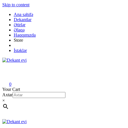
Skip to content
Ana səhifə
Dekantlar
Ətirlər
Əlaqə
Haqqımızda
Store
İstəklər
Dekant evi
Original fragrance & sample
0
Your Cart
Axtar
×