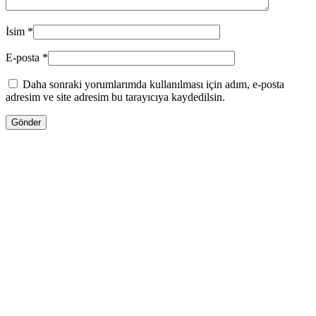
İsim
*
E-posta
*
Daha sonraki yorumlarımda kullanılması için adım, e-posta
adresim ve site adresim bu tarayıcıya kaydedilsin.
13.00
₼
–
35.00
₼
Fiyat aralığı: 13.00 ₼ - 35.00 ₼
Jo Malone LİME BASİL & MANDARİN
Səbətə at
Bu ürünün birden fazla varyasyonu var.
Seçenekler ürün sayfasından seçilebilir
GƏLƏNDƏ BİL
WHATSAPPDA AL