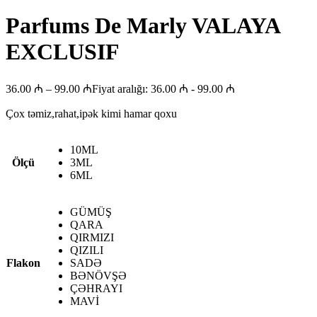
Parfums De Marly VALAYA
EXCLUSIF
36.00
₼
–
99.00
₼
Fiyat aralığı: 36.00 ₼ - 99.00 ₼
Çox təmiz,rahat,ipək kimi hamar qoxu
10ML
Ölçü
3ML
6ML
GÜMÜŞ
QARA
QIRMIZI
QIZILI
Flakon
SADƏ
BƏNÖVŞƏ
ÇƏHRAYI
MAVİ