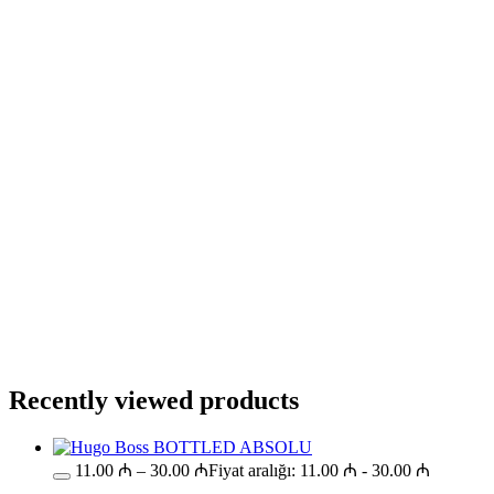
Səbətə at
Bu ürünün birden fazla varyasyonu var.
Seçenekler ürün sayfasından seçilebilir
GƏLƏNDƏ BİL
WHATSAPPDA AL
12.00
₼
–
32.00
₼
Fiyat aralığı: 12.00 ₼ - 32.00 ₼
Valentino UOMO BORN IN ROMA
GREEN STRAGAVANZA
Səbətə at
Bu ürünün birden fazla varyasyonu var.
Seçenekler ürün sayfasından seçilebilir
GƏLƏNDƏ BİL
WHATSAPPDA AL
Recently viewed products
11.00
₼
–
30.00
₼
Fiyat aralığı: 11.00 ₼ - 30.00 ₼