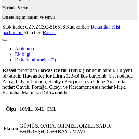
Yerində Seçim
Ofisdə seçim imkani və təhvil
Stok kodu:
CZXZCZC-516516
Kategoriler:
Dekantlar
,
Kişi
parfümləri
Etiketler:
Rasasi
Açıklama
Ek bilgi
Değerlendirmeler (0)
Rasasi
tərəfindən
Hawas Ice for Him
kişilər üçün ətirdir. Bu yeni
bir ətirdir.
Hawas Ice for Him
2023-cü ildə buraxılıb. Üst notlarda
Alma, İtalyan Limonu, Siciliya Berqamotu və Ulduz Anis; orta
notlar: Gavalı, Portağal Çiçəyi və Kardamon; əsas notlar Müşk,
Kəhrəba, Mamır və Driftwooddur.
Ölçü
10ML, 3ML, 6ML
GÜMÜŞ, QARA, QIRMIZI, QIZILI, SADƏ,
Flakon
BƏNÖVŞƏ, ÇƏHRAYI, MAVİ