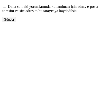
Daha sonraki yorumlarımda kullanılması için adım, e-posta
adresim ve site adresim bu tarayıcıya kaydedilsin.
13.00
₼
–
35.00
₼
Fiyat aralığı: 13.00 ₼ - 35.00 ₼
Jo Malone LİME BASİL & MANDARİN
Səbətə at
Bu ürünün birden fazla varyasyonu var.
Seçenekler ürün sayfasından seçilebilir
GƏLƏNDƏ BİL
WHATSAPPDA AL
27.00
₼
–
72.00
₼
Fiyat aralığı: 27.00 ₼ - 72.00 ₼
Tiziana Terenzi KİRKE OVERDOSE