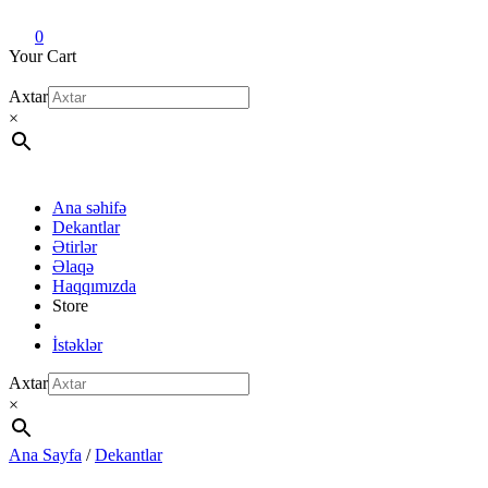
Dekant evi
Original fragrance & sample
0
Your Cart
Axtar
×
Ana səhifə
Dekantlar
Ətirlər
Əlaqə
Haqqımızda
Store
İstəklər
Axtar
×
Ana Sayfa
/
Dekantlar