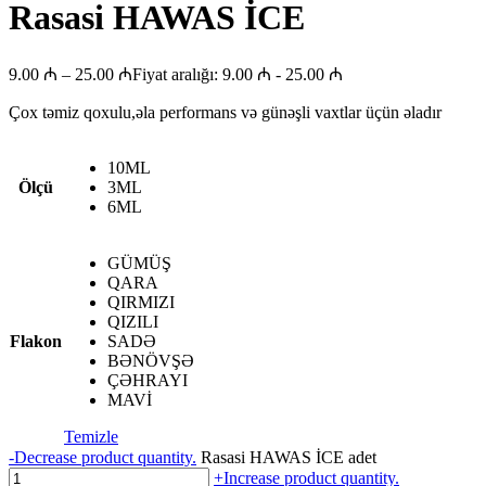
Rasasi HAWAS İCE
9.00
₼
–
25.00
₼
Fiyat aralığı: 9.00 ₼ - 25.00 ₼
Çox təmiz qoxulu,əla performans və günəşli vaxtlar üçün əladır
10ML
Ölçü
3ML
6ML
GÜMÜŞ
QARA
QIRMIZI
QIZILI
Flakon
SADƏ
BƏNÖVŞƏ
ÇƏHRAYI
MAVİ
Temizle
-
Decrease product quantity.
Rasasi HAWAS İCE adet
+
Increase product quantity.