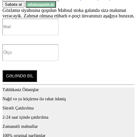
Səbətə at
whatsappda al
Gözləmə siyahısına qoşulun
Məhsul stoka gələndə sizə məlumat
verəcəyik. Zəhmət olmasa etibarlı e-poçt ünvanınızı aşağıya buraxın.
GƏLƏNDƏ BİL
Təhlükəsiz Ödənişlər
Nəğd və ya köçürmə ilə rahat ödəniş
Sürətli Çatdırılma
2-24 saat içində çatdırılma
Zəmanətli məhsullar
100% original parfümlər