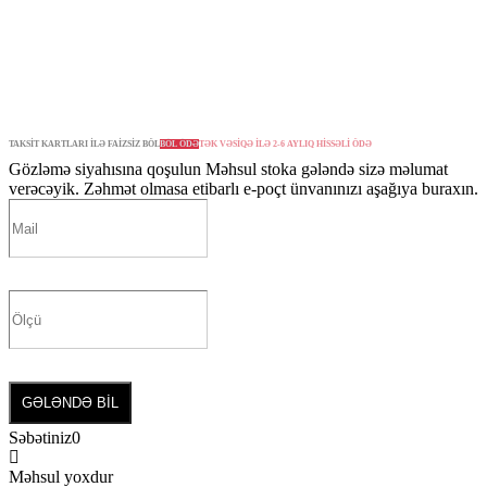
TAKSİT KARTLARI İLƏ FAİZSİZ BÖL
BÖL ÖDƏ
TƏK VƏSİQƏ İLƏ 2-6 AYLIQ HİSSƏLİ ÖDƏ
Gözləmə siyahısına qoşulun
Məhsul stoka gələndə sizə məlumat
verəcəyik. Zəhmət olmasa etibarlı e-poçt ünvanınızı aşağıya buraxın.
GƏLƏNDƏ BİL
Səbətiniz
0
Məhsul yoxdur