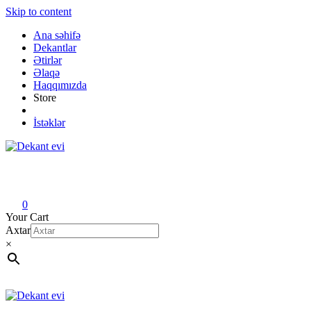
Skip to content
Ana səhifə
Dekantlar
Ətirlər
Əlaqə
Haqqımızda
Store
İstəklər
Dekant evi
Original fragrance & sample
0
Your Cart
Axtar
×