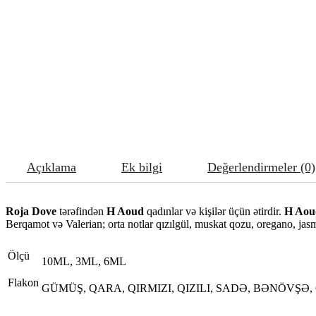
Açıklama
Ek bilgi
Değerlendirmeler (0)
Roja Dove
tərəfindən
H Aoud
qadınlar və kişilər üçün ətirdir.
H Aou
Berqamot və Valerian; orta notlar qızılgül, muskat qozu, oregano, ja
Ölçü
10ML, 3ML, 6ML
Flakon
GÜMÜŞ, QARA, QIRMIZI, QIZILI, SADƏ, BƏNÖVŞƏ,