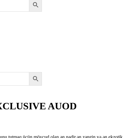
EXCLUSIVE AUOD
Fiyat
aralığı:
unu tutmaq üçün mövcud olan ən nadir,ən zəngin və ən ekzotik