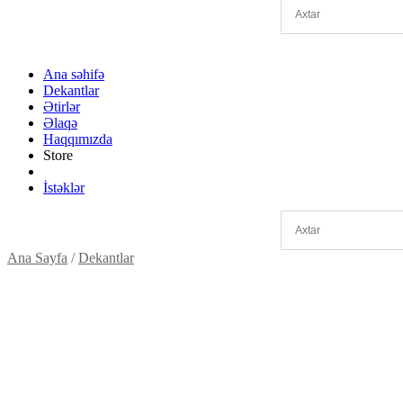
Ana səhifə
Dekantlar
Ətirlər
Əlaqə
Haqqımızda
Store
İstəklər
Ana Sayfa
/
Dekantlar