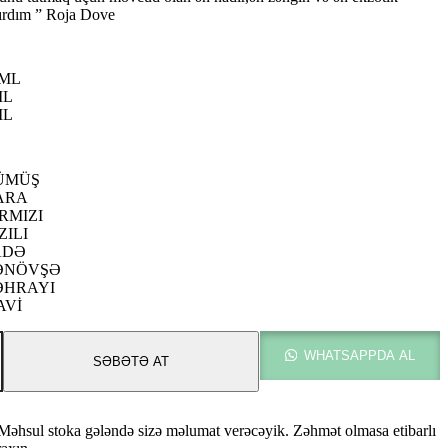
35.00 ₼
şdırdım ” Roja Dove
-
95.00 ₼
0ML
ML
ML
ÜMÜŞ
ARA
RMIZI
ZILI
ADƏ
ƏNÖVŞƏ
ƏHRAYI
AVİ
WHATSAPPDA AL
SƏBƏTƏ AT
Məhsul stoka gələndə sizə məlumat verəcəyik. Zəhmət olmasa etibarlı