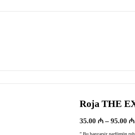
Roja THE 
35.00
₼
–
95.00
₼
” Bu bənzərsiz parfümün ruh