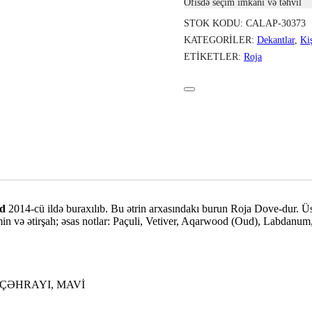
Ofisdə seçim imkani və təhvil
STOK KODU:
CALAP-30373
KATEGORILER:
Dekantlar
,
Ki
ETIKETLER:
Roja
d
2014-cü ildə buraxılıb. Bu ətrin arxasındakı burun Roja Dove-dur. Ü
smin və ətirşah; əsas notlar: Paçuli, Vetiver, Aqarwood (Oud), Labdan
 ÇƏHRAYI, MAVİ