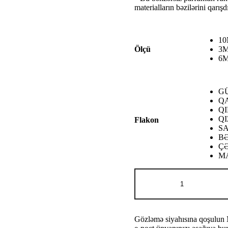
materialların bəzilərini qarı
1
3
Ölçü
6
G
Q
QI
QI
Flakon
S
B
Ç
M
Roja
THE
EXCLUSIVE
AUOD
adet
Gözləmə siyahısına qoşulun