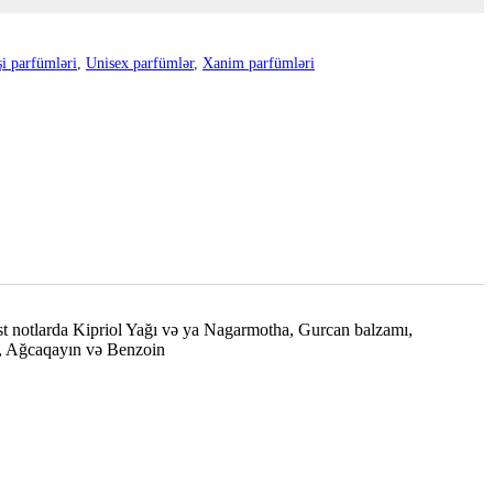
şi parfümləri
,
Unisex parfümlər
,
Xanim parfümləri
st notlarda Kipriol Yağı və ya Nagarmotha, Gurcan balzamı,
um, Ağcaqayın və Benzoin