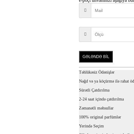
e-poçt ünvanınızı aşağıya bu
GƏLƏNDƏ BİL
Təhlükəsiz Ödənişlər
Nəğd və ya köçürmə ilə rahat öd
Sürətli Çatdırılma
2-24 saat içində çatdırılma
Zəmanətli məhsullar
100% original parfümlər
Yerində Seçim