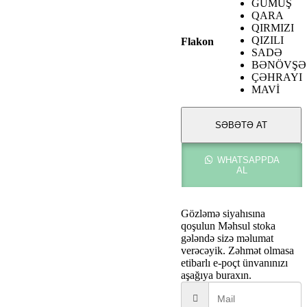
GÜMÜŞ
QARA
QIRMIZI
QIZILI
Flakon
SADƏ
BƏNÖVŞƏ
ÇƏHRAYI
MAVİ
SƏBƏTƏ AT
WHATSAPPDA
AL
Gözləmə siyahısına
qoşulun
Məhsul stoka
gələndə sizə məlumat
verəcəyik. Zəhmət olmasa
etibarlı e-poçt ünvanınızı
aşağıya buraxın.