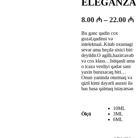
ELEGANZA
F
8.00
₼
–
22.00
₼
a
Bu gənc qadin cox
8
gozəl,qadinsi və
-
intelektual..Kitab oxumagi
sevər ama heçdə sixici biri
2
deyildir.O agilli,hazircavab
və cox klass…Istiqanli ama
o icazə verdiyi qədər səni
yaxin buraxacaq biri…
Onun yaninda oturmaq və
qizil kimi dəyərli aurasi ilə
bas basa qalmaq istəyərsən
10ML
3ML
Ölçü
6ML