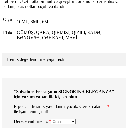
Labbe-dir. Üst notlar armud və qreypfrut; orta notlar osmantus və
badam; əsas notlar paçuli və dəridir.
Ölçü
10ML, 3ML, 6ML
GÜMÜŞ, QARA, QIRMIZI, QIZILI, SADƏ,
Flakon
BƏNÖVŞƏ, ÇƏHRAYI, MAVİ
Henüz değerlendirme yapılmadı.
“Salvatore Ferragamo SIGNORINA ELEGANZA”
için yorum yapan ilk kişi siz olun
E-posta adresiniz yayınlanmayacak.
Gerekli alanlar
*
ile işaretlenmişlerdir
Derecelendirmeniz
*