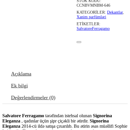
STOK KODU:
CCNBVMNBM-646
KATEGORILER:
Dekantlar
,
Xanim parfümləri
ETIKETLER:
SalvatoreFerragamo
Açıklama
Ek bilgi
Değerlendirmeler (0)
Salvatore Ferragamo
tərəfindən istehsal olunan
Signorina
Eleganza
, qadınlar üçün şipr çiçəkli bir ətirdir.
Signorina
Eleganza
2014-cü ildə satışa çıxarılıb. Bu ətirin əsas müəllifi Sophie