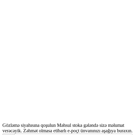
Seçenekler
ürün
sayfasından
seçilebilir
Gözləmə siyahısına qoşulun
Məhsul stoka gələndə sizə məlumat
verəcəyik. Zəhmət olmasa etibarlı e-poçt ünvanınızı aşağıya buraxın.