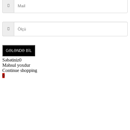
GƏLƏNDƏ BİL
Səbətiniz
0
Məhsul yoxdur
Continue shopping
0