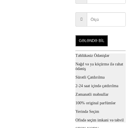
GƏLƏNDƏ BİL
Təhlükəsiz Ödənişlər
Nəğd və ya köçürmə ilə rahat
ödəniş
Sürətli Çatdırılma
2-24 saat içində çatdırılma
Zəmanətli məhsullar
100% original parfümlər
Yerində Seçim
Ofisdə seçim imkani və təhvil