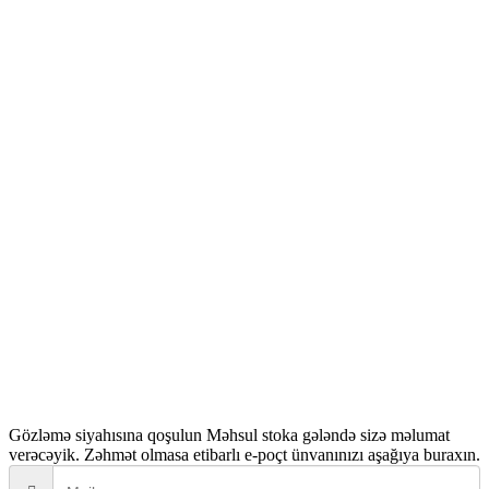
ürün
sayfasından
seçilebilir
Gözləmə siyahısına qoşulun
Məhsul stoka gələndə sizə məlumat
verəcəyik. Zəhmət olmasa etibarlı e-poçt ünvanınızı aşağıya buraxın.