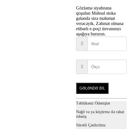
Gözləmə siyahısına
qoşulun
Məhsul stoka
gələndə sizə məlumat
verəcəyik. Zəhmət olmasa
etibarlı e-poçt ünvanınızı
aşağıya buraxın.
GƏLƏNDƏ BİL
Təhlükəsiz Ödənişlər
Nəğd və ya köçürmə ilə rahat
ödəniş
Sürətli Çatdırılma