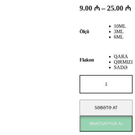
F
9.00
₼
–
25.00
₼
a
9
10ML
-
3ML
Ölçü
6ML
2
QARA
Flakon
QIRMIZI
SADƏ
St
Dupont
OUD
&
ROSE
adet
SƏBƏTƏ AT
WHATSAPPDA AL