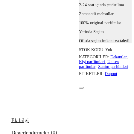
2-24 saat içində çatdırılma
Zəmanətli məhsullar
100% original parfümlər
Yerində Seçim
Ofisdə seçim imkani və təhvil
STOK KODU:
Yok
KATEGORILER:
Dekantlar
,
Kişi parfümləri
,
Unisex
parfümlər
,
Xanim parfümləri
ETIKETLER:
Dupont
Ek bilgi
Değerlendirmeler (0)