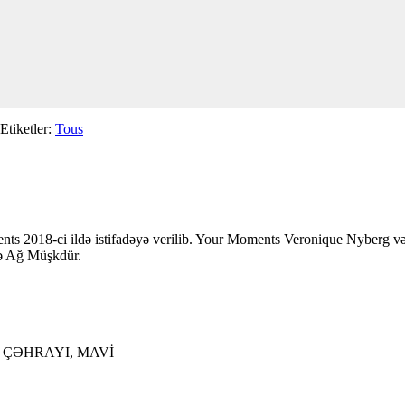
Etiketler:
Tous
ts 2018-ci ildə istifadəyə verilib. Your Moments Veronique Nyberg və V
 və Ağ Müşkdür.
, ÇƏHRAYI, MAVİ