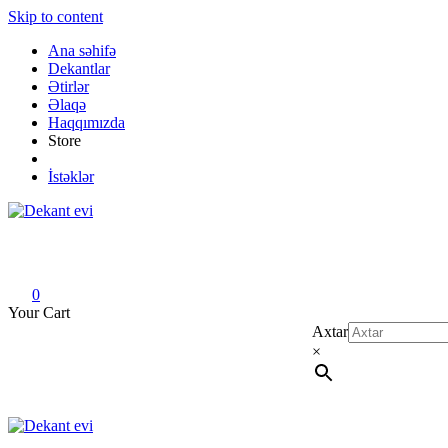
Skip to content
Ana səhifə
Dekantlar
Ətirlər
Əlaqə
Haqqımızda
Store
İstəklər
Dekant evi
Original fragrance & sample
0
Your Cart
Axtar
×