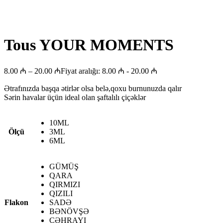
Tous YOUR MOMENTS
8.00
₼
–
20.00
₼
Fiyat aralığı: 8.00 ₼ - 20.00 ₼
Ətrafınızda başqa ətirlər olsa belə,qoxu burnunuzda qalır
Sərin havalar üçün ideal olan şaftalılı çiçəklər
10ML
Ölçü
3ML
6ML
GÜMÜŞ
QARA
QIRMIZI
QIZILI
Flakon
SADƏ
BƏNÖVŞƏ
ÇƏHRAYI