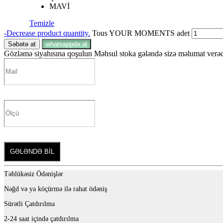
MAVİ
Temizle
-
Decrease product quantity.
Tous YOUR MOMENTS adet
Səbətə at
whatsappda al
Gözləmə siyahısına qoşulun
Məhsul stoka gələndə sizə məlumat verəcə
GƏLƏNDƏ BİL
Təhlükəsiz Ödənişlər
Nəğd və ya köçürmə ilə rahat ödəniş
Sürətli Çatdırılma
2-24 saat içində çatdırılma