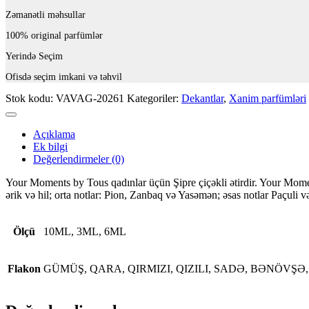
Zəmanətli məhsullar
100% original parfümlər
Yerində Seçim
Ofisdə seçim imkani və təhvil
Stok kodu:
VAVAG-20261
Kategoriler:
Dekantlar
,
Xanim parfümləri
Açıklama
Ek bilgi
Değerlendirmeler (0)
Your Moments by Tous qadınlar üçün Şipre çiçəkli ətirdir. Your Momen
ərik və hil; orta notlar: Pion, Zanbaq və Yasəmən; əsas notlar Paçuli
Ölçü
10ML, 3ML, 6ML
Flakon
GÜMÜŞ, QARA, QIRMIZI, QIZILI, SADƏ, BƏNÖVŞƏ