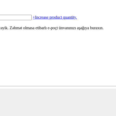
+
Increase product quantity.
yik. Zəhmət olmasa etibarlı e-poçt ünvanınızı aşağıya buraxın.