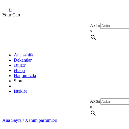
Dekant evi
Original fragrance & sample
0
Your Cart
Axtar
×
Ana səhifə
Dekantlar
Ətirlər
Əlaqə
Haqqımızda
Store
İstəklər
Axtar
×
Ana Sayfa
/
Xanim parfümləri