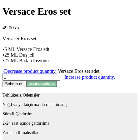
Versace Eros set
49.00
₼
Versacer Eros set
•5 ML Versace Eros edt
•25 ML Duş jeli
•25 ML Bədən losyonu
-
Decrease product quantity.
Versace Eros set adet
+
Increase product quantity.
Səbətə at
whatsappda al
Təhlükəsiz Ödənişlər
Nəğd və ya köçürmə ilə rahat ödəniş
Sürətli Çatdırılma
2-24 saat içində çatdırılma
Zəmanətli məhsullar