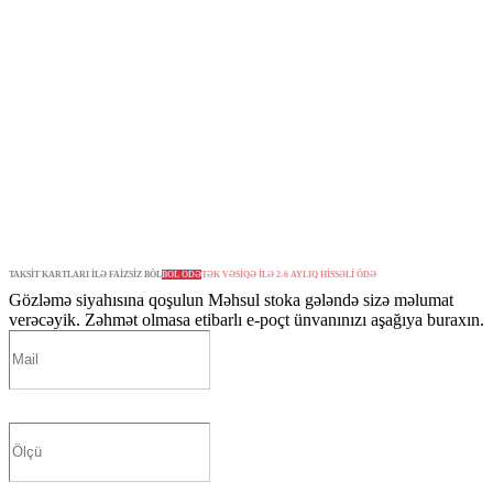
TAKSİT KARTLARI İLƏ FAİZSİZ BÖL
BÖL ÖDƏ
TƏK VƏSİQƏ İLƏ 2-6 AYLIQ HİSSƏLİ ÖDƏ
Gözləmə siyahısına qoşulun
Məhsul stoka gələndə sizə məlumat
verəcəyik. Zəhmət olmasa etibarlı e-poçt ünvanınızı aşağıya buraxın.