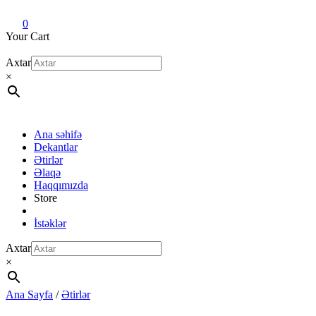
Dekant evi
Original fragrance & sample
0
Your Cart
Axtar
×
Ana səhifə
Dekantlar
Ətirlər
Əlaqə
Haqqımızda
Store
İstəklər
Axtar
×
Ana Sayfa
/
Ətirlər