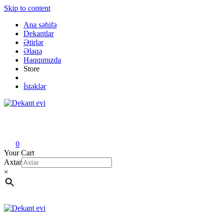
Skip to content
Ana səhifə
Dekantlar
Ətirlər
Əlaqə
Haqqımızda
Store
İstəklər
Dekant evi
Original fragrance & sample
0
Your Cart
Axtar
×