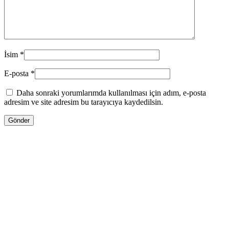
İsim
*
E-posta
*
Daha sonraki yorumlarımda kullanılması için adım, e-posta
adresim ve site adresim bu tarayıcıya kaydedilsin.
ENDİRİMLƏ
930.00
₼
Orijinal fiyat: 930.00 ₼.
720.00
₼
Şu andaki
fiyat: 720.00 ₼.
Pulsuz Çatdırılma!
Tom Ford LOST CHERRY 100ML
Səbətə at