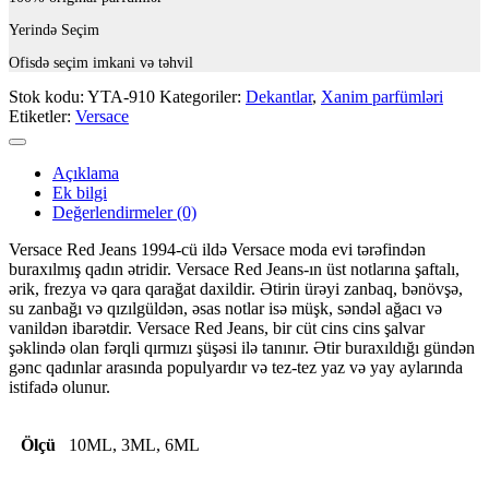
Yerində Seçim
Ofisdə seçim imkani və təhvil
Stok kodu:
YTA-910
Kategoriler:
Dekantlar
,
Xanim parfümləri
Etiketler:
Versace
Açıklama
Ek bilgi
Değerlendirmeler (0)
Versace Red Jeans 1994-cü ildə Versace moda evi tərəfindən
buraxılmış qadın ətridir. Versace Red Jeans-ın üst notlarına şaftalı,
ərik, frezya və qara qarağat daxildir. Ətirin ürəyi zanbaq, bənövşə,
su zanbağı və qızılgüldən, əsas notlar isə müşk, səndəl ağacı və
vanildən ibarətdir. Versace Red Jeans, bir cüt cins cins şalvar
şəklində olan fərqli qırmızı şüşəsi ilə tanınır. Ətir buraxıldığı gündən
gənc qadınlar arasında populyardır və tez-tez yaz və yay aylarında
istifadə olunur.
Ölçü
10ML, 3ML, 6ML