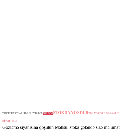
STOKDA YOXDUR
TAKSİT KARTLARI İLƏ FAİZSİZ BÖL
BÖL ÖDƏ
TƏK VƏSİQƏ İLƏ 2-6 AYLIQ
HİSSƏLİ ÖDƏ
Gözləmə siyahısına qoşulun
Məhsul stoka gələndə sizə məlumat