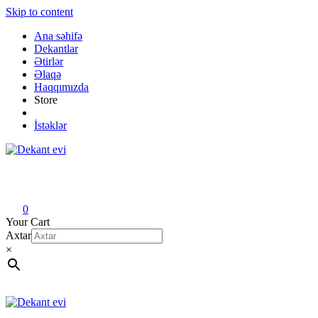
Skip to content
Ana səhifə
Dekantlar
Ətirlər
Əlaqə
Haqqımızda
Store
İstəklər
Dekant evi
Original fragrance & sample
0
Your Cart
Axtar
×