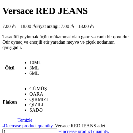
Versace RED JEANS
7.00
₼
–
18.00
₼
Fiyat aralığı: 7.00 ₼ - 18.00 ₼
Təsadüfi geyinmək üçün mükəmməl olan gənc və canlı bir qoxudur.
Ətir oynaq və enerjili ətir yaradan meyvə və çiçək notlarının
qarışığıdır.
10ML
Ölçü
3ML
6ML
GÜMÜŞ
QARA
QIRMIZI
Flakon
QIZILI
SADƏ
Temizle
-
Decrease product quantity.
Versace RED JEANS adet
+
Increase product quantity.