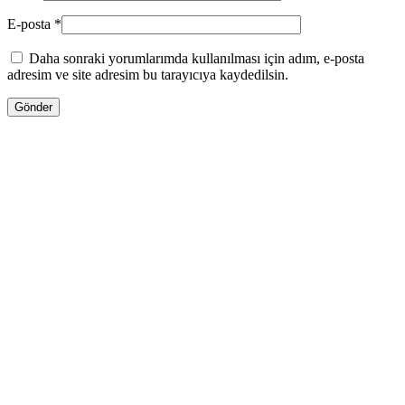
E-posta
*
Daha sonraki yorumlarımda kullanılması için adım, e-posta
adresim ve site adresim bu tarayıcıya kaydedilsin.
13.00
₼
–
35.00
₼
Fiyat aralığı: 13.00 ₼ - 35.00 ₼
Jo Malone LİME BASİL & MANDARİN
Səbətə at
Bu ürünün birden fazla varyasyonu var.
Seçenekler ürün sayfasından seçilebilir
GƏLƏNDƏ BİL
WHATSAPPDA AL
30.00
₼
–
80.00
₼
Fiyat aralığı: 30.00 ₼ - 80.00 ₼