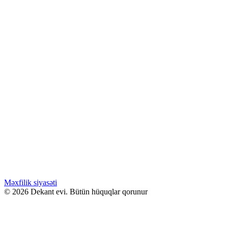
Akro SMOKE
Səbətə at
Bu ürünün birden fazla varyasyonu var.
Seçenekler ürün sayfasından seçilebilir
GƏLƏNDƏ BİL
WHATSAPPDA AL
ENDİRİMLƏ
15.00
₼
–
40.00
₼
Fiyat aralığı: 15.00 ₼ - 40.00 ₼
Carolina Herrera LA BOMBA
Səbətə at
Bu ürünün birden fazla varyasyonu var.
Seçenekler ürün sayfasından seçilebilir
GƏLƏNDƏ BİL
WHATSAPPDA AL
Məxfilik siyasəti
© 2026 Dekant evi. Bütün hüquqlar qorunur