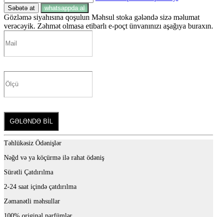
Səbətə at
whatsappda al
Gözləmə siyahısına qoşulun
Məhsul stoka gələndə sizə məlumat
verəcəyik. Zəhmət olmasa etibarlı e-poçt ünvanınızı aşağıya buraxın.
GƏLƏNDƏ BİL
Təhlükəsiz Ödənişlər
Nəğd və ya köçürmə ilə rahat ödəniş
Sürətli Çatdırılma
2-24 saat içində çatdırılma
Zəmanətli məhsullar
100% original parfümlər