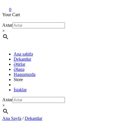
Dekant evi
Original fragrance & sample
0
Your Cart
Axtar
×
Ana səhifə
Dekantlar
Ətirlər
Əlaqə
Haqqımızda
Store
İstəklər
Axtar
×
Ana Sayfa
/
Dekantlar