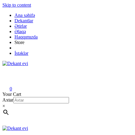
Skip to content
Ana səhifə
Dekantlar
Ətirlər
Əlaqə
Haqqımızda
Store
İstəklər
Dekant evi
Original fragrance & sample
0
Your Cart
Axtar
×