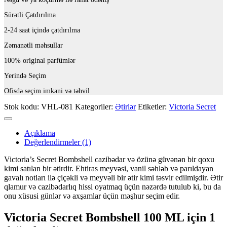
Sürətli Çatdırılma
2-24 saat içində çatdırılma
Zəmanətli məhsullar
100% original parfümlər
Yerində Seçim
Ofisdə seçim imkani və təhvil
Stok kodu:
VHL-081
Kategoriler:
Ətirlər
Etiketler:
Victoria Secret
Açıklama
Değerlendirmeler (1)
Victoria’s Secret Bombshell cazibədar və özünə güvənən bir qoxu
kimi satılan bir ətirdir. Ehtiras meyvəsi, vanil səhləb və parıldayan
gavalı notları ilə çiçəkli və meyvəli bir ətir kimi təsvir edilmişdir. Ətir
qlamur və cazibədarlıq hissi oyatmaq üçün nəzərdə tutulub ki, bu da
onu xüsusi günlər və axşamlar üçün məşhur seçim edir.
Victoria Secret Bombshell 100 ML
için 1