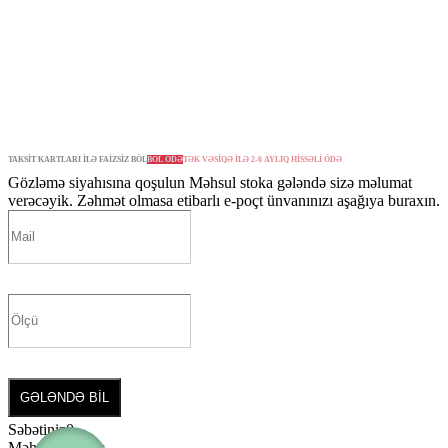
TAKSİT KARTLARI İLƏ FAİZSİZ BÖL
BÖL ÖDƏ
TƏK VƏSİQƏ İLƏ 2-6 AYLIQ HİSSƏLİ ÖDƏ
Gözləmə siyahısına qoşulun
Məhsul stoka gələndə sizə məlumat
verəcəyik. Zəhmət olmasa etibarlı e-poçt ünvanınızı aşağıya buraxın.
GƏLƏNDƏ BİL
Səbətiniz
0
Məhsul yoxdur