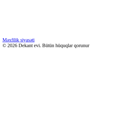
Kilian ANGELS SHARE 50ML
Səbətə at
WHATSAPPDA AL
Məxfilik siyasəti
© 2026 Dekant evi. Bütün hüquqlar qorunur