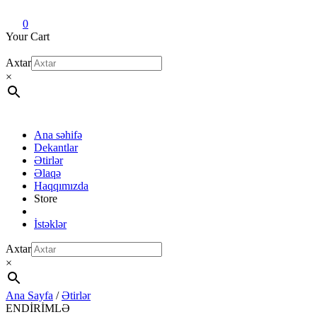
Dekant evi
Original fragrance & sample
0
Your Cart
Axtar
×
Ana səhifə
Dekantlar
Ətirlər
Əlaqə
Haqqımızda
Store
İstəklər
Axtar
×
Ana Sayfa
/
Ətirlər
ENDİRİMLƏ