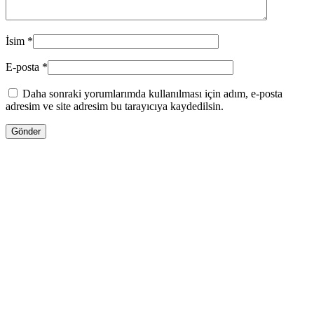
İsim
*
E-posta
*
Daha sonraki yorumlarımda kullanılması için adım, e-posta
adresim ve site adresim bu tarayıcıya kaydedilsin.
ENDİRİMLƏ
930.00
₼
Orijinal fiyat: 930.00 ₼.
720.00
₼
Şu andaki
fiyat: 720.00 ₼.
Pulsuz Çatdırılma!
Tom Ford LOST CHERRY 100ML
Səbətə at
WHATSAPPDA AL
ENDİRİMLƏ