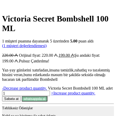
Victoria Secret Bombshell 100
ML
1
müşteri puanına dayanarak 5 üzerinden
5.00
puan aldı
(
1
müşteri değerlendirmesi)
220.00
₼
Orijinal fiyat: 220.00 ₼.
199.00
₼
Şu andaki fiyat:
199.00 ₼.
Pulsuz Çatdırılma!
Yaz-yay günlərini xatırladan,insana təmizlik,rahatlıq və təzələnmiş
hissini verən,bunu edərkəndə məsum bir şəkildə seksidə olmağı
bacaran tək parfümdür Bombshell
-
Decrease product quantity.
Victoria Secret Bombshell 100 ML adet
+
Increase product quantity.
Səbətə at
whatsappda al
Təhlükəsiz Ödənişlər
Nəğd və ya köçürmə ilə rahat ödəniş