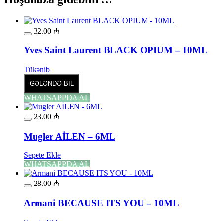
32.00
₼
Yves Saint Laurent BLACK OPIUM – 10ML
Tükənib
GƏLƏNDƏ BİL
WHATSAPPDA AL
23.00
₼
Mugler AİLEN – 6ML
Sepete Ekle
WHATSAPPDA AL
28.00
₼
Armani BECAUSE ITS YOU – 10ML