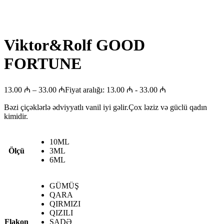
Viktor&Rolf GOOD
FORTUNE
13.00
₼
–
33.00
₼
Fiyat aralığı: 13.00 ₼ - 33.00 ₼
Bəzi çiçəklərlə ədviyyatlı vanil iyi gəlir.Çox ləziz və güclü qadın
kimidir.
10ML
Ölçü
3ML
6ML
GÜMÜŞ
QARA
QIRMIZI
QIZILI
Flakon
SADƏ