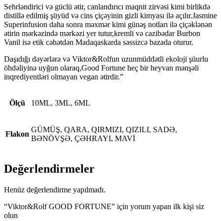
Sehrləndirici və güclü ətir, canlandırıcı maqnit zirvəsi kimi birlikdə
distillə edilmiş şüyüd və cins çiçəyinin gizli kimyası ilə açılır.Jasmine
Superinfusion daha sonra məxmər kimi günəş notları ilə çiçəklənən
ətirin mərkəzində mərkəzi yer tutur,kremli və cazibədar Burbon
Vanil isə etik cəhətdən Madaqaskarda səssizcə bazada oturur.
Daşıdığı dəyərlərə və Viktor&Rolfun uzunmüddətli ekoloji şüurlu
öhdəliyinə uyğun olaraq,Good Fortune heç bir heyvan mənşəli
inqrediyentləri olmayan vegan ətirdir.”
Ölçü
10ML, 3ML, 6ML
GÜMÜŞ, QARA, QIRMIZI, QIZILI, SADƏ,
Flakon
BƏNÖVŞƏ, ÇƏHRAYI, MAVİ
Değerlendirmeler
Henüz değerlendirme yapılmadı.
“Viktor&Rolf GOOD FORTUNE” için yorum yapan ilk kişi siz
olun