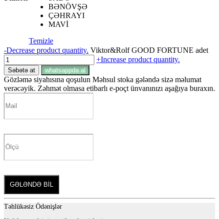
BƏNÖVŞƏ
ÇƏHRAYI
MAVİ
Temizle
-
Decrease product quantity.
Viktor&Rolf GOOD FORTUNE adet
+
Increase product quantity.
Səbətə at
whatsappda al
Gözləmə siyahısına qoşulun
Məhsul stoka gələndə sizə məlumat
verəcəyik. Zəhmət olmasa etibarlı e-poçt ünvanınızı aşağıya buraxın.
GƏLƏNDƏ BİL
Təhlükəsiz Ödənişlər