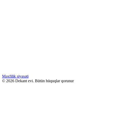
Səbətə at
Bu ürünün birden fazla varyasyonu var.
Seçenekler ürün sayfasından seçilebilir
GƏLƏNDƏ BİL
WHATSAPPDA AL
ENDİRİMLƏ
15.00
₼
–
40.00
₼
Fiyat aralığı: 15.00 ₼ - 40.00 ₼
Carolina Herrera LA BOMBA
Səbətə at
Bu ürünün birden fazla varyasyonu var.
Seçenekler ürün sayfasından seçilebilir
GƏLƏNDƏ BİL
WHATSAPPDA AL
Məxfilik siyasəti
© 2026 Dekant evi. Bütün hüquqlar qorunur