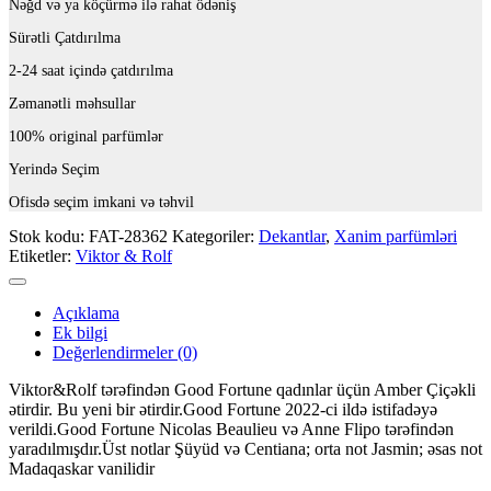
Nəğd və ya köçürmə ilə rahat ödəniş
Sürətli Çatdırılma
2-24 saat içində çatdırılma
Zəmanətli məhsullar
100% original parfümlər
Yerində Seçim
Ofisdə seçim imkani və təhvil
Stok kodu:
FAT-28362
Kategoriler:
Dekantlar
,
Xanim parfümləri
Etiketler:
Viktor & Rolf
Açıklama
Ek bilgi
Değerlendirmeler (0)
Viktor&Rolf tərəfindən Good Fortune qadınlar üçün Amber Çiçəkli
ətirdir. Bu yeni bir ətirdir.Good Fortune 2022-ci ildə istifadəyə
verildi.Good Fortune Nicolas Beaulieu və Anne Flipo tərəfindən
yaradılmışdır.Üst notlar Şüyüd və Centiana; orta not Jasmin; əsas not
Madaqaskar vanilidir