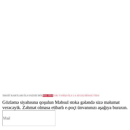
TAKSİT KARTLARI İLƏ FAİZSİZ BÖL
BÖL ÖDƏ
TƏK VƏSİQƏ İLƏ 2-6 AYLIQ HİSSƏLİ ÖDƏ
Gözləmə siyahısına qoşulun
Məhsul stoka gələndə sizə məlumat
verəcəyik. Zəhmət olmasa etibarlı e-poçt ünvanınızı aşağıya buraxın.