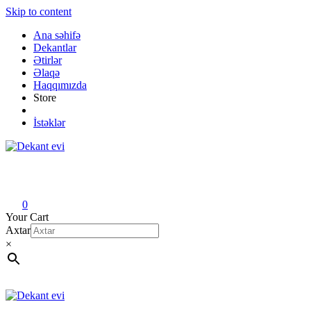
Skip to content
Ana səhifə
Dekantlar
Ətirlər
Əlaqə
Haqqımızda
Store
İstəklər
Dekant evi
Original fragrance & sample
0
Your Cart
Axtar
×