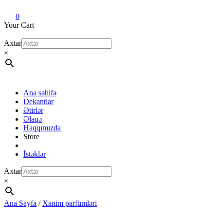
Dekant evi
Original fragrance & sample
0
Your Cart
Axtar
×
Ana səhifə
Dekantlar
Ətirlər
Əlaqə
Haqqımızda
Store
İstəklər
Axtar
×
Ana Sayfa
/
Xanim parfümləri