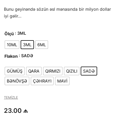
aralığı:
Bunu geyinəndə sözün əsl mənasında bir milyon dollar
23.00 ₼
iyi gəlir…
-
: 3ML
Ölçü
60.00 ₼
10ML
3ML
6ML
: SADƏ
Flakon
GÜMÜŞ
QARA
QIRMIZI
QIZILI
SADƏ
BƏNÖVŞƏ
ÇƏHRAYI
MAVİ
TEMIZLE
23.00
₼