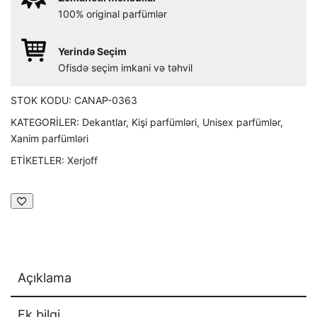
100% original parfümlər
Yerində Seçim
Ofisdə seçim imkani və təhvil
STOK KODU:
CANAP-0363
KATEGORILER:
Dekantlar
,
Kişi parfümləri
,
Unisex parfümlər
,
Xanim parfümləri
ETIKETLER:
Xerjoff
Açıklama
Ek bilgi