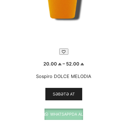
Fiyat
20.00
₼
–
52.00
₼
aralığı:
Sospiro DOLCE MELODIA
20.00 ₼
-
Bu
52.00 ₼
SƏBƏTƏ AT
ürünün
birden
fazla
WHATSAPPDA AL
varyasyonu
var.