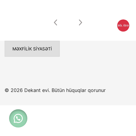
Seçenekler
ürün
sayfasından
BÖL ÖDƏ
seçilebilir
MƏXFILIK SIYASƏTI
TAKSİT KARTLARI İLƏ FAİZSİZ BÖL
TƏK VƏSİQƏ İLƏ 2-6 AYLIQ HİSSƏLİ ÖDƏ
© 2026 Dekant evi. Bütün hüquqlar qorunur