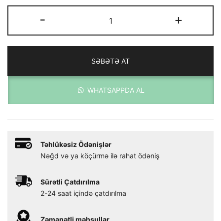
Xerjoff
-
+
JTC
40
KNOTS
SƏBƏTƏ AT
adet
WHATSAPPDA AL
Təhlükəsiz Ödənişlər
Nəğd və ya köçürmə ilə rahat ödəniş
Sürətli Çatdırılma
2-24 saat içində çatdırılma
Zəmanətli məhsullar