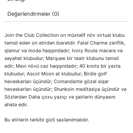
Değerlendirmeler (0)
Join the Club Collection on müxtəlif növ virtual klubu
təmsil edən on ətirdən ibarətdir. Fatal Charme zəriflik,
qlamur və moda haqqındadır; Ivory Route macəra və
səyahət klubudur; Marquee bir teatr klubunu təmsil
edir; Mavi növü caz haqqındadır; 40 knots bir yaxta
klubudur; Ascot Moon at klubudur; Birdie golf
həvəskarları üçündür; Comandante gözəl siqar
həvəskarları üçündür; Shunkoin meditasiya üçündür və
Sözlərdən Daha çoxu yazıçı və şairlərin dünyasını
əhatə edir.
Bu ətirlərin tərkibi gizli saxlanılmalıdır.