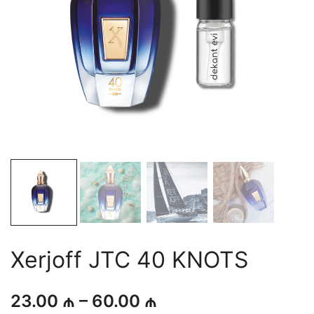
Xerjoff JTC 40 KNOTS
Fiyat
23.00
₼
–
60.00
₼