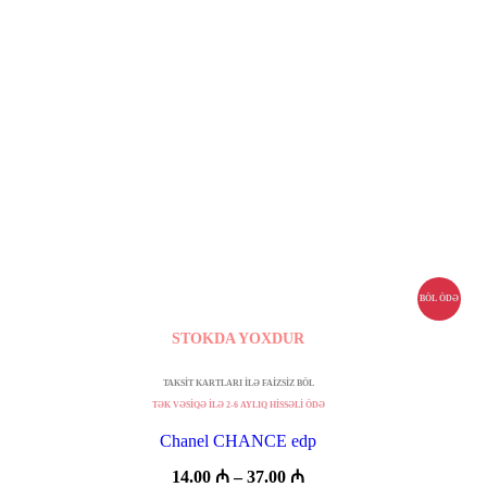
BÖL ÖDƏ
STOKDA YOXDUR
TAKSİT KARTLARI İLƏ FAİZSİZ BÖL
TƏK VƏSİQƏ İLƏ 2-6 AYLIQ HİSSƏLİ ÖDƏ
Chanel CHANCE edp
Fiyat
14.00
₼
–
37.00
₼