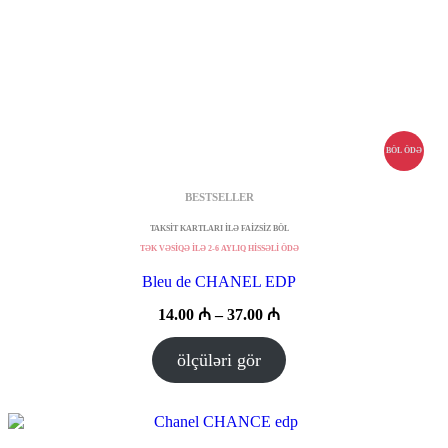
BÖL ÖDƏ
BESTSELLER
TAKSİT KARTLARI İLƏ FAİZSİZ BÖL
TƏK VƏSİQƏ İLƏ 2-6 AYLIQ HİSSƏLİ ÖDƏ
Bleu de CHANEL EDP
Fiyat
14.00
₼
–
37.00
₼
aralığı:
14.00 ₼
ölçüləri gör
–
37.00 ₼