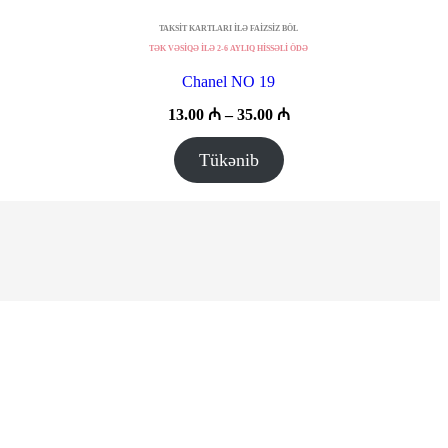
TAKSİT KARTLARI İLƏ FAİZSİZ BÖL
TƏK VƏSİQƏ İLƏ 2-6 AYLIQ HİSSƏLİ ÖDƏ
Chanel NO 19
Fiyat
13.00
₼
–
35.00
₼
aralığı:
13.00 ₼
Tükənib
–
35.00 ₼