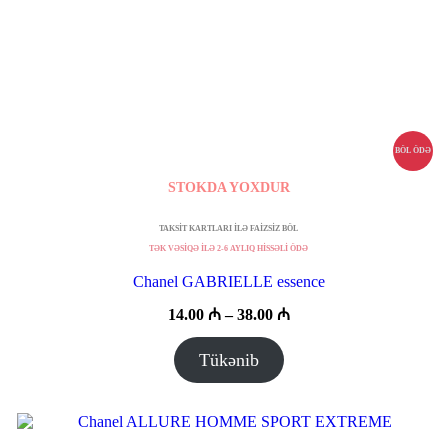
BÖL ÖDƏ
STOKDA YOXDUR
TAKSİT KARTLARI İLƏ FAİZSİZ BÖL
TƏK VƏSİQƏ İLƏ 2-6 AYLIQ HİSSƏLİ ÖDƏ
Chanel GABRIELLE essence
Fiyat
14.00
₼
–
38.00
₼
aralığı:
14.00 ₼
Tükənib
–
38.00 ₼