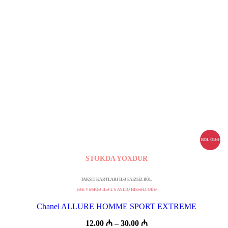
BÖL ÖDƏ
STOKDA YOXDUR
TAKSİT KARTLARI İLƏ FAİZSİZ BÖL
TƏK VƏSİQƏ İLƏ 2-6 AYLIQ HİSSƏLİ ÖDƏ
Chanel ALLURE HOMME SPORT EXTREME
Fiyat
12.00
₼
–
30.00
₼