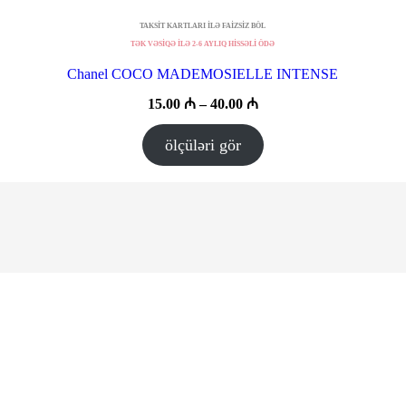
TAKSİT KARTLARI İLƏ FAİZSİZ BÖL
TƏK VƏSİQƏ İLƏ 2-6 AYLIQ HİSSƏLİ ÖDƏ
Chanel COCO MADEMOSIELLE INTENSE
Fiyat
15.00
₼
–
40.00
₼
aralığı:
15.00 ₼
ölçüləri gör
–
40.00 ₼