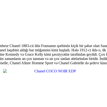
onheur Chanel 1883-cü ildə Fransanın qərbində kiçik bir şəhər olan Sau
el ləqəbini aldığı bar müğənnisi kimi başladı. Hələ 1912-ci ildə o, ilk 
line Kennedy və Grace Kelly kimi şəxsiyyətlər tərəfindən geyildi. Çox k
tün zamanların ən çox tanınan və ən çox satılan ətirlərindən biridir. İn
elle, Chanel Allure Homme Sport və Chanel Gabrielle də şedevr klassi