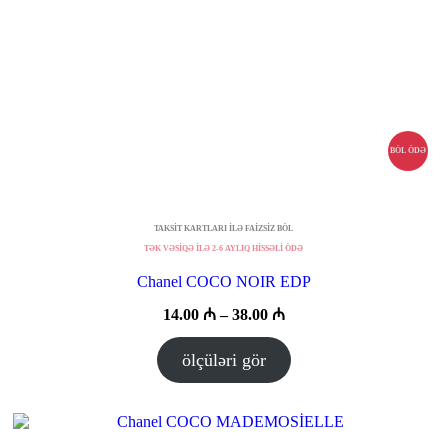
BÖL ÖDƏ
TAKSİT KARTLARI İLƏ FAİZSİZ BÖL
TƏK VƏSİQƏ İLƏ 2-6 AYLIQ HİSSƏLİ ÖDƏ
Chanel COCO NOIR EDP
Fiyat
14.00
₼
–
38.00
₼
aralığı:
14.00 ₼
ölçüləri gör
–
38.00 ₼