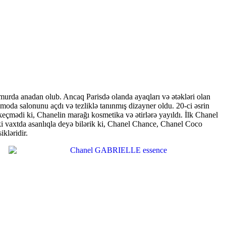
murda anadan olub. Ancaq Parisdə olanda ayaqları və ətəkləri olan
moda salonunu açdı və tezliklə tanınmış dizayner oldu. 20-ci əsrin
eçmədi ki, Chanelin marağı kosmetika və ətirlərə yayıldı. İlk Chanel
diki vaxtda asanlıqla deyə bilərik ki, Chanel Chance, Chanel Coco
kləridir.