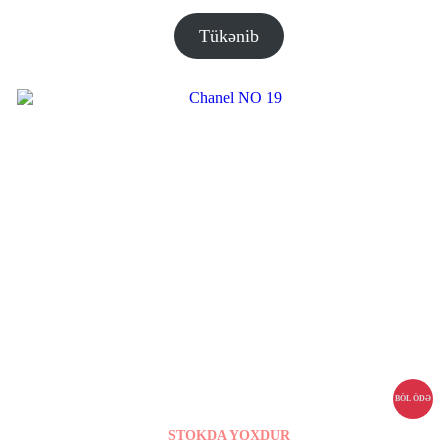
aralığı:
12.00 ₼
Tükənib
–
30.00 ₼
BÖL ÖDƏ
STOKDA YOXDUR