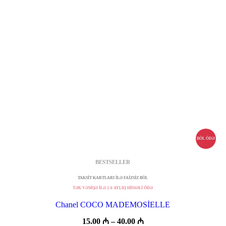
BÖL ÖDƏ
BESTSELLER
TAKSİT KARTLARI İLƏ FAİZSİZ BÖL
TƏK VƏSİQƏ İLƏ 2-6 AYLIQ HİSSƏLİ ÖDƏ
Chanel COCO MADEMOSİELLE
Fiyat
15.00
₼
–
40.00
₼