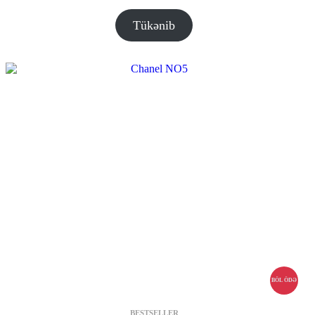
aralığı:
14.00 ₼
Tükənib
–
37.00 ₼
BÖL ÖDƏ
BESTSELLER