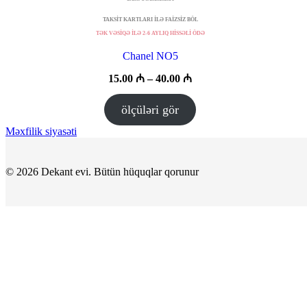
TAKSİT KARTLARI İLƏ FAİZSİZ BÖL
TƏK VƏSİQƏ İLƏ 2-6 AYLIQ HİSSƏLİ ÖDƏ
Chanel NO5
Fiyat
15.00
₼
–
40.00
₼
aralığı:
15.00 ₼
ölçüləri gör
–
40.00 ₼
Məxfilik siyasəti
© 2026 Dekant evi. Bütün hüquqlar qorunur