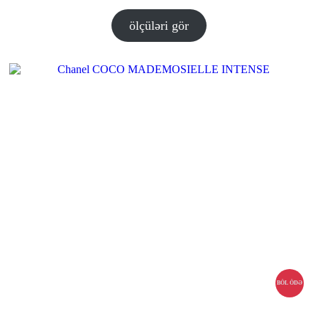
aralığı:
15.00 ₼
ölçüləri gör
–
40.00 ₼
BÖL ÖDƏ