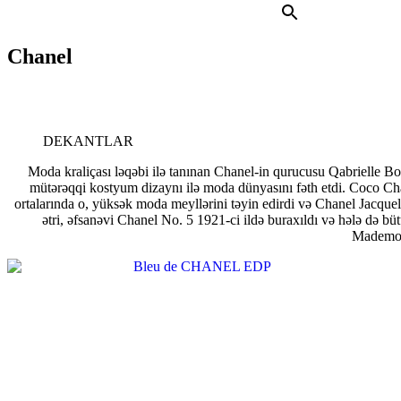
Chanel
DEKANTLAR
Moda kraliçası ləqəbi ilə tanınan Chanel-in qurucusu Qabrielle B
mütərəqqi kostyum dizaynı ilə moda dünyasını fəth etdi. Coco Chan
ortalarında o, yüksək moda meyllərini təyin edirdi və Chanel Jacque
ətri, əfsanəvi Chanel No. 5 1921-ci ildə buraxıldı və hələ də bü
Mademois