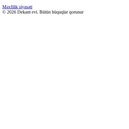
ürünün
GƏLƏNDƏ BİL
birden
Məxfilik siyasəti
fazla
© 2026 Dekant evi. Bütün hüquqlar qorunur
WHATSAPPDA AL
varyasyonu
var.
Seçenekler
ürün
sayfasından
seçilebilir