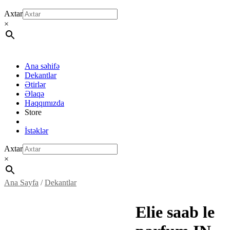
Axtar
×
Ana səhifə
Dekantlar
Ətirlər
Əlaqə
Haqqımızda
Store
İstəklər
Axtar
×
Ana Sayfa
/
Dekantlar
Elie saab le