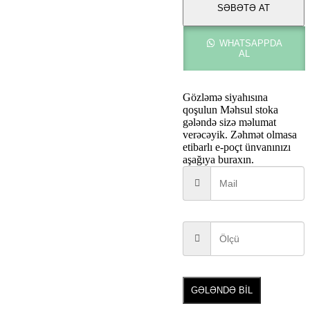
WHITE
SƏBƏTƏ AT
adet
WHATSAPPDA
AL
Gözləmə siyahısına
qoşulun
Məhsul stoka
gələndə sizə məlumat
verəcəyik. Zəhmət olmasa
etibarlı e-poçt ünvanınızı
aşağıya buraxın.
GƏLƏNDƏ BİL