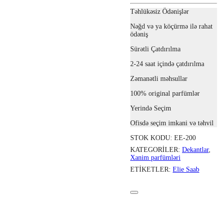
Təhlükəsiz Ödənişlər
Nəğd və ya köçürmə ilə rahat
ödəniş
Sürətli Çatdırılma
2-24 saat içində çatdırılma
Zəmanətli məhsullar
100% original parfümlər
Yerində Seçim
Ofisdə seçim imkani və təhvil
STOK KODU:
EE-200
KATEGORILER:
Dekantlar
,
Xanim parfümləri
ETIKETLER:
Elie Saab