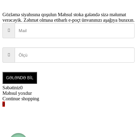
Gözləmə siyahısına qoşulun
Məhsul stoka gələndə sizə məlumat
verəcəyik. Zəhmət olmasa etibarlı e-poçt ünvanınızı aşağıya buraxın.
GƏLƏNDƏ BİL
Səbətiniz
0
Məhsul yoxdur
Continue shopping
0