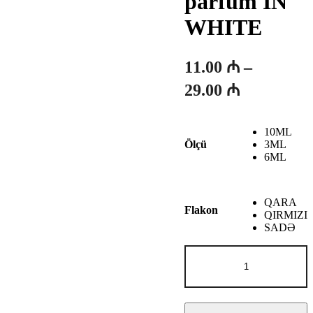
parfum IN
WHITE
11.00
₼
–
Fiyat
29.00
₼
aralığı:
11.00 ₼
10ML
-
3ML
Ölçü
6ML
29.00 ₼
QARA
Flakon
QIRMIZI
SADƏ
Elie
saab
le
parfum
IN