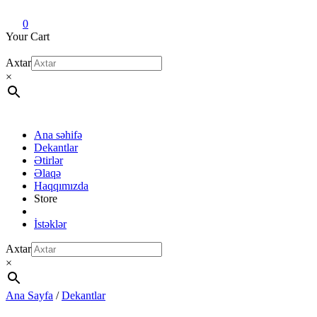
Dekant evi
Original fragrance & sample
0
Your Cart
Axtar
×
Ana səhifə
Dekantlar
Ətirlər
Əlaqə
Haqqımızda
Store
İstəklər
Axtar
×
Ana Sayfa
/
Dekantlar