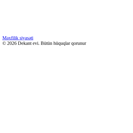
Səbətə at
Bu ürünün birden fazla varyasyonu var.
Seçenekler ürün sayfasından seçilebilir
GƏLƏNDƏ BİL
WHATSAPPDA AL
Məxfilik siyasəti
© 2026 Dekant evi. Bütün hüquqlar qorunur