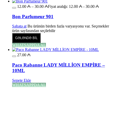
12.00
₼
–
30.00
₼
Fiyat aralığı: 12.00 ₼ - 30.00 ₼
Bon Parfumeur 901
Səbətə at
Bu ürünün birden fazla varyasyonu var. Seçenekler
ürün sayfasından seçilebilir
GƏLƏNDƏ BİL
WHATSAPPDA AL
27.00
₼
Paco Rabanne LADY MİLLİON EMPİRE –
10ML
Sepete Ekle
WHATSAPPDA AL
13.00
₼
–
35.00
₼
Fiyat aralığı: 13.00 ₼ - 35.00 ₼