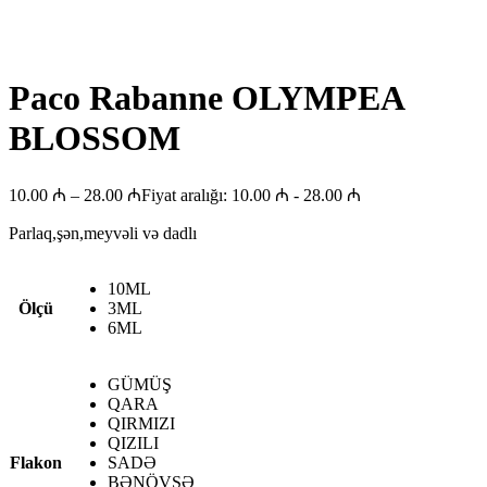
Paco Rabanne OLYMPEA
BLOSSOM
10.00
₼
–
28.00
₼
Fiyat aralığı: 10.00 ₼ - 28.00 ₼
Parlaq,şən,meyvəli və dadlı
10ML
Ölçü
3ML
6ML
GÜMÜŞ
QARA
QIRMIZI
QIZILI
Flakon
SADƏ
BƏNÖVŞƏ