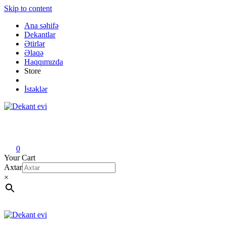
Skip to content
Ana səhifə
Dekantlar
Ətirlər
Əlaqə
Haqqımızda
Store
İstəklər
Dekant evi
Original fragrance & sample
0
Your Cart
Axtar
×