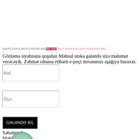
TAKSİT KARTLARI İLƏ FAİZSİZ BÖL
BÖL ÖDƏ
TƏK VƏSİQƏ İLƏ 2-6 AYLIQ HİSSƏLİ ÖDƏ
Gözləmə siyahısına qoşulun
Məhsul stoka gələndə sizə məlumat
verəcəyik. Zəhmət olmasa etibarlı e-poçt ünvanınızı aşağıya buraxın.
GƏLƏNDƏ BİL
Səbətiniz
0
Məhsul yoxdur