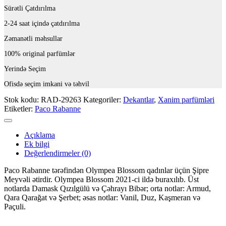
Sürətli Çatdırılma
2-24 saat içində çatdırılma
Zəmanətli məhsullar
100% original parfümlər
Yerində Seçim
Ofisdə seçim imkani və təhvil
Stok kodu:
RAD-29263
Kategoriler:
Dekantlar
,
Xanim parfümləri
Etiketler:
Paco Rabanne
Açıklama
Ek bilgi
Değerlendirmeler (0)
Paco Rabanne tərəfindən Olympea Blossom qadınlar üçün Şipre
Meyvəli ətirdir. Olympea Blossom 2021-ci ildə buraxılıb. Üst
notlarda Damask Qızılgülü və Çəhrayı Bibər; orta notlar: Armud,
Qara Qarağat və Şerbet; əsas notlar: Vanil, Duz, Kaşmeran və
Paçuli.