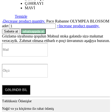
ÇƏHRAYI
MAVİ
Temizle
-
Decrease product quantity.
Paco Rabanne OLYMPEA BLOSSOM
adet
+
Increase product quantity.
Səbətə at
whatsappda al
Gözləmə siyahısına qoşulun
Məhsul stoka gələndə sizə məlumat
verəcəyik. Zəhmət olmasa etibarlı e-poçt ünvanınızı aşağıya buraxın.
GƏLƏNDƏ BİL
Təhlükəsiz Ödənişlər
Nəğd və ya köçürmə ilə rahat ödəniş