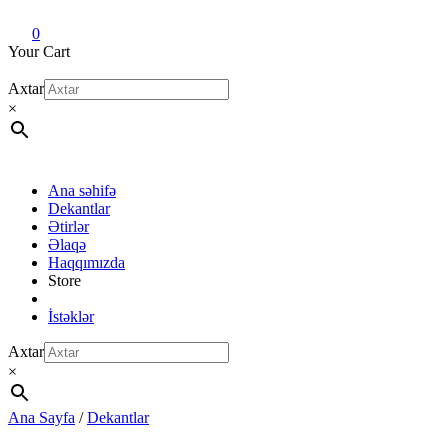
Dekant evi
Original fragrance & sample
0
Your Cart
Axtar
×
Ana səhifə
Dekantlar
Ətirlər
Əlaqə
Haqqımızda
Store
İstəklər
Axtar
×
Ana Sayfa
/
Dekantlar