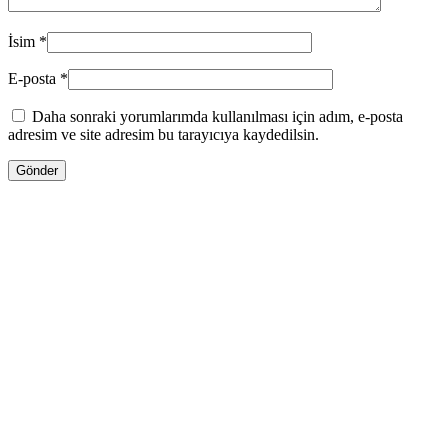
İsim
*
E-posta
*
Daha sonraki yorumlarımda kullanılması için adım, e-posta
adresim ve site adresim bu tarayıcıya kaydedilsin.
13.00
₼
–
35.00
₼
Fiyat aralığı: 13.00 ₼ - 35.00 ₼
Jo Malone LİME BASİL & MANDARİN
Səbətə at
Bu ürünün birden fazla varyasyonu var.
Seçenekler ürün sayfasından seçilebilir
GƏLƏNDƏ BİL
WHATSAPPDA AL