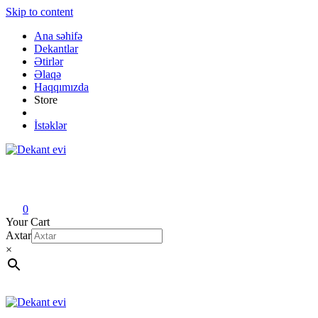
Skip to content
Ana səhifə
Dekantlar
Ətirlər
Əlaqə
Haqqımızda
Store
İstəklər
Dekant evi
Original fragrance & sample
0
Your Cart
Axtar
×