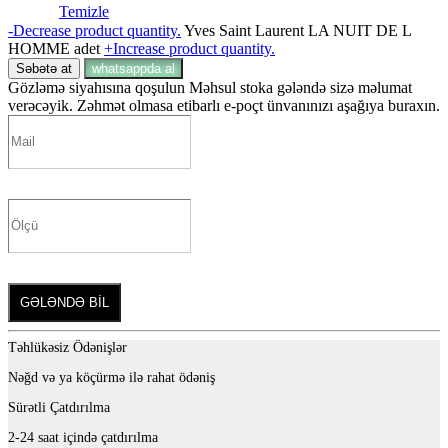
Temizle
-
Decrease product quantity.
Yves Saint Laurent LA NUIT DE L
HOMME adet
+
Increase product quantity.
Səbətə at
whatsappda al
Gözləmə siyahısına qoşulun
Məhsul stoka gələndə sizə məlumat
verəcəyik. Zəhmət olmasa etibarlı e-poçt ünvanınızı aşağıya buraxın.
GƏLƏNDƏ BİL
Təhlükəsiz Ödənişlər
Nəğd və ya köçürmə ilə rahat ödəniş
Sürətli Çatdırılma
2-24 saat içində çatdırılma