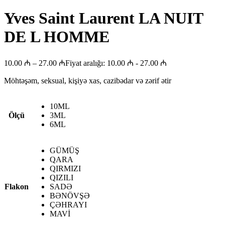
Yves Saint Laurent LA NUIT
DE L HOMME
10.00
₼
–
27.00
₼
Fiyat aralığı: 10.00 ₼ - 27.00 ₼
Möhtəşəm, seksual, kişiyə xas, cazibədar və zərif ətir
10ML
Ölçü
3ML
6ML
GÜMÜŞ
QARA
QIRMIZI
QIZILI
Flakon
SADƏ
BƏNÖVŞƏ
ÇƏHRAYI
MAVİ