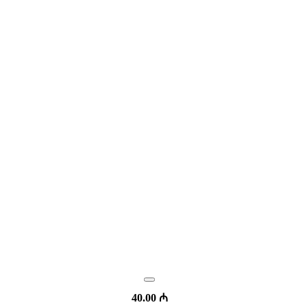
sayfasından
seçilebilir
40.00
₼