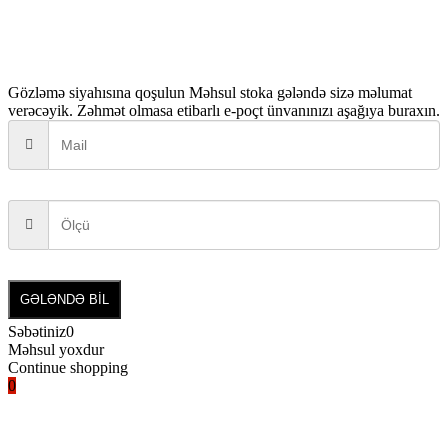
Gözləmə siyahısına qoşulun
Məhsul stoka gələndə sizə məlumat
verəcəyik. Zəhmət olmasa etibarlı e-poçt ünvanınızı aşağıya buraxın.
GƏLƏNDƏ BİL
Səbətiniz
0
Məhsul yoxdur
Continue shopping
0