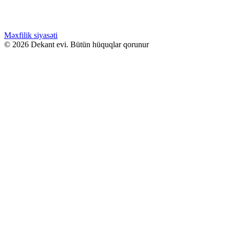
-
Səbətə at
40.00 ₼
Bu
ürünün
GƏLƏNDƏ BİL
birden
Məxfilik siyasəti
fazla
© 2026 Dekant evi. Bütün hüquqlar qorunur
WHATSAPPDA AL
varyasyonu
var.
Seçenekler
ürün
sayfasından
seçilebilir