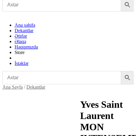
Ana səhifə
Dekantlar
Ətirlər
Əlaqə
Haqqımızda
Store
İstəklər
Ana Sayfa
/
Dekantlar
Yves Saint
Laurent
MON