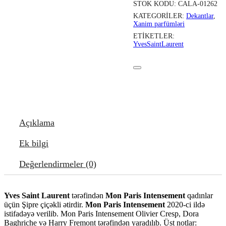
STOK KODU:
CALA-01262
KATEGORILER:
Dekantlar
,
Xanim parfümləri
ETIKETLER:
YvesSaintLaurent
Açıklama
Ek bilgi
Değerlendirmeler (0)
Yves Saint Laurent
tərəfindən
Mon Paris Intensement
qadınlar
üçün Şipre çiçəkli ətirdir.
Mon Paris Intensement
2020-ci ildə
istifadəyə verilib. Mon Paris Intensement Olivier Cresp, Dora
Baghriche və Harry Fremont tərəfindən yaradılıb. Üst notlar: