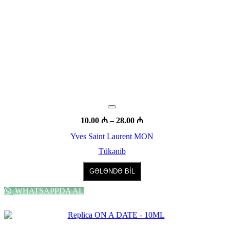
Fiyat
10.00
₼
–
28.00
₼
aralığı:
Yves Saint Laurent MON
10.00 ₼
-
Tükənib
28.00 ₼
Bu
ürünün
GƏLƏNDƏ BİL
birden
fazla
WHATSAPPDA AL
varyasyonu
var.
Seçenekler
ürün