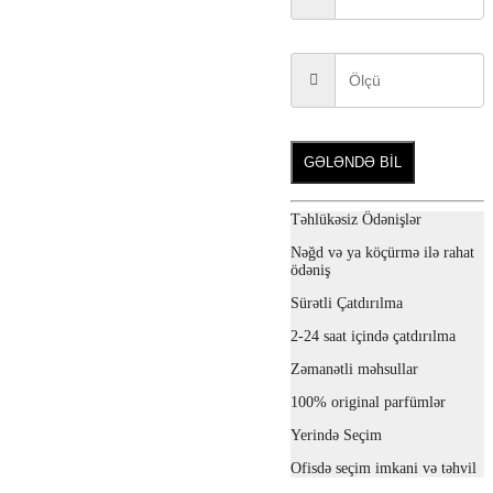
GƏLƏNDƏ BİL
Təhlükəsiz Ödənişlər
Nəğd və ya köçürmə ilə rahat
ödəniş
Sürətli Çatdırılma
2-24 saat içində çatdırılma
Zəmanətli məhsullar
100% original parfümlər
Yerində Seçim
Ofisdə seçim imkani və təhvil