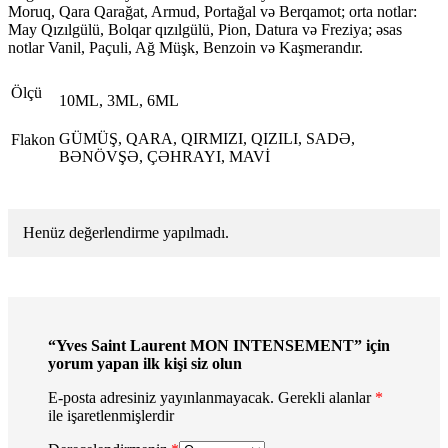
Moruq, Qara Qarağat, Armud, Portağal və Berqamot; orta notlar:
May Qızılgülü, Bolqar qızılgülü, Pion, Datura və Freziya; əsas
notlar Vanil, Paçuli, Ağ Müşk, Benzoin və Kaşmerandır.
Ölçü
10ML, 3ML, 6ML
GÜMÜŞ, QARA, QIRMIZI, QIZILI, SADƏ,
Flakon
BƏNÖVŞƏ, ÇƏHRAYI, MAVİ
Henüz değerlendirme yapılmadı.
“Yves Saint Laurent MON INTENSEMENT” için
yorum yapan ilk kişi siz olun
E-posta adresiniz yayınlanmayacak.
Gerekli alanlar
*
ile işaretlenmişlerdir