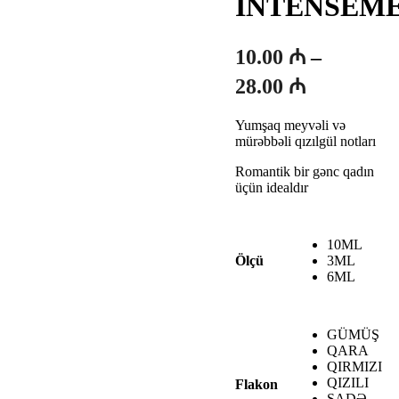
INTENSEM
10.00
₼
–
Fiyat
28.00
₼
aralığı:
Yumşaq meyvəli və
10.00 ₼
mürəbbəli qızılgül notları
-
Romantik bir gənc qadın
28.00 ₼
üçün idealdır
10ML
3ML
Ölçü
6ML
GÜMÜŞ
QARA
QIRMIZI
QIZILI
Flakon
SADƏ