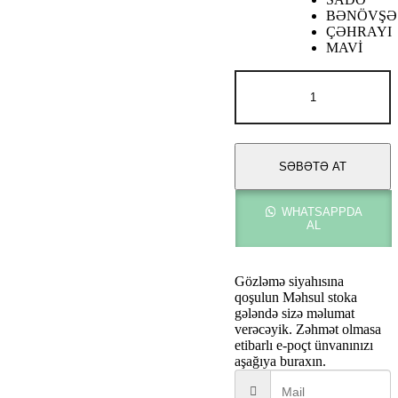
BƏNÖVŞƏ
ÇƏHRAYI
MAVİ
Yves
Saint
Laurent
MON
INTENSEME
adet
SƏBƏTƏ AT
WHATSAPPDA
AL
Gözləmə siyahısına
qoşulun
Məhsul stoka
gələndə sizə məlumat
verəcəyik. Zəhmət olmasa
etibarlı e-poçt ünvanınızı
aşağıya buraxın.